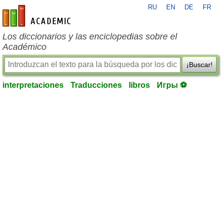
RU
EN
DE
FR
es-academic.com
Los diccionarios y las enciclopedias sobre el
Académico
¡Buscar!
interpretaciones
Traducciones
libros
Игры ⚽