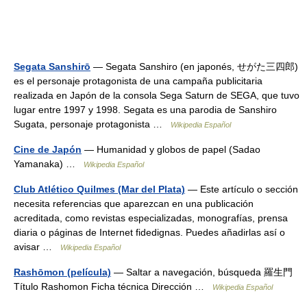
Segata Sanshirō
— Segata Sanshiro (en japonés, せがた三四郎)
es el personaje protagonista de una campaña publicitaria
realizada en Japón de la consola Sega Saturn de SEGA, que tuvo
lugar entre 1997 y 1998. Segata es una parodia de Sanshiro
Sugata, personaje protagonista …
Wikipedia Español
Cine de Japón
— Humanidad y globos de papel (Sadao
Yamanaka) …
Wikipedia Español
Club Atlético Quilmes (Mar del Plata)
— Este artículo o sección
necesita referencias que aparezcan en una publicación
acreditada, como revistas especializadas, monografías, prensa
diaria o páginas de Internet fidedignas. Puedes añadirlas así o
avisar …
Wikipedia Español
Rashōmon (película)
— Saltar a navegación, búsqueda 羅生門
Título Rashomon Ficha técnica Dirección …
Wikipedia Español