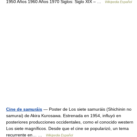
1950 Años 1960 Años 1970 Siglos: Siglo XIX – …
Wikipedia Español
Cine de samuráis
— Poster de Los siete samuráis (Shichinin no
samurai) de Akira Kurosawa. Estrenada en 1954, influyó en
posteriores producciones occidentales, como el conocido western
Los siete magníficos. Desde que el cine se popularizó, un tema
recurrente en… …
Wikipedia Español