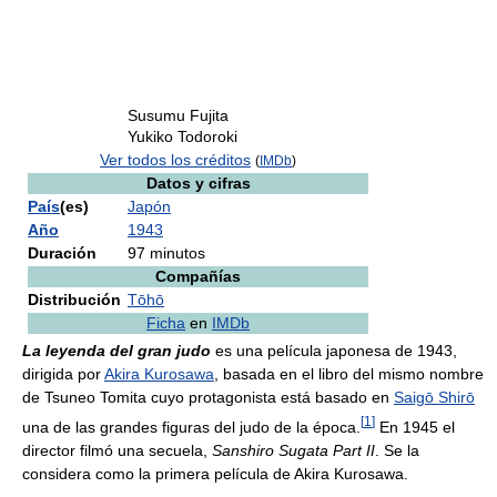
Susumu Fujita
Yukiko Todoroki
Ver todos los créditos
(
IMDb
)
Datos y cifras
País
(es)
Japón
Año
1943
Duración
97 minutos
Compañías
Distribución
Tōhō
Ficha
en
IMDb
La leyenda del gran judo
es una película japonesa de 1943,
dirigida por
Akira Kurosawa
, basada en el libro del mismo nombre
de Tsuneo Tomita cuyo protagonista está basado en
Saigō Shirō
[
1
]
una de las grandes figuras del judo de la época.
En 1945 el
director filmó una secuela,
Sanshiro Sugata Part II
. Se la
considera como la primera película de Akira Kurosawa.