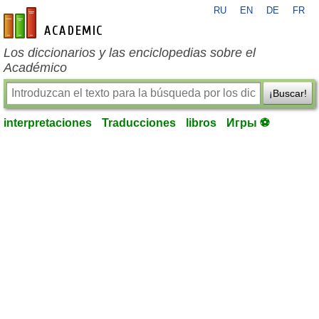
RU
EN
DE
FR
es-academic.com
Los diccionarios y las enciclopedias sobre el
Académico
¡Buscar!
interpretaciones
Traducciones
libros
Игры ⚽