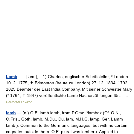
Lamb
— [læm], 1) Charles, englischer Schriftsteller, * London
10. 2. 1775, ✝ Edmonton (heute zu London) 27. 12. 1834; 1792
1825 Beamter der East India Company. Mit seiner Schwester Mary
(* 1764, ✝ 1847) veröffentlichte Lamb Nacherzählungen für… …
Universal-Lexikon
lamb
— (n.) O.E. lamb lamb, from P.Gmc. *lambaz (Cf. O.N.,
O.Fris., Goth. lamb, M.Du., Du. lam, M.H.G. lamp, Ger. Lamm
lamb ). Common to the Germanic languages, but with no certain
cognates outside them. O.E. plural was lomberu. Applied to