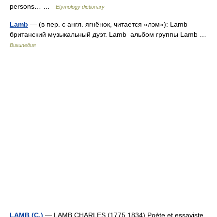
persons… …
Etymology dictionary
Lamb
— (в пер. с англ. ягнёнок, читается «лэм»): Lamb
британский музыкальный дуэт. Lamb альбом группы Lamb …
Википедия
LAMB (C.)
— LAMB CHARLES (1775 1834) Poète et essayiste,