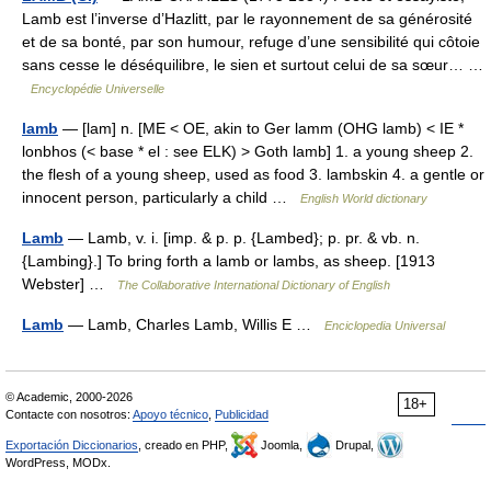
Lamb est l’inverse d’Hazlitt, par le rayonnement de sa générosité
et de sa bonté, par son humour, refuge d’une sensibilité qui côtoie
sans cesse le déséquilibre, le sien et surtout celui de sa sœur… …
Encyclopédie Universelle
lamb
— [lam] n. [ME < OE, akin to Ger lamm (OHG lamb) < IE *
lonbhos (< base * el : see ELK) > Goth lamb] 1. a young sheep 2.
the flesh of a young sheep, used as food 3. lambskin 4. a gentle or
innocent person, particularly a child …
English World dictionary
Lamb
— Lamb, v. i. [imp. & p. p. {Lambed}; p. pr. & vb. n.
{Lambing}.] To bring forth a lamb or lambs, as sheep. [1913
Webster] …
The Collaborative International Dictionary of English
Lamb
— Lamb, Charles Lamb, Willis E …
Enciclopedia Universal
© Academic, 2000-2026
18+
Contacte con nosotros:
Apoyo técnico
,
Publicidad
Exportación Diccionarios
, creado en PHP,
Joomla,
Drupal,
WordPress, MODx.