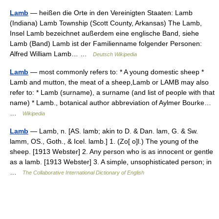
Lamb
— heißen die Orte in den Vereinigten Staaten: Lamb
(Indiana) Lamb Township (Scott County, Arkansas) The Lamb,
Insel Lamb bezeichnet außerdem eine englische Band, siehe
Lamb (Band) Lamb ist der Familienname folgender Personen:
Alfred William Lamb… …
Deutsch Wikipedia
Lamb
— most commonly refers to: * A young domestic sheep *
Lamb and mutton, the meat of a sheep,Lamb or LAMB may also
refer to: * Lamb (surname), a surname (and list of people with that
name) * Lamb., botanical author abbreviation of Aylmer Bourke…
…
Wikipedia
Lamb
— Lamb, n. [AS. lamb; akin to D. & Dan. lam, G. & Sw.
lamm, OS., Goth., & Icel. lamb.] 1. (Zo[ o]l.) The young of the
sheep. [1913 Webster] 2. Any person who is as innocent or gentle
as a lamb. [1913 Webster] 3. A simple, unsophisticated person; in
…
The Collaborative International Dictionary of English