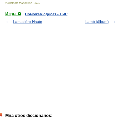
Wikimedia foundation
.
2010
.
Игры ⚽
Поможем сделать НИР
Lamazière-Haute
Lamb (álbum)
Mira otros diccionarios: