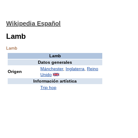
Wikipedia Español
Lamb
Lamb
Lamb
Datos generales
Mánchester
,
Inglaterra
,
Reino
Origen
Unido
Información artística
Trip hop