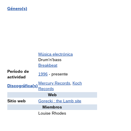
Género(s)
Música electrónica
Drum'n'bass
Breakbeat
Período de
1996
- presente
actividad
Mercury Records
,
Koch
Discográfica(s)
Records
Web
Sitio web
Gorecki : the Lamb site
Miembros
Louise Rhodes