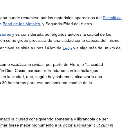
mana
puede
resumirse
por
los
materiales
aparecidos
del
Paleolítico
a
Edad
de
los
Metales
,
y
Segunda
Edad
del
Hierro
stures
y
es
considerada
por
algunos
autores
la
capital
de
los
ión
como
grupo
precisara
de
una
ciudad
como
cabeza
del
mismo
,
enclave
se
sitúa
a
unos
14
km
de
León
y
a
algo
más
de
un
km
de
como
validissima
civitas
,
por
parte
de
Floro
,
o
"
la
ciudad
ún
Dión
Casio
,
parecen
refrendarse
con
los
hallazgos
a
en
la
ciudad
,
que
,
según
hoy
sabemos
,
alcanzaría
una
s
30
hectáreas
para
ese
poblamiento
estable
de
la
atacó
la
ciudad
consiguiendo
someterla
y
librándola
de
ser
emar
fuese
mejor
monumento
a
la
victoria
romana
" (
ut
cum
in