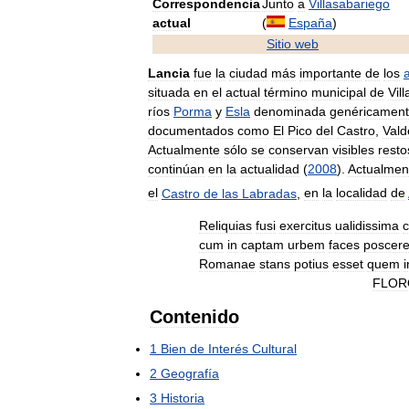
Correspondencia
Junto
a
Villasabariego
actual
(
España
)
Sitio
web
Lancia
fue
la
ciudad
más
importante
de
los
situada
en
el
actual
término
municipal
de
Vil
ríos
Porma
y
Esla
denominada
genéricamen
documentados
como
El
Pico
del
Castro
,
Vald
Actualmente
sólo
se
conservan
visibles
resto
continúan
en
la
actualidad
(
2008
).
Actualmen
el
Castro
de
las
Labradas
,
en
la
localidad
de
Reliquias
fusi
exercitus
ualidissima
c
cum
in
captam
urbem
faces
poscere
Romanae
stans
potius
esset
quem
FLOR
Contenido
1
Bien
de
Interés
Cultural
2
Geografía
3
Historia