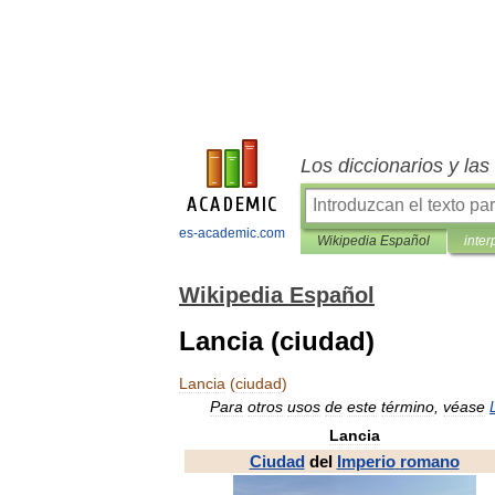
Los diccionarios y la
es-academic.com
Wikipedia Español
inter
Wikipedia Español
Lancia (ciudad)
Lancia
(
ciudad
)
Para
otros
usos
de
este
término
,
véase
Lancia
Ciudad
del
Imperio
romano