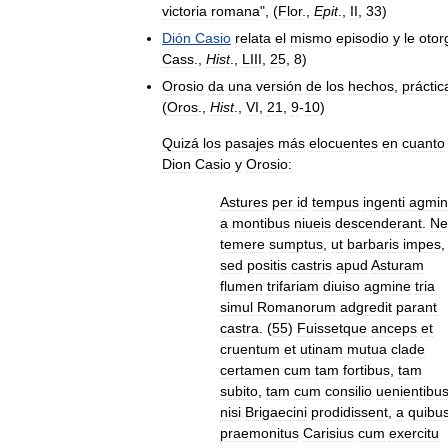
victoria
romana
", (
Flor
.,
Epit
.,
II
,
33
)
Dión
Casio
relata
el
mismo
episodio
y
le
otor
Cass
.,
Hist
.,
LIII
,
25
,
8
)
Orosio
da
una
versión
de
los
hechos
,
prácti
(
Oros
.,
Hist
.,
VI
,
21
,
9
-
10
)
Quizá
los
pasajes
más
elocuentes
en
cuanto
Dion
Casio
y
Orosio:
Astures
per
id
tempus
ingenti
agmi
a
montibus
niueis
descenderant
.
Ne
temere
sumptus
,
ut
barbaris
impes
,
sed
positis
castris
apud
Asturam
flumen
trifariam
diuiso
agmine
tria
simul
Romanorum
adgredit
parant
castra
. (
55
)
Fuissetque
anceps
et
cruentum
et
utinam
mutua
clade
certamen
cum
tam
fortibus
,
tam
subito
,
tam
cum
consilio
uenientibu
nisi
Brigaecini
prodidissent
,
a
quibu
praemonitus
Carisius
cum
exercitu