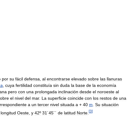
o
por
su
fácil
defensa
,
al
encontrarse
elevado
sobre
las
llanuras
ma
,
cuya
fertilidad
constituía
sin
duda
la
base
de
la
economía
lana
pero
con
una
prolongada
inclinación
desde
el
noroeste
al
sobre
el
nivel
del
mar
.
La
superficie
coincide
con
los
restos
de
una
rrespondiente
a
un
tercer
nivel
situada
a
+
40
m
.
Su
situación
[
3
]
longitud
Oeste
,
y
42º
31
´
45
´´
de
latitud
Norte
.