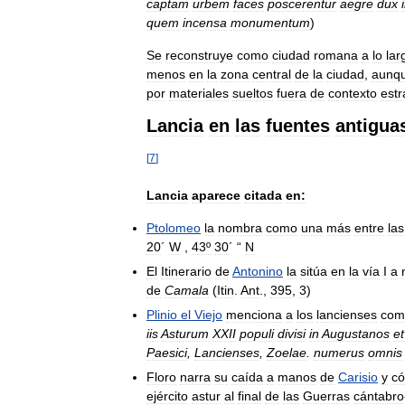
captam
urbem
faces
poscerentur
aegre
dux
quem
incensa
monumentum
)
Se
reconstruye
como
ciudad
romana
a
lo
lar
menos
en
la
zona
central
de
la
ciudad
,
aunq
por
materiales
sueltos
fuera
de
contexto
estr
Lancia
en
las
fuentes
antigua
[
7
]
Lancia
aparece
citada
en:
Ptolomeo
la
nombra
como
una
más
entre
las
20
´
W
,
43º
30
´ “
N
El
Itinerario
de
Antonino
la
sitúa
en
la
vía
I
a
de
Camala
(
Itin
.
Ant
.,
395
,
3
)
Plinio
el
Viejo
menciona
a
los
lancienses
com
iis
Asturum
XXII
populi
divisi
in
Augustanos
et
Paesici
,
Lancienses
,
Zoelae
.
numerus
omnis
Floro
narra
su
caída
a
manos
de
Carisio
y
c
ejército
astur
al
final
de
las
Guerras
cántabro