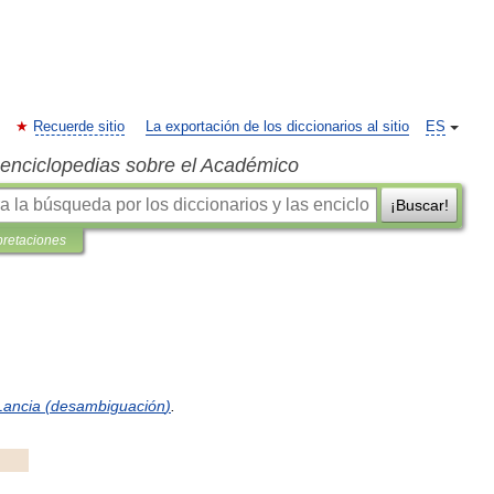
Recuerde sitio
La exportación de los diccionarios al sitio
ES
s enciclopedias sobre el Académico
¡Buscar!
pretaciones
Lancia
(
desambiguación
)
.