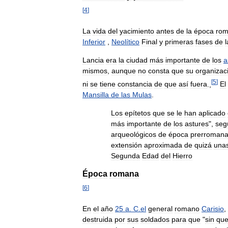
[
4
]
La
vida
del
yacimiento
antes
de
la
época
ro
Inferior
,
Neolítico
Final
y
primeras
fases
de
l
Lancia
era
la
ciudad
más
importante
de
los
a
mismos
,
aunque
no
consta
que
su
organizac
[
5
]
ni
se
tiene
constancia
de
que
así
fuera
.,
El
Mansilla
de
las
Mulas
.
Los
epítetos
que
se
le
han
aplicado
más
importante
de
los
astures
",
seg
arqueológicos
de
época
prerroman
extensión
aproximada
de
quizá
una
Segunda
Edad
del
Hierro
Época
romana
[
6
]
En
el
año
25
a
.
C
.
el
general
romano
Carisio
,
destruida
por
sus
soldados
para
que
"
sin
qu