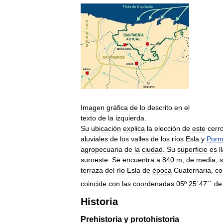
Imagen
gráfica
de
lo
descrito
en
el
texto
de
la
izquierda
.
Su
ubicación
explica
la
elección
de
este
cerr
aluviales
de
los
valles
de
los
ríos
Esla
y
Por
agropecuaria
de
la
ciudad
.
Su
superficie
es
l
suroeste
.
Se
encuentra
a
840
m
,
de
media
,
terraza
del
río
Esla
de
época
Cuaternaria
,
co
coincide
con
las
coordenadas
05º
25
´
47
´´
de
Historia
Prehistoria
y
protohistoria