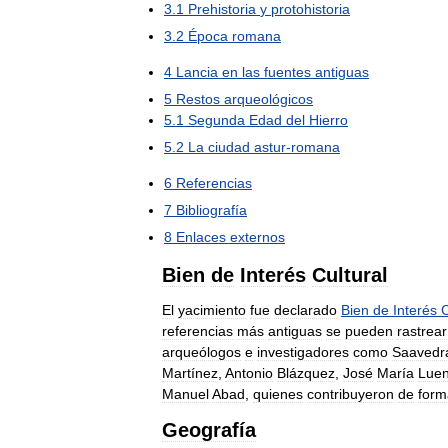
3
.
1
Prehistoria
y
protohistoria
3
.
2
Época
romana
4
Lancia
en
las
fuentes
antiguas
5
Restos
arqueológicos
5
.
1
Segunda
Edad
del
Hierro
5
.
2
La
ciudad
astur
-
romana
6
Referencias
7
Bibliografía
8
Enlaces
externos
Bien
de
Interés
Cultural
El
yacimiento
fue
declarado
Bien
de
Interés
C
referencias
más
antiguas
se
pueden
rastrear
arqueólogos
e
investigadores
como
Saavedr
Martínez
,
Antonio
Blázquez
,
José
María
Lue
Manuel
Abad
,
quienes
contribuyeron
de
form
Geografía