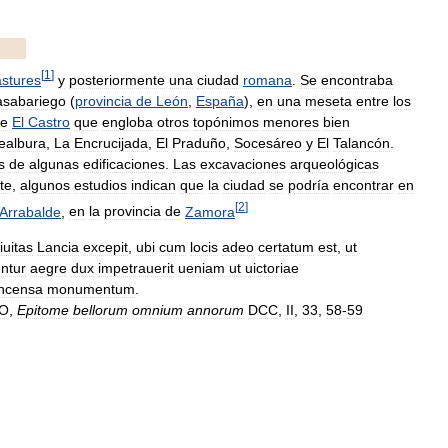
[
1
]
astures
y
posteriormente
una
ciudad
romana
.
Se
encontraba
lasabariego
(
provincia
de
León
,
España
),
en
una
meseta
entre
los
te
El
Castro
que
engloba
otros
topónimos
menores
bien
ealbura
,
La
Encrucijada
,
El
Praduño
,
Socesáreo
y
El
Talancón
.
s
de
algunas
edificaciones
.
Las
excavaciones
arqueológicas
te
,
algunos
estudios
indican
que
la
ciudad
se
podría
encontrar
en
[
2
]
Arrabalde
,
en
la
provincia
de
Zamora
iuitas
Lancia
excepit
,
ubi
cum
locis
adeo
certatum
est
,
ut
ntur
aegre
dux
impetrauerit
ueniam
ut
uictoriae
incensa
monumentum
.
O
,
Epitome
bellorum
omnium
annorum
DCC
,
II
,
33
,
58
-
59