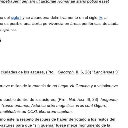
impetrauerit
ueniam
ut
uictoriae
Romanae
stans
potius
esset
go
del
siglo
I
y
se
abandona
definitivamente
en
el
siglo
IV
,
al
ue
es
posible
una
cierta
pervivencia
en
áreas
periféricas
,
delatada
atigráfico
.
s
ciudades
de
los
astures
, (
Ptol
.,
Geogrph
.
II
,
6
,
28
) “
Lancienses
9º
nueve
millas
de
la
mansio
de
ad
Legio
VII
Gemina
y
a
veintinueve
o
pueblo
dentro
de
los
astures
, (
Plin
.,
Nat
.
Hist
.
III
,
28
)
:
Iunguntur
Transmontanos
,
Asturica
urbe
magnifica
.
in
iis
sunt
Gigurri
,
multitudinis
ad
CCXL
liberorum
capitum
.
ómo
éste
la
respetó
después
de
haber
derrotado
a
los
restos
del
-
astures
para
que
"
sin
quemar
fuese
mejor
monumento
de
la