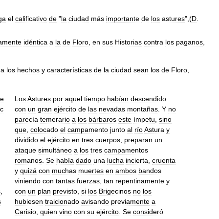
ga
el
calificativo
de
"
la
ciudad
más
importante
de
los
astures
",(
D
.
camente
idéntica
a
la
de
Floro
,
en
sus
Historias
contra
los
paganos
,
a
los
hechos
y
características
de
la
ciudad
sean
los
de
Floro
,
ne
Los
Astures
por
aquel
tiempo
habían
descendido
c
con
un
gran
ejército
de
las
nevadas
montañas
.
Y
no
parecía
temerario
a
los
bárbaros
este
ímpetu
,
sino
que
,
colocado
el
campamento
junto
al
río
Astura
y
dividido
el
ejército
en
tres
cuerpos
,
preparan
un
ataque
simultáneo
a
los
tres
campamentos
romanos
.
Se
había
dado
una
lucha
incierta
,
cruenta
y
quizá
con
muchas
muertes
en
ambos
bandos
viniendo
con
tantas
fuerzas
,
tan
repentinamente
y
s
,
con
un
plan
previsto
,
si
los
Brigecinos
no
los
s
hubiesen
traicionado
avisando
previamente
a
Carisio
,
quien
vino
con
su
ejército
.
Se
consideró