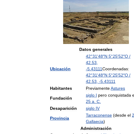
Datos
generales
42
°
31
′
48
″
N
5
°
25
′
52
″
O
/
42
.
53
,
Ubicación
-
5
.
43111
Coordenadas:
42
°
31
′
48
″
N
5
°
25
′
52
″
O
/
42
.
53
,
-
5
.
43111
Habitantes
Previamente
Astures
siglo
I
pero
conquistada
Fundación
25
a
.
C
.
Desaparición
siglo
IV
Tarraconense
(
desde
el
Provincia
Gallaecia
)
Administración