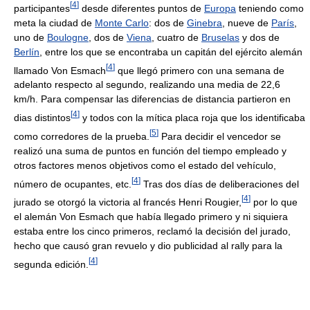
[
4
]
participantes
desde diferentes puntos de
Europa
teniendo como
meta la ciudad de
Monte Carlo
: dos de
Ginebra
, nueve de
París
,
uno de
Boulogne
, dos de
Viena
, cuatro de
Bruselas
y dos de
Berlín
, entre los que se encontraba un capitán del ejército alemán
[
4
]
llamado Von Esmach
que llegó primero con una semana de
adelanto respecto al segundo, realizando una media de 22,6
km/h. Para compensar las diferencias de distancia partieron en
[
4
]
dias distintos
y todos con la mítica placa roja que los identificaba
[
5
]
como corredores de la prueba.
Para decidir el vencedor se
realizó una suma de puntos en función del tiempo empleado y
otros factores menos objetivos como el estado del vehículo,
[
4
]
número de ocupantes, etc.
Tras dos días de deliberaciones del
[
4
]
jurado se otorgó la victoria al francés Henri Rougier,
por lo que
el alemán Von Esmach que había llegado primero y ni siquiera
estaba entre los cinco primeros, reclamó la decisión del jurado,
hecho que causó gran revuelo y dio publicidad al rally para la
[
4
]
segunda edición.