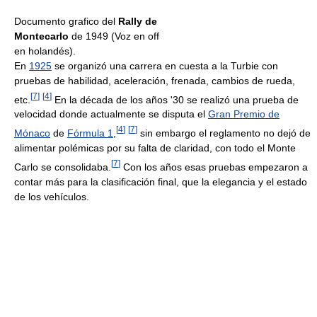
Documento grafico del
Rally de
Montecarlo
de 1949 (Voz en off
en holandés).
En
1925
se organizó una carrera en cuesta a la Turbie con
pruebas de habilidad, aceleración, frenada, cambios de rueda,
[
7
]
[
4
]
etc.
En la década de los años '30 se realizó una prueba de
velocidad donde actualmente se disputa el
Gran Premio de
[
4
]
[
7
]
Mónaco
de
Fórmula 1
,
sin embargo el reglamento no dejó de
alimentar polémicas por su falta de claridad, con todo el Monte
[
7
]
Carlo se consolidaba.
Con los años esas pruebas empezaron a
contar más para la clasificación final, que la elegancia y el estado
de los vehículos.