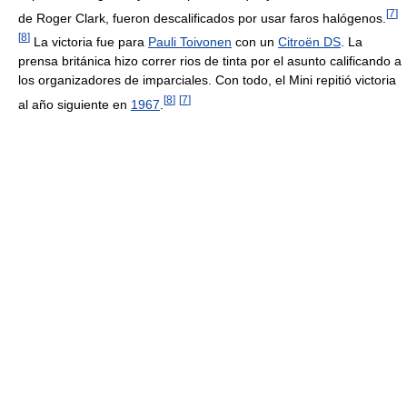
[
7
]
de Roger Clark, fueron descalificados por usar faros halógenos.
[
8
]
La victoria fue para
Pauli Toivonen
con un
Citroën DS
. La
prensa británica hizo correr rios de tinta por el asunto calificando a
los organizadores de imparciales. Con todo, el Mini repitió victoria
[
8
]
[
7
]
al año siguiente en
1967
.