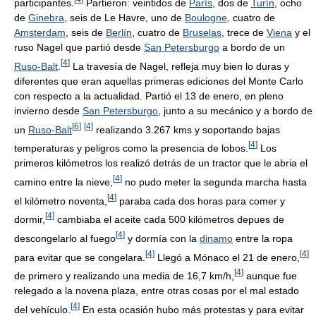
participantes.
Partieron: veintidos de
París
, dos de
Turín
, ocho
de
Ginebra
, seis de Le Havre, uno de
Boulogne
, cuatro de
Amsterdam
, seis de
Berlín
, cuatro de
Bruselas
, trece de
Viena
y el
ruso Nagel que partió desde
San Petersburgo
a bordo de un
[
4
]
Ruso-Balt
.
La travesía de Nagel, refleja muy bien lo duras y
diferentes que eran aquellas primeras ediciones del Monte Carlo
con respecto a la actualidad. Partió el 13 de enero, en pleno
invierno desde
San Petersburgo
, junto a su mecánico y a bordo de
[
6
]
[
4
]
un
Ruso-Balt
realizando 3.267 kms y soportando bajas
[
4
]
temperaturas y peligros como la presencia de lobos.
Los
primeros kilómetros los realizó detrás de un tractor que le abria el
[
4
]
camino entre la nieve,
no pudo meter la segunda marcha hasta
[
4
]
el kilómetro noventa,
paraba cada dos horas para comer y
[
4
]
dormir,
cambiaba el aceite cada 500 kilómetros depues de
[
4
]
descongelarlo al fuego
y dormía con la
dinamo
entre la ropa
[
4
]
[
4
]
para evitar que se congelara.
Llegó a Mónaco el 21 de enero,
[
4
]
de primero y realizando una media de 16,7 km/h,
aunque fue
relegado a la novena plaza, entre otras cosas por el mal estado
[
4
]
del vehículo.
En esta ocasión hubo más protestas y para evitar