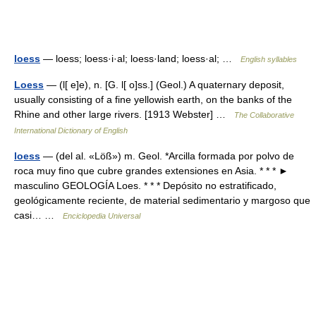
loess
— loess; loess·i·al; loess·land; loess·al; …
English syllables
Loess
— (l[ e]e), n. [G. l[ o]ss.] (Geol.) A quaternary deposit,
usually consisting of a fine yellowish earth, on the banks of the
Rhine and other large rivers. [1913 Webster] …
The Collaborative
International Dictionary of English
loess
— (del al. «Löß») m. Geol. *Arcilla formada por polvo de
roca muy fino que cubre grandes extensiones en Asia. * * * ►
masculino GEOLOGÍA Loes. * * * Depósito no estratificado,
geológicamente reciente, de material sedimentario y margoso que
casi… …
Enciclopedia Universal