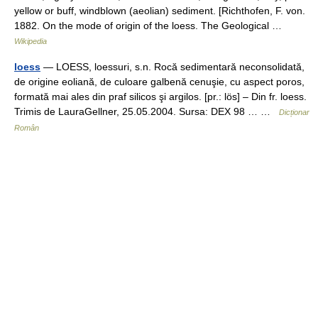
yellow or buff, windblown (aeolian) sediment. [Richthofen, F. von.
1882. On the mode of origin of the loess. The Geological …
Wikipedia
loess
— LOESS, loessuri, s.n. Rocă sedimentară neconsolidată,
de origine eoliană, de culoare galbenă cenuşie, cu aspect poros,
formată mai ales din praf silicos şi argilos. [pr.: lös] – Din fr. loess.
Trimis de LauraGellner, 25.05.2004. Sursa: DEX 98 … …
Dicționar
Român