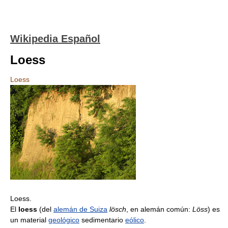
Wikipedia Español
Loess
Loess
Loess.
El
loess
(del
alemán de Suiza
lösch
, en alemán común:
Löss
) es
un material
geológico
sedimentario
eólico
.