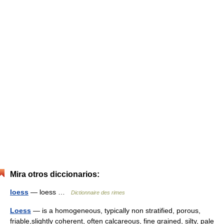
Mira otros diccionarios:
loess
— loess …
Dictionnaire des rimes
Loess
— is a homogeneous, typically non stratified, porous,
friable,slightly coherent, often calcareous, fine grained, silty, pale