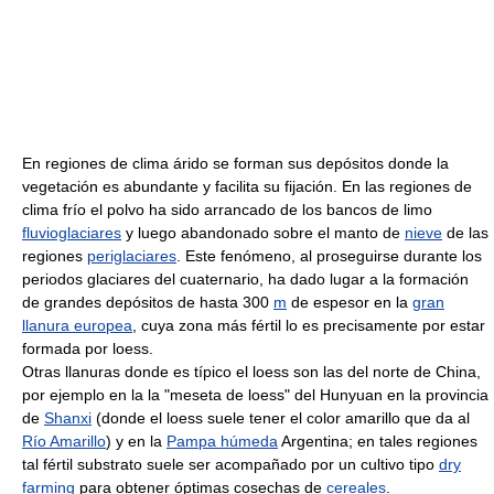
En regiones de clima árido se forman sus depósitos donde la
vegetación es abundante y facilita su fijación. En las regiones de
clima frío el polvo ha sido arrancado de los bancos de limo
fluvioglaciares
y luego abandonado sobre el manto de
nieve
de las
regiones
periglaciares
. Este fenómeno, al proseguirse durante los
periodos glaciares del cuaternario, ha dado lugar a la formación
de grandes depósitos de hasta 300
m
de espesor en la
gran
llanura europea
, cuya zona más fértil lo es precisamente por estar
formada por loess.
Otras llanuras donde es típico el loess son las del norte de China,
por ejemplo en la la "meseta de loess" del Hunyuan en la provincia
de
Shanxi
(donde el loess suele tener el color amarillo que da al
Río Amarillo
) y en la
Pampa húmeda
Argentina; en tales regiones
tal fértil substrato suele ser acompañado por un cultivo tipo
dry
farming
para obtener óptimas cosechas de
cereales
.