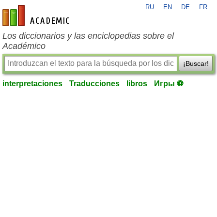
RU
EN
DE
FR
es-academic.com
Los diccionarios y las enciclopedias sobre el
Académico
¡Buscar!
interpretaciones
Traducciones
libros
Игры ⚽