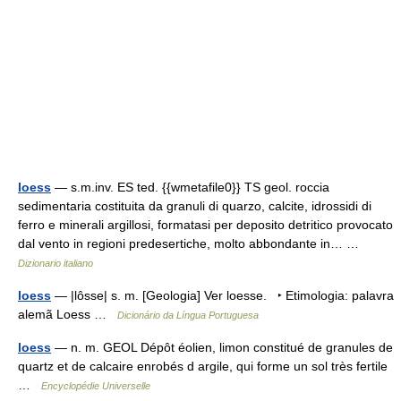
loess
— s.m.inv. ES ted. {{wmetafile0}} TS geol. roccia
sedimentaria costituita da granuli di quarzo, calcite, idrossidi di
ferro e minerali argillosi, formatasi per deposito detritico provocato
dal vento in regioni predesertiche, molto abbondante in… …
Dizionario italiano
loess
— |lôsse| s. m. [Geologia] Ver loesse. ‣ Etimologia: palavra
alemã Loess …
Dicionário da Língua Portuguesa
loess
— n. m. GEOL Dépôt éolien, limon constitué de granules de
quartz et de calcaire enrobés d argile, qui forme un sol très fertile
…
Encyclopédie Universelle