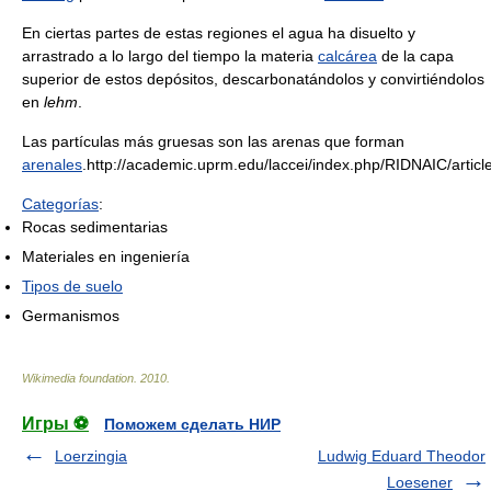
En ciertas partes de estas regiones el agua ha disuelto y
arrastrado a lo largo del tiempo la materia
calcárea
de la capa
superior de estos depósitos, descarbonatándolos y convirtiéndolos
en
lehm
.
Las partículas más gruesas son las arenas que forman
arenales
.http://academic.uprm.edu/laccei/index.php/RIDNAIC/articl
Categorías
:
Rocas sedimentarias
Materiales en ingeniería
Tipos de suelo
Germanismos
Wikimedia foundation
.
2010
.
Игры ⚽
Поможем сделать НИР
Loerzingia
Ludwig Eduard Theodor
Loesener