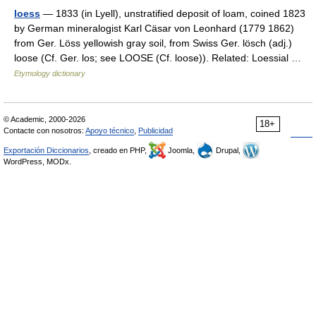
loess
— 1833 (in Lyell), unstratified deposit of loam, coined 1823
by German mineralogist Karl Cäsar von Leonhard (1779 1862)
from Ger. Löss yellowish gray soil, from Swiss Ger. lösch (adj.)
loose (Cf. Ger. los; see LOOSE (Cf. loose)). Related: Loessial …
Etymology dictionary
© Academic, 2000-2026
18+
Contacte con nosotros:
Apoyo técnico
,
Publicidad
Exportación Diccionarios
, creado en PHP,
Joomla,
Drupal,
WordPress, MODx.