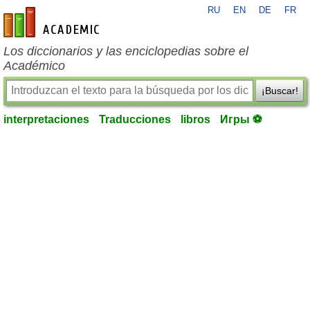
RU
EN
DE
FR
es-academic.com
Los diccionarios y las enciclopedias sobre el
Académico
¡Buscar!
interpretaciones
Traducciones
libros
Игры ⚽