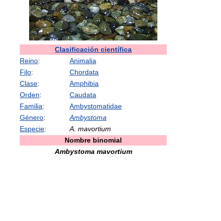
Clasificación científica
Reino
:
Animalia
Filo
:
Chordata
Clase
:
Amphibia
Orden
:
Caudata
Familia
:
Ambystomatidae
Género
:
Ambystoma
Especie
:
A. mavortium
Nombre binomial
Ambystoma mavortium