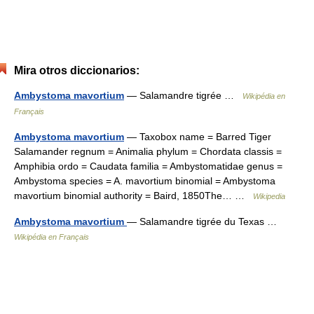
Mira otros diccionarios:
Ambystoma mavortium
— Salamandre tigrée …
Wikipédia en
Français
Ambystoma mavortium
— Taxobox name = Barred Tiger
Salamander regnum = Animalia phylum = Chordata classis =
Amphibia ordo = Caudata familia = Ambystomatidae genus =
Ambystoma species = A. mavortium binomial = Ambystoma
mavortium binomial authority = Baird, 1850The… …
Wikipedia
Ambystoma mavortium
— Salamandre tigrée du Texas …
Wikipédia en Français