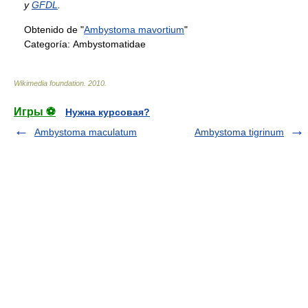
y
GFDL
.
Obtenido de "
Ambystoma mavortium
"
Categoría:
Ambystomatidae
Wikimedia foundation
.
2010
.
Игры ⚽
Нужна курсовая?
Ambystoma maculatum
Ambystoma tigrinum