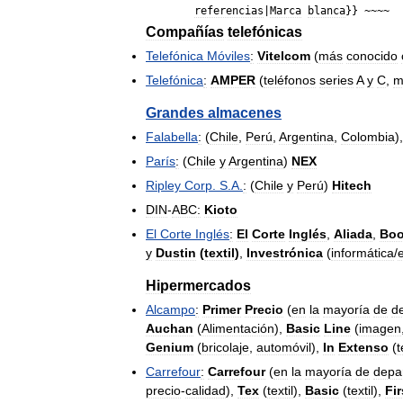
referencias
|
Marca
blanca
}} ~~~~
Compañías
telefónicas
Telefónica
Móviles
:
Vitelcom
(
más
conocido
Telefónica
:
AMPER
(
teléfonos
series
A
y
C
,
m
Grandes
almacenes
Falabella
:
(
Chile
,
Perú
,
Argentina
,
Colombia
)
París
:
(
Chile
y
Argentina
)
NEX
Ripley
Corp
.
S
.
A
.
:
(
Chile
y
Perú
)
Hitech
DIN
-
ABC:
Kioto
El
Corte
Inglés
:
El
Corte
Inglés
,
Aliada
,
Bo
y
Dustin
(
textil
)
,
Investrónica
(
informática
/
Hipermercados
Alcampo
:
Primer
Precio
(
en
la
mayoría
de
d
Auchan
(
Alimentación
),
Basic
Line
(
imagen
Genium
(
bricolaje
,
automóvil
),
In
Extenso
(
t
Carrefour
:
Carrefour
(
en
la
mayoría
de
depa
precio
-
calidad
),
Tex
(
textil
),
Basic
(
textil
),
Fir