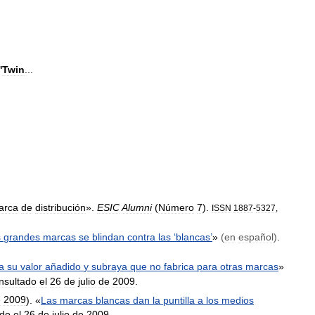
'
Twin
...
arca
de
distribución
».
ESIC
Alumni
(
Número
7
).
ISSN
1887
-
5327
,
s
grandes
marcas
se
blindan
contra
las
‘
blancas
’
»
(
en
español
)
.
a
su
valor
añadido
y
subraya
que
no
fabrica
para
otras
marcas
»
nsultado
el
26
de
julio
de
2009
.
e
2009
). «
Las
marcas
blancas
dan
la
puntilla
a
los
medios
ado
el
26
de
julio
de
2009
.