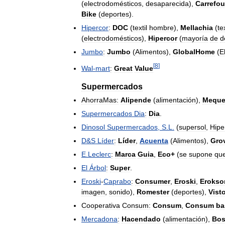
(
electrodomésticos
,
desaparecida
),
Carrefou
Bike
(
deportes
).
Hipercor
:
DOC
(
textil
hombre
),
Mellachia
(
tex
(
electrodomésticos
),
Hipercor
(
mayoría
de
d
Jumbo
:
Jumbo
(
Alimentos
),
GlobalHome
(
E
[
8
]
Wal
-
mart
:
Great
Value
Supermercados
AhorraMas:
Alipende
(
alimentación
),
Mequ
Supermercados
Dia
:
Dia
.
Dinosol
Supermercados
,
S
.
L
.
(
supersol
,
Hipe
D
&
S
Líder
:
Líder
,
Acuenta
(
Alimentos
),
Gro
E
.
Leclerc
:
Marca
Guia
,
Eco
+
(
se
supone
qu
El
Árbol
:
Super
.
Eroski
-
Caprabo
:
Consumer
,
Eroski
,
Erokso
imagen
,
sonido
),
Romester
(
deportes
),
Vist
Cooperativa
Consum:
Consum
,
Consum
ba
Mercadona
:
Hacendado
(
alimentación
),
Bo