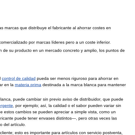
as
marcas
que
distribuye
el
fabricante
al
ahorrar
costes
en
comercializado
por
marcas
líderes
pero
a
un
coste
inferior
.
n
de
su
producto
en
un
mercado
concreto
y
amplio
,
los
puntos
de
l
control
de
calidad
pueda
ser
menos
riguroso
para
ahorrar
en
ar
en
la
materia
prima
destinada
a
la
marca
blanca
para
mantener
lanca
,
puede
cambiar
sin
previo
aviso
de
distribuidor
,
que
puede
ergente
,
por
ejemplo
;
así
,
la
calidad
o
el
sabor
pueden
variar
sin
de
estos
cambios
se
pueden
apreciar
a
simple
vista
,
como
un
ricante
puede
tener
envases
distintos
—,
pero
otras
veces
las
o
del
artículo
.
cliente
;
esto
es
importante
para
artículos
con
servicio
postventa
,