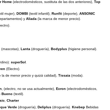
r
Home
(
electrodomésticos
,
sustituta
de
las
dos
anteriores
),
Top
til
mujer
),
DOMBI
(
textil
infantil
),
Runfit
(
deporte
),
ANSONIC
epartamentos
)
y
Aliada
(
la
marca
de
menor
precio
).
lectro
).
e
(
mascotas
),
Lanta
(
droguería
),
Bodyplus
(
higiene
personal
).
rdino
)
:
superSol
.
ven
(
Electro
).
e
la
de
menor
precio
y
quizá
calidad
),
Tissaia
(
moda
).
n
, (
electro
,
no
se
usa
actualmente
),
Ecron
(
electrodomésticos
,
o
Bueno
(
textil
).
sic
,
Charter
sque
Verde
(
droguería
),
Deliplus
(
droguería
).
Knebep
Bebidas