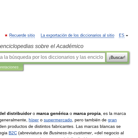
Recuerde sitio
La exportación de los diccionarios al sitio
ES
s enciclopedias sobre el Académico
¡Buscar!
pretaciones
del
distribuidor
o
marca
genérica
o
marca
propia
,
es
la
marca
generalmente
,
híper
o
supermercado
,
pero
también
de
gran
den
productos
de
distintos
fabricantes
.
Las
marcas
blancas
se
egia
B2C
(
abreviatura
de
Business
-
to
-
customer
, «
del
negocio
al