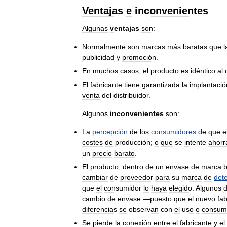
Ventajas
e
inconvenientes
Algunas
ventajas
son:
Normalmente
son
marcas
más
baratas
que
l
publicidad
y
promoción
.
En
muchos
casos
,
el
producto
es
idéntico
al
El
fabricante
tiene
garantizada
la
implantació
venta
del
distribuidor
.
Algunos
inconvenientes
son:
La
percepción
de
los
consumidores
de
que
e
costes
de
producción
;
o
que
se
intente
ahorr
un
precio
barato
.
El
producto
,
dentro
de
un
envase
de
marca
b
cambiar
de
proveedor
para
su
marca
de
det
que
el
consumidor
lo
haya
elegido
.
Algunos
cambio
de
envase
—
puesto
que
el
nuevo
fab
diferencias
se
observan
con
el
uso
o
consum
Se
pierde
la
conexión
entre
el
fabricante
y
el