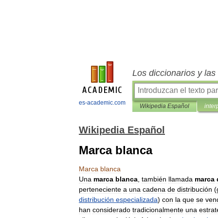
Los diccionarios y la
es-academic.com
Wikipedia Español
inter
Wikipedia Español
Marca blanca
Marca
blanca
Una
marca
blanca
,
también
llamada
marca
perteneciente
a
una
cadena
de
distribución
(
distribución
especializada
)
con
la
que
se
ven
han
considerado
tradicionalmente
una
estrat