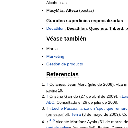
Alcoholicas
MásyMás:
Alteza
(
pastas
)
Grandes
superficies
especializadas
Decathlon
:
Decathlon
,
Quechua
,
Tribord
,
b
Véase
también
Marca
Marketing
Gestión
de
producto
Referencias
↑
Colanesi
,
Jean
Marc
(
julio
de
2008
). «
La
m
.
página
10
↑
Cristina
Garrido
(
27
de
abril
de
2009
). «
La
ABC
.
Consultado
el
26
de
julio
de
2009
.
↑
«
Leche
Pascual
lanza
un
'
spot
'
que
remarc
(
en
español
)
.
Terra
(
8
de
mayo
de
2009
).
Co
a
b
↑
Vicente
Martínez
Ayala
(
31
de
marzo
d
tradicionales
»
(
en
español
)
.
Bottup
.
Consult