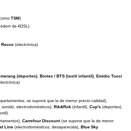
como
TSM
)
ódem
de
ADSL
)
,
Recco
(
electrónica
)
omerang
(
deportes
)
,
Brotes
/
BTS
(
textil
infantil
)
,
Emidio
Tucci
electrónica
)
epartamentos
,
se
supone
que
la
de
menor
precio
-
calidad
),
,
sonido
,
electrodomésticos
),
Rik
&
Rok
(
infantil
),
Cup
'
s
(
deportes
),
extil
).
rtamentos
),
Carrefour
Discount
(
se
supone
que
la
de
menor
st
Line
(
electrodomésticos
,
desaparecida
),
Blue
Sky