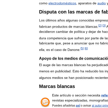
como
electrodomésticos
,
aparatos
de
audio
Disputa
con
las
marcas
de
fa
Los
últimos
años
algunas
conocidas
empres
[
2
]
[
3
]
fabrican
productos
de
marcas
blancas
.
decidieron
cambiar
de
política
y
dejar
de
hac
dura
competencia
que
sufren
por
parte
de
la
fabricante
que
,
pese
a
anunciar
que
no
fabri
[
5
]
[
6
]
ella
;
es
el
caso
de
Danone
.
Apoyo
de
los
medios
de
comunicaci
El
auge
de
las
marcas
blancas
ha
perjudicad
menos
en
publicidad
.
Esto
ha
reducido
los
in
algunos
medios
se
han
posicionado
recient
Marcas
blancas
Este
artículo
o
sección
necesita
refe
revistas
especializadas
,
monografía
Puedes
añadirlas
así
o
avisar
al
autor
prin