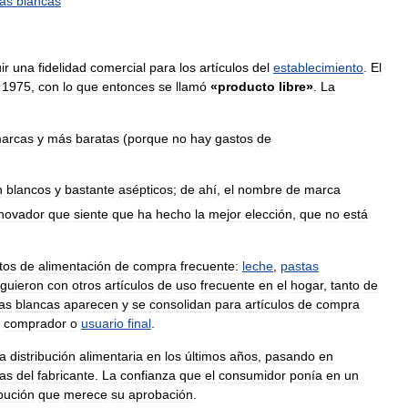
as
blancas
ir
una
fidelidad
comercial
para
los
artículos
del
establecimiento
.
El
1975
,
con
lo
que
entonces
se
llamó
«
producto
libre
»
.
La
arcas
y
más
baratas
(
porque
no
hay
gastos
de
n
blancos
y
bastante
asépticos
;
de
ahí
,
el
nombre
de
marca
novador
que
siente
que
ha
hecho
la
mejor
elección
,
que
no
está
tos
de
alimentación
de
compra
frecuente:
leche
,
pastas
iguieron
con
otros
artículos
de
uso
frecuente
en
el
hogar
,
tanto
de
as
blancas
aparecen
y
se
consolidan
para
artículos
de
compra
comprador
o
usuario
final
.
la
distribución
alimentaria
en
los
últimos
años
,
pasando
en
as
del
fabricante
.
La
confianza
que
el
consumidor
ponía
en
un
ibución
que
merece
su
aprobación
.