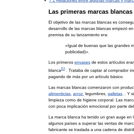
7
.
1
Relaciones
entre
algunas
marcas
y
marc
Las
primeras
marcas
blancas
El
objetivo
de
las
marcas
blancas
es
consegu
desarrollo
de
las
marcas
blancas
empezó
en
premisa
de
su
lanzamiento
era:
«
Igual
de
buenas
que
las
grandes
m
publicidad
)».
Los
primeros
envases
de
estos
artículos
era
[
1
]
blanca
.
Trataba
de
captar
al
comprador
in
pagando
de
más
por
un
artículo
básico
.
Las
marcas
blancas
comenzaron
con
produc
alimenticias
,
arroz
,
legumbres
,
galletas
...
Y
s
limpieza
como
de
higiene
corporal
.
Las
marc
con
poca
implicación
emocional
por
parte
del
La
marca
blanca
ha
tenido
un
gran
auge
en
algunos
países
a
superar
las
ventas
de
marc
fabricante
se
traslada
a
una
cadena
de
distr