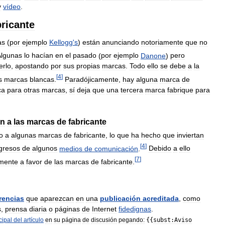
y
vídeo
.
bricante
as
(
por
ejemplo
Kellogg
'
s
)
están
anunciando
notoriamente
que
no
Algunas
lo
hacían
en
el
pasado
(
por
ejemplo
Danone
)
pero
erlo
,
apostando
por
sus
propias
marcas
.
Todo
ello
se
debe
a
la
[
4
]
s
marcas
blancas
.
Paradójicamente
,
hay
alguna
marca
de
ca
para
otras
marcas
,
sí
deja
que
una
tercera
marca
fabrique
para
ón
a
las
marcas
de
fabricante
o
a
algunas
marcas
de
fabricante
,
lo
que
ha
hecho
que
inviertan
[
4
]
gresos
de
algunos
medios
de
comunicación
.
Debido
a
ello
[
7
]
emente
a
favor
de
las
marcas
de
fabricante
.
rencias
que
aparezcan
en
una
publicación
acreditada
,
como
s
,
prensa
diaria
o
páginas
de
Internet
fidedignas
.
cipal
del
artículo
en
su
página
de
discusión
pegando:
{{
subst:Aviso