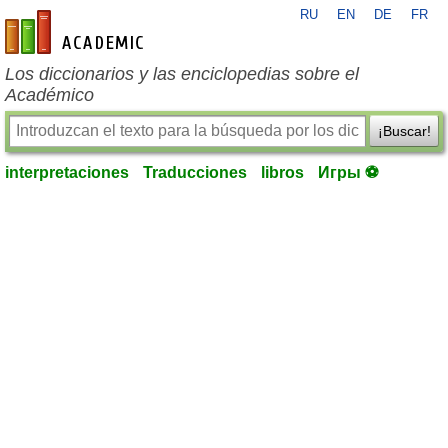
RU
EN
DE
FR
es-academic.com
Los diccionarios y las enciclopedias sobre el
Académico
¡Buscar!
interpretaciones
Traducciones
libros
Игры ⚽