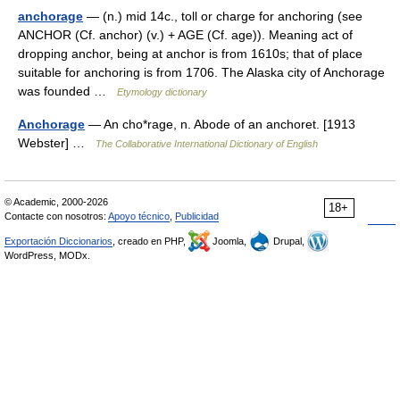
anchorage
— (n.) mid 14c., toll or charge for anchoring (see
ANCHOR (Cf. anchor) (v.) + AGE (Cf. age)). Meaning act of
dropping anchor, being at anchor is from 1610s; that of place
suitable for anchoring is from 1706. The Alaska city of Anchorage
was founded …
Etymology dictionary
Anchorage
— An cho*rage, n. Abode of an anchoret. [1913
Webster] …
The Collaborative International Dictionary of English
© Academic, 2000-2026
18+
Contacte con nosotros:
Apoyo técnico
,
Publicidad
Exportación Diccionarios
, creado en PHP,
Joomla,
Drupal,
WordPress, MODx.