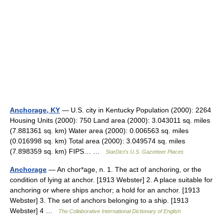
Anchorage, KY
— U.S. city in Kentucky Population (2000): 2264
Housing Units (2000): 750 Land area (2000): 3.043011 sq. miles
(7.881361 sq. km) Water area (2000): 0.006563 sq. miles
(0.016998 sq. km) Total area (2000): 3.049574 sq. miles
(7.898359 sq. km) FIPS… …
StarDict's U.S. Gazetteer Places
Anchorage
— An chor*age, n. 1. The act of anchoring, or the
condition of lying at anchor. [1913 Webster] 2. A place suitable for
anchoring or where ships anchor; a hold for an anchor. [1913
Webster] 3. The set of anchors belonging to a ship. [1913
Webster] 4 …
The Collaborative International Dictionary of English