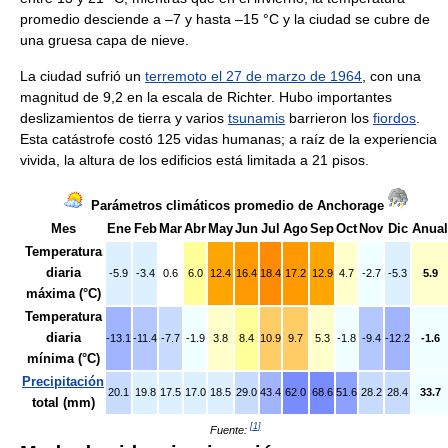
promedio desciende a –7 y hasta –15 °C y la ciudad se cubre de
una gruesa capa de nieve.
La ciudad sufrió un
terremoto el 27 de marzo de 1964
, con una
magnitud de 9,2 en la escala de Richter. Hubo importantes
deslizamientos de tierra y varios
tsunamis
barrieron los
fiordos
.
Esta catástrofe costó 125 vidas humanas; a raíz de la experiencia
vivida, la altura de los edificios está limitada a 21 pisos.
Parámetros climáticos promedio de Anchorage
Mes
Ene
Feb
Mar
Abr
May
Jun
Jul
Ago
Sep
Oct
Nov
Dic
Anual
Temperatura
diaria
-5.9
-3.4
0.6
6.0
12.4
16.4
18.4
17.2
12.9
4.7
-2.7
-5.3
5.9
máxima (°C)
Temperatura
diaria
-13.1
-11.4
-7.7
-1.9
3.8
8.4
10.9
9.7
5.3
-1.8
-9.4
-12.2
-1.6
mínima (°C)
Precipitación
20.1
19.8
17.5
17.0
18.5
29.0
43.4
62.0
68.6
51.6
28.2
28.4
33.7
total (mm)
[
1
]
Fuente: