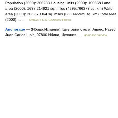
Population (2000): 260283 Housing Units (2000): 100368 Land
area (2000): 1697.214921 sq. miles (4395.766279 sq. km) Water
area (2000): 263.879964 sq. miles (683.445939 sq. km) Total area
(2000):… …
StarDict's U.S. Gazetteer Places
Anchorage
— (Ибица,Испания) Категория отеля: Адрес: Paseo
Juan Carlos I, s/n, 07800 Ибица, Испания …
Каталог отелей