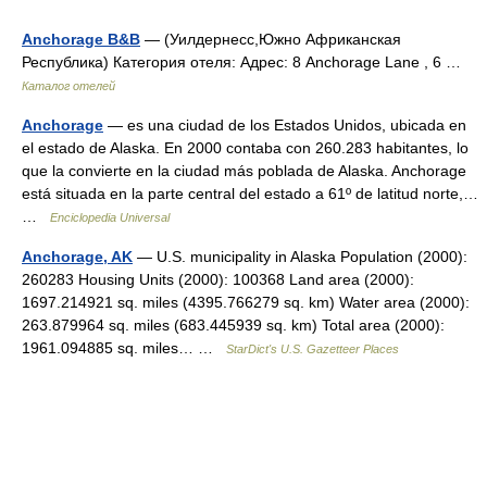
Anchorage B&B
— (Уилдернесс,Южно Африканская
Республика) Категория отеля: Адрес: 8 Anchorage Lane , 6 …
Каталог отелей
Anchorage
— es una ciudad de los Estados Unidos, ubicada en
el estado de Alaska. En 2000 contaba con 260.283 habitantes, lo
que la convierte en la ciudad más poblada de Alaska. Anchorage
está situada en la parte central del estado a 61º de latitud norte,…
…
Enciclopedia Universal
Anchorage, AK
— U.S. municipality in Alaska Population (2000):
260283 Housing Units (2000): 100368 Land area (2000):
1697.214921 sq. miles (4395.766279 sq. km) Water area (2000):
263.879964 sq. miles (683.445939 sq. km) Total area (2000):
1961.094885 sq. miles… …
StarDict's U.S. Gazetteer Places