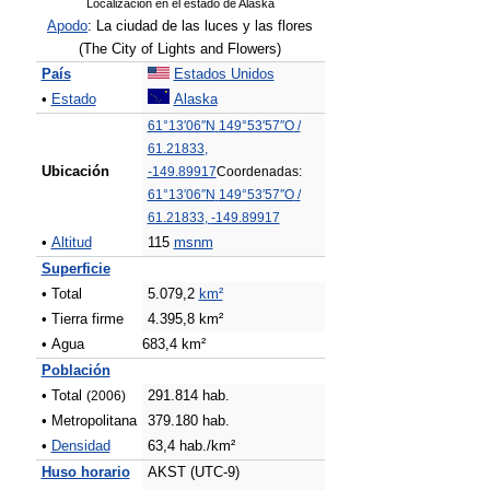
Localización en el estado de Alaska
Apodo
: La ciudad de las luces y las flores
(The City of Lights and Flowers)
País
Estados Unidos
•
Estado
Alaska
61°13′06″N
149°53′57″O
/
61.21833
,
Ubicación
-149.89917
Coordenadas:
61°13′06″N
149°53′57″O
/
61.21833
,
-149.89917
•
Altitud
115
msnm
Superficie
• Total
5.079,2
km²
• Tierra firme
4.395,8 km²
• Agua
683,4 km²
Población
• Total
(2006)
291.814 hab.
• Metropolitana
379.180 hab.
•
Densidad
63,4 hab./km²
Huso horario
AKST (UTC-9)