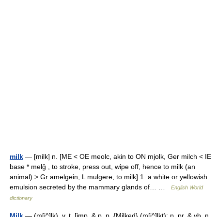
milk
— [milk] n. [ME < OE meolc, akin to ON mjolk, Ger milch < IE
base * melĝ , to stroke, press out, wipe off, hence to milk (an
animal) > Gr amelgein, L mulgere, to milk] 1. a white or yellowish
emulsion secreted by the mammary glands of… …
English World
dictionary
Milk
— (m[i^]lk), v. t. [imp. & p. p. {Milked} (m[i^]lkt); p. pr. & vb. n.