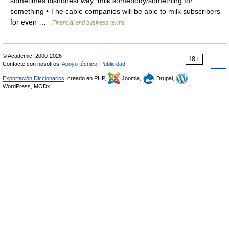
sometimes dishonest way: milk somebody/​something for
something • The cable companies will be able to milk subscribers
for even …
Financial and business terms
© Academic, 2000-2026
18+
Contacte con nosotros:
Apoyo técnico
,
Publicidad
Exportación Diccionarios
, creado en PHP,
Joomla,
Drupal,
WordPress, MODx.