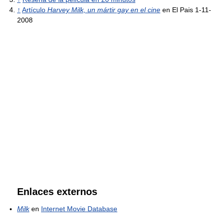
↑
Artículo
Harvey Milk, un mártir gay en el cine
en El Pais 1-11-
2008
Enlaces externos
Milk
en
Internet Movie Database