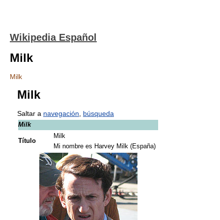
Wikipedia Español
Milk
Milk
Milk
Saltar a
navegación
,
búsqueda
Milk
Milk
Título
Mi nombre es Harvey Milk (España)