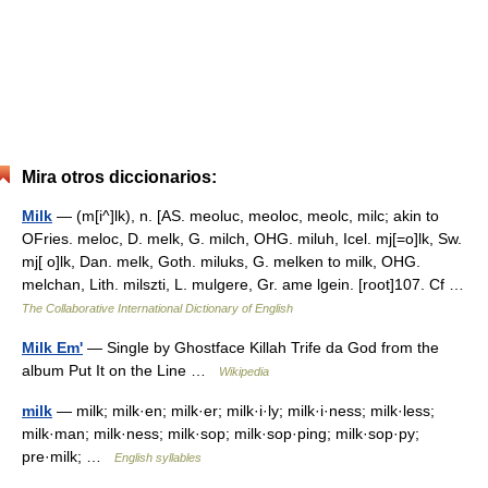
Mira otros diccionarios:
Milk
— (m[i^]lk), n. [AS. meoluc, meoloc, meolc, milc; akin to
OFries. meloc, D. melk, G. milch, OHG. miluh, Icel. mj[=o]lk, Sw.
mj[ o]lk, Dan. melk, Goth. miluks, G. melken to milk, OHG.
melchan, Lith. milszti, L. mulgere, Gr. ame lgein. [root]107. Cf …
The Collaborative International Dictionary of English
Milk Em'
— Single by Ghostface Killah Trife da God from the
album Put It on the Line …
Wikipedia
milk
— milk; milk·en; milk·er; milk·i·ly; milk·i·ness; milk·less;
milk·man; milk·ness; milk·sop; milk·sop·ping; milk·sop·py;
pre·milk; …
English syllables