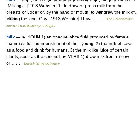
{Milking}.] [1913 Webster] 1. To draw or press milk from the
breasts or udder of, by the hand or mouth; to withdraw the milk of.
Milking the kine. Gay. [1913 Webster] I have… …
The Collaborative
International Dictionary of English
milk
— ► NOUN 1) an opaque white fluid produced by female
mammals for the nourishment of their young. 2) the milk of cows
as a food and drink for humans. 3) the milk like juice of certain
plants, such as the coconut. ► VERB 1) draw milk from (a cow
or… …
English terms dictionary