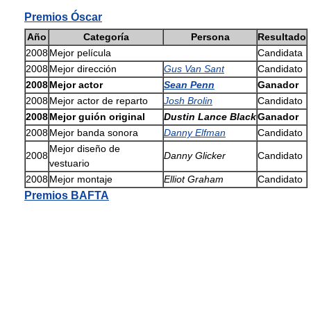
Premios Óscar
Año
Categoría
Persona
Resultado
2008
Mejor película
Candidata
2008
Mejor dirección
Gus Van Sant
Candidato
2008
Mejor actor
Sean Penn
Ganador
2008
Mejor actor de reparto
Josh Brolin
Candidato
2008
Mejor guión original
Dustin Lance Black
Ganador
2008
Mejor banda sonora
Danny Elfman
Candidato
Mejor diseño de
2008
Danny Glicker
Candidato
vestuario
2008
Mejor montaje
Elliot Graham
Candidato
Premios BAFTA