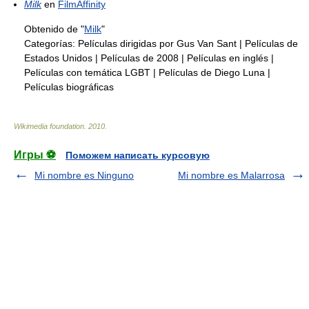
Milk
en
FilmAffinity
Obtenido de "
Milk
"
Categorías:
Películas dirigidas por Gus Van Sant
|
Películas de
Estados Unidos
|
Películas de 2008
|
Películas en inglés
|
Películas con temática LGBT
|
Películas de Diego Luna
|
Películas biográficas
Wikimedia foundation
.
2010
.
Игры ⚽
Поможем написать курсовую
Mi nombre es Ninguno
Mi nombre es Malarrosa