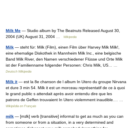
Milk Me
— Studio album by The Beatnuts Released August 30,
2004 (UK) August 31, 2004 …
Wikipedia
Milk
— steht für: Milk (Film), einen Film über Harvey Milk Milk!,
eine ehemalige Diskothek in Mannheim Milk Inc., eine belgische
Band Milk River, den Namen verschiedener Flüsse und Orte Milk
ist der Familienname folgender Personen: Chris Milk, US… …
Deutsch Wikipedia
Milk it
— est la 8e chanson de l album In Utero du groupe Nirvana
et dure 3 min 54. Milk it est un morceau représentatif de ce à quoi
le grand public s attendait après avoir entendu dire que les
patrons de Geffen trouvaient In Utero violemment inaudible.… …
Wikipédia en Français
milk
— [mɪlk] verb [transitive] informal to get as much as you can
from someone or from a situation, in a very determined and