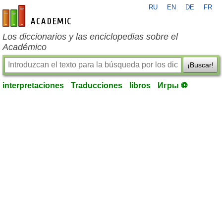
RU
EN
DE
FR
es-academic.com
Los diccionarios y las enciclopedias sobre el
Académico
¡Buscar!
interpretaciones
Traducciones
libros
Игры ⚽