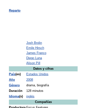
Reparto
Josh Brolin
Emile Hirsch
James Franco
Diego Luna
Alison Pill
Datos y cifras
País
(es)
Estados Unidos
Año
2008
Género
drama, biografía
Duración
128 minutos
Idioma
(s)
inglés
Compañías
Productora
Focus Features