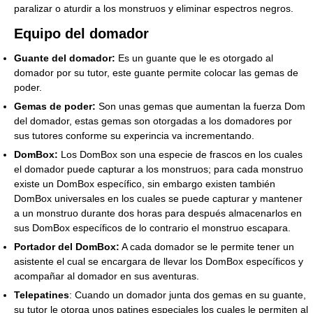
paralizar o aturdir a los monstruos y eliminar espectros negros.
Equipo del domador
Guante del domador:
Es un guante que le es otorgado al
domador por su tutor, este guante permite colocar las gemas de
poder.
Gemas de poder:
Son unas gemas que aumentan la fuerza Dom
del domador, estas gemas son otorgadas a los domadores por
sus tutores conforme su experincia va incrementando.
DomBox:
Los DomBox son una especie de frascos en los cuales
el domador puede capturar a los monstruos; para cada monstruo
existe un DomBox específico, sin embargo existen también
DomBox universales en los cuales se puede capturar y mantener
a un monstruo durante dos horas para después almacenarlos en
sus DomBox específicos de lo contrario el monstruo escapara.
Portador del DomBox:
A cada domador se le permite tener un
asistente el cual se encargara de llevar los DomBox específicos y
acompañar al domador en sus aventuras.
Telepatines
: Cuando un domador junta dos gemas en su guante,
su tutor le otorga unos patines especiales los cuales le permiten al