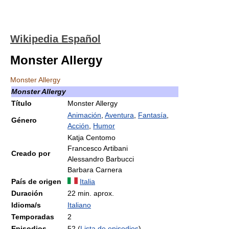
Wikipedia Español
Monster Allergy
Monster Allergy
Monster Allergy
Título
Monster Allergy
Animación
,
Aventura
,
Fantasía
,
Género
Acción
,
Humor
Katja Centomo
Francesco Artibani
Creado por
Alessandro Barbucci
Barbara Carnera
País de origen
Italia
Duración
22 min. aprox.
Idioma/s
Italiano
Temporadas
2
Episodios
52 (
Lista de episodios
)