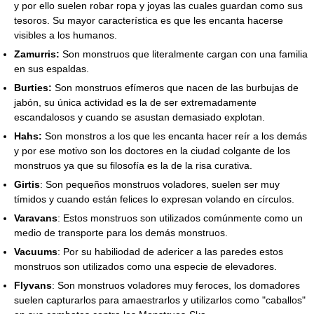
y por ello suelen robar ropa y joyas las cuales guardan como sus
tesoros. Su mayor característica es que les encanta hacerse
visibles a los humanos.
Zamurris:
Son monstruos que literalmente cargan con una familia
en sus espaldas.
Burties:
Son monstruos efímeros que nacen de las burbujas de
jabón, su única actividad es la de ser extremadamente
escandalosos y cuando se asustan demasiado explotan.
Hahs:
Son monstros a los que les encanta hacer reír a los demás
y por ese motivo son los doctores en la ciudad colgante de los
monstruos ya que su filosofía es la de la risa curativa.
Girtis
: Son pequeños monstruos voladores, suelen ser muy
tímidos y cuando están felices lo expresan volando en círculos.
Varavans
: Estos monstruos son utilizados comúnmente como un
medio de transporte para los demás monstruos.
Vacuums
: Por su habiliodad de adericer a las paredes estos
monstruos son utilizados como una especie de elevadores.
Flyvans
: Son monstruos voladores muy feroces, los domadores
suelen capturarlos para amaestrarlos y utilizarlos como "caballos"