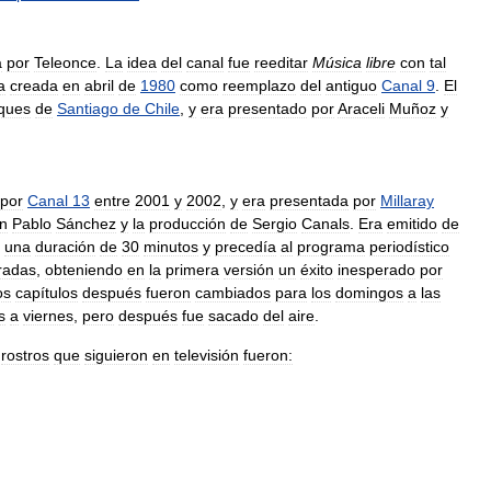
a
por
Teleonce
.
La
idea
del
canal
fue
reeditar
Música
libre
con
tal
a
creada
en
abril
de
1980
como
reemplazo
del
antiguo
Canal
9
.
El
ques
de
Santiago
de
Chile
,
y
era
presentado
por
Araceli
Muñoz
y
por
Canal
13
entre
2001
y
2002
,
y
era
presentada
por
Millaray
n
Pablo
Sánchez
y
la
producción
de
Sergio
Canals
.
Era
emitido
de
una
duración
de
30
minutos
y
precedía
al
programa
periodístico
radas
,
obteniendo
en
la
primera
versión
un
éxito
inesperado
por
os
capítulos
después
fueron
cambiados
para
los
domingos
a
las
s
a
viernes
,
pero
después
fue
sacado
del
aire
.
rostros
que
siguieron
en
televisión
fueron: