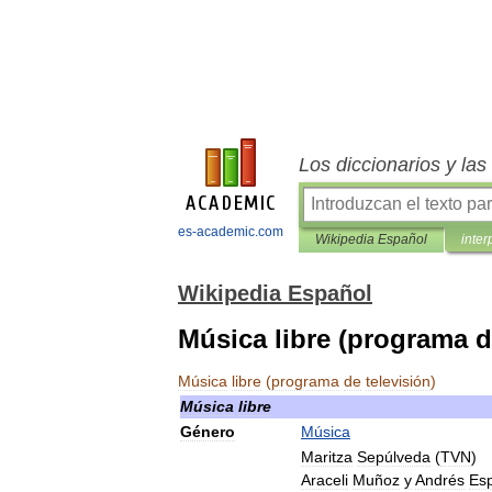
Los diccionarios y la
es-academic.com
Wikipedia Español
inter
Wikipedia Español
Música libre (programa d
Música
libre
(
programa
de
televisión
)
Música
libre
Género
Música
Maritza
Sepúlveda
(
TVN
)
Araceli
Muñoz
y
Andrés
Es