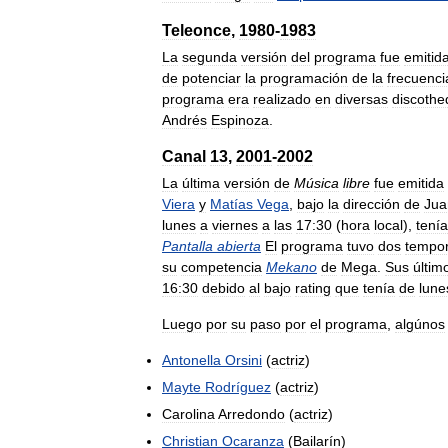
Teleonce
,
1980
-
1983
La
segunda
versión
del
programa
fue
emitid
de
potenciar
la
programación
de
la
frecuenci
programa
era
realizado
en
diversas
discothe
Andrés
Espinoza
.
Canal
13
,
2001
-
2002
La
última
versión
de
Música
libre
fue
emitida
Viera
y
Matías
Vega
,
bajo
la
dirección
de
Jua
lunes
a
viernes
a
las
17:30
(
hora
local
),
tenía
Pantalla
abierta
El
programa
tuvo
dos
tempo
su
competencia
Mekano
de
Mega
.
Sus
últim
16:30
debido
al
bajo
rating
que
tenía
de
lune
Luego
por
su
paso
por
el
programa
,
algúnos
Antonella
Orsini
(
actriz
)
Mayte
Rodríguez
(
actriz
)
Carolina
Arredondo
(
actriz
)
Christian
Ocaranza
(
Bailarín
)