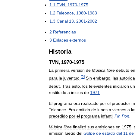
1
.
1
TVN
,
1970
-
1975
1
.
2
Teleonce
,
1980
-
1983
1
.
3
Canal
13
,
2001
-
2002
2
Referencias
3
Enlaces
externos
Historia
TVN
,
1970
-
1975
La
primera
versión
de
Música
libre
debutó
e
[
2
]
para
la
juventud
.
Sin
embargo
,
las
autorid
debut
.
Tras
esto
,
los
televidentes
iniciaron
un
restituido
a
inicios
de
1971
.
El
programa
era
realizado
por
el
productor
m
Teleonce
.
Era
emitido
de
lunes
a
viernes
a
la
precedido
por
el
programa
infantil
Pin
Pon
.
Música
libre
finalizó
sus
emisiones
en
1975
,
emisión
luego
del
Golpe
de
estado
del
11
de