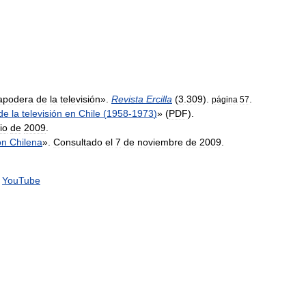
apodera
de
la
televisión
».
Revista
Ercilla
(
3
.
309
).
.
página
57
de
la
televisión
en
Chile
(
1958
-
1973
)
» (
PDF
).
lio
de
2009
.
ón
Chilena
».
Consultado
el
7
de
noviembre
de
2009
.
YouTube