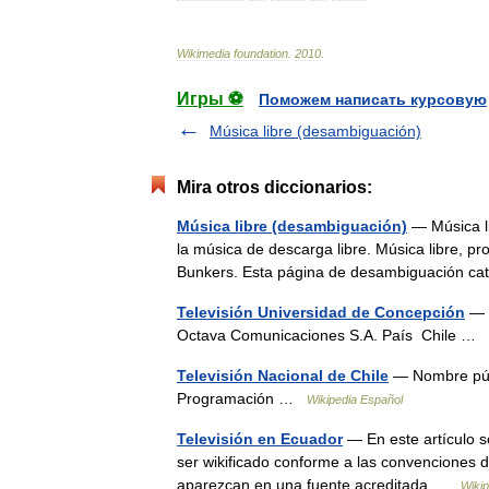
Wikimedia
foundation
.
2010
.
Игры ⚽
Поможем написать курсовую
Música libre (desambiguación)
Mira otros diccionarios:
Música libre (desambiguación)
— Música li
la música de descarga libre. Música libre, pr
Bunkers. Esta página de desambiguación c
Televisión Universidad de Concepción
— N
Octava Comunicaciones S.A. País Chile …
Televisión Nacional de Chile
— Nombre públ
Programación …
Wikipedia Español
Televisión en Ecuador
— En este artículo s
ser wikificado conforme a las convenciones d
aparezcan en una fuente acreditada …
Wikip