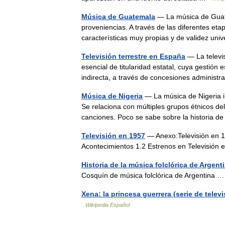
Música de Guatemala
— La música de Guate
proveniencias. A través de las diferentes eta
características muy propias y de validez un
Televisión terrestre en España
— La televis
esencial de titularidad estatal, cuya gestión
indirecta, a través de concesiones adminis
Música de Nigeria
— La música de Nigeria in
Se relaciona con múltiples grupos étnicos de
canciones. Poco se sabe sobre la historia 
Televisión en 1957
— Anexo:Televisión en 1
Acontecimientos 1.2 Estrenos en Televisió
Historia de la música folclórica de Argent
Cosquín de música folclórica de Argentina
Xena: la princesa guerrera (serie de televi
Wikipedia Español