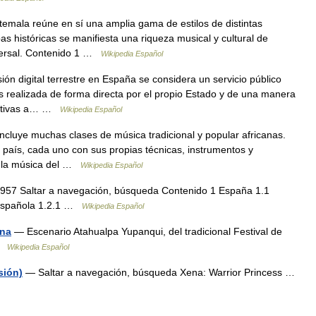
mala reúne en sí una amplia gama de estilos de distintas
pas históricas se manifiesta una riqueza musical y cultural de
iversal. Contenido 1 …
Wikipedia Español
ión digital terrestre en España se considera un servicio público
 es realizada de forma directa por el propio Estado y de una manera
trativas a… …
Wikipedia Español
cluye muchas clases de música tradicional y popular africanas.
l país, cada uno con sus propias técnicas, instrumentos y
de la música del …
Wikipedia Español
957 Saltar a navegación, búsqueda Contenido 1 España 1.1
n española 1.2.1 …
Wikipedia Español
ina
— Escenario Atahualpa Yupanqui, del tradicional Festival de
 …
Wikipedia Español
sión)
— Saltar a navegación, búsqueda Xena: Warrior Princess …