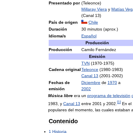
Presentado
por
(
Teleonce
)
Millaray
Viera
y
Matías
Veg
(
Canal
13
)
País
de
origen
Chile
Duración
30
minutos
(
aprox
.)
Idioma
/
s
Español
Producción
Producción
Camilo
Fernández
Emisión
TVN
(
1970
-
1975
)
Cadena
original
Teleonce
(
1980
-
1983
)
Canal
13
(
2001
-
2002
)
Fechas
de
Diciembre
de
1970
a
emisión
2002
Música
libre
era
un
programa
de
televisión
[
1
]
1983
,
y
Canal
13
entre
2001
y
2002
.
En
el
populares
del
momento
,
las
cuales
estaban
Contenido
1
Historia