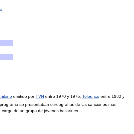
a
chileno
emitido
por
TVN
entre
1970
y
1975
,
Teleonce
entre
1980
y
programa
se
presentaban
coreografías
de
las
canciones
más
a
cargo
de
un
grupo
de
jóvenes
bailarines
.