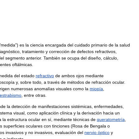
"
medida
")
es
la
ciencia
encargada
del
cuidado
primario
de
la
salud
iagnóstico
,
tratamiento
y
corrección
de
defectos
refractivos
,
del
segmento
anterior
.
También
se
ocupa
del
diseño
,
cálculo
,
lentes
oftálmicas
.
medida
del
estado
refractivo
de
ambos
ojos
mediante
noscopía
y
,
sobre
todo
,
a
través
de
métodos
de
refracción
ocular
.
rigen
numerosas
anomalías
visuales
como
la
miopía
,
estrabismo
,
entre
otras
.
nde
la
detección
de
manifestaciones
sistémicas
,
enfermedades
,
istema
visual
,
como
aplicación
clínica
y
la
derivación
hacia
un
a
la
estructura
ocular
en
sí
,
mediante
técnicas
de
queratometría
,
as
superficies
oculares
con
tinciones
(
Rosa
de
Bengala
o
os
invasivos
y
no
invasivos
,
evaluación
del
nervio
óptico
y
o
o
indirecto
.