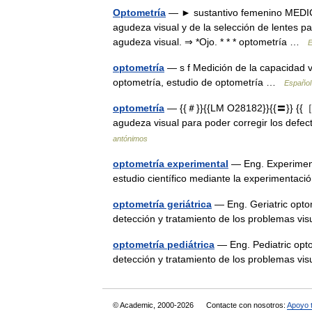
Optometría
— ► sustantivo femenino MEDICIN
agudeza visual y de la selección de lentes par
agudeza visual. ⇒ *Ojo. * * * optometría …
E
optometría
— s f Medición de la capacidad vi
optometría, estudio de optometría …
Español
optometría
— {{＃}}{{LM O28182}}{{〓}} {{［}}
agudeza visual para poder corregir los defe
antónimos
optometría experimental
— Eng. Experiment
estudio científico mediante la experimentac
optometría geriátrica
— Eng. Geriatric optom
detección y tratamiento de los problemas 
optometría pediátrica
— Eng. Pediatric opto
detección y tratamiento de los problemas v
© Academic, 2000-2026
Contacte con nosotros:
Apoyo 