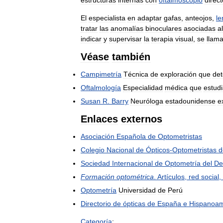
El
especialista
en
adaptar
gafas
,
anteojos
,
le
tratar
las
anomalías
binoculares
asociadas
al
indicar
y
supervisar
la
terapia
visual
,
se
llam
Véase
también
Campimetría
Técnica
de
exploración
que
de
Oftalmología
Especialidad
médica
que
estud
Susan
R
.
Barry
Neuróloga
estadounidense
e
Enlaces
externos
Asociación
Española
de
Optometristas
Colegio
Nacional
de
Ópticos
-
Optometristas
d
Sociedad
Internacional
de
Optometría
del
De
Formación
optométrica
.
Artículos
,
red
social
,
Optometría
Universidad
de
Perú
Directorio
de
ópticas
de
España
e
Hispanoam
Categoría
: