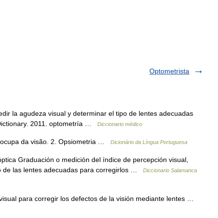
Optometrista
dir la agudeza visual y determinar el tipo de lentes adecuadas
 Dictionary. 2011. optometría …
Diccionario médico
se ocupa da visão. 2. Opsiometria …
Dicionário da Língua Portuguesa
ptica Graduación o medición del índice de percepción visual,
ulo de las lentes adecuadas para corregirlos …
Diccionario Salamanca
isual para corregir los defectos de la visión mediante lentes …