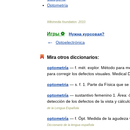
Optometría
Wikimedia
foundation
.
2010
.
Игры ⚽
Нужна курсовая?
Optoelectrónica
Mira otros diccionarios:
optometría
— f. mét. explor. Método para me
para corregir los defectos visuales. Medical
optometria
— s. f. 1. Parte da Física que 
optometría
— sustantivo femenino 1. Área: ó
detección de los defectos de la vista y cálc
de la Lengua Española
optometría
— f. Ópt. Medida de la agudeza v
Diccionario de la lengua española