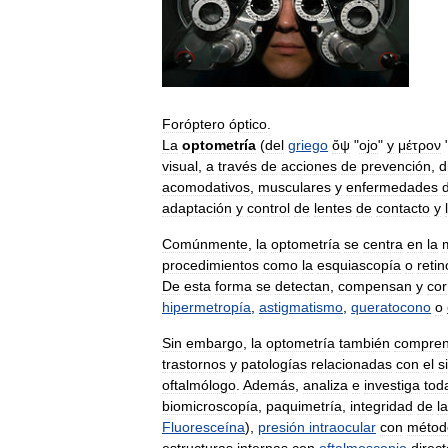
Foróptero
óptico
.
La
optometría
(
del
griego
ὄψ
"
ojo
"
y
μέτρον
visual
,
a
través
de
acciones
de
prevención
,
d
acomodativos
,
musculares
y
enfermedades
adaptación
y
control
de
lentes
de
contacto
y
Comúnmente
,
la
optometría
se
centra
en
la
procedimientos
como
la
esquiascopía
o
reti
De
esta
forma
se
detectan
,
compensan
y
cor
hipermetropía
,
astigmatismo
,
queratocono
o
Sin
embargo
,
la
optometría
también
compre
trastornos
y
patologías
relacionadas
con
el
s
oftalmólogo
.
Además
,
analiza
e
investiga
tod
biomicroscopía
,
paquimetría
,
integridad
de
l
Fluoresceína
),
presión
intraocular
con
métod
estructuras
internas
con
oftalmoscopio
direct