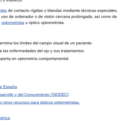
ntes
de
contacto
rígidas
o
blandas
mediante
técnicas
especiales
,
uso
de
ordenador
o
de
visión
cercana
prolongada
,
así
como
de
a
optometrista
u
óptico
optometrista
.
termina
los
límites
del
campo
visual
de
un
paciente
.
ia
las
enfermedades
del
ojo
y
sus
tratamientos
.
xperta
en
optometría
comportamental
.
e
España
sarrollo
y
del
Conocimiento
(
SIODEC
)
y
otros
recursos
para
ópticos
optometristas
.
érica