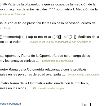
A Parte de la oftalmología que se ocupa de la medición de la
a corregir los defectos visuales. * * * optometría f. Medición de la
nciclopedia Universal
sual con el fin de prescribir lentes en caso necesario: centro de
 en México
optometría{{］}} ‹op·to·me·trí·a› {{《}}▍ s.f.{{》}} Medición de la
ctos de la visión …
Diccionario de uso del español actual con sinónimos y
al optometry Rama de la Optometría que se encarga de su
ión y los ensayos clínicos …
Diccionario de oftalmología
etry Rama de la Optometría relacionada con la profilaxis,
visuales en las personas de edad avanzada …
Diccionario de oftalmología
metry Rama de la Optometría relacionada con la profilaxis,
isuales en los niños …
Diccionario de oftalmología
técnico
,
Publicidad
18+