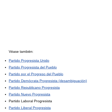
Véase también:
Partido Progresista Unido
Partido Progresista del Pueblo
Partido por el Progreso del Pueblo
Partido Demócrata Progresista (desambiguación)
Partido Republicano Progresista
Partido Nuevo Progresista
Partido Laboral Progresista
Partido Liberal Progresista