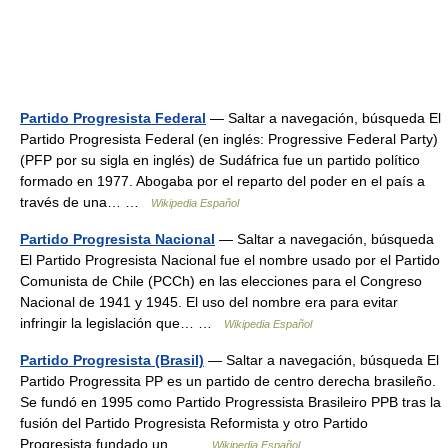
Partido Progresista Federal
— Saltar a navegación, búsqueda El
Partido Progresista Federal (en inglés: Progressive Federal Party)
(PFP por su sigla en inglés) de Sudáfrica fue un partido político
formado en 1977. Abogaba por el reparto del poder en el país a
través de una… …
Wikipedia Español
Partido Progresista Nacional
— Saltar a navegación, búsqueda
El Partido Progresista Nacional fue el nombre usado por el Partido
Comunista de Chile (PCCh) en las elecciones para el Congreso
Nacional de 1941 y 1945. El uso del nombre era para evitar
infringir la legislación que… …
Wikipedia Español
Partido Progresista (Brasil)
— Saltar a navegación, búsqueda El
Partido Progressita PP es un partido de centro derecha brasileño.
Se fundó en 1995 como Partido Progressista Brasileiro PPB tras la
fusión del Partido Progresista Reformista y otro Partido
Progresista fundado un… …
Wikipedia Español