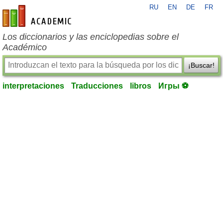
RU
EN
DE
FR
es-academic.com
Los diccionarios y las enciclopedias sobre el
Académico
¡Buscar!
interpretaciones
Traducciones
libros
Игры ⚽