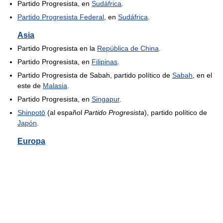
Partido Progresista, en
Sudáfrica
.
Partido Progresista Federal
, en
Sudáfrica
.
Asia
Partido Progresista en la
República de China
.
Partido Progresista, en
Filipinas
.
Partido Progresista de Sabah, partido político de
Sabah
, en el
este de
Malasia
.
Partido Progresista, en
Singapur
.
Shinpotō
(al español
Partido Progresista
), partido político de
Japón
.
Europa