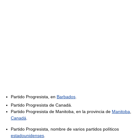
Partido Progresista, en
Barbados
.
Partido Progresista de Canadá.
Partido Progresista de Manitoba, en la provincia de
Manitoba
,
Canadá
.
Partido Progresista, nombre de varios partidos políticos
estadounidenses
.