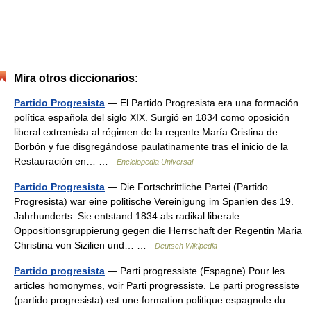
Mira otros diccionarios:
Partido Progresista
— El Partido Progresista era una formación
política española del siglo XIX. Surgió en 1834 como oposición
liberal extremista al régimen de la regente María Cristina de
Borbón y fue disgregándose paulatinamente tras el inicio de la
Restauración en… …
Enciclopedia Universal
Partido Progresista
— Die Fortschrittliche Partei (Partido
Progresista) war eine politische Vereinigung im Spanien des 19.
Jahrhunderts. Sie entstand 1834 als radikal liberale
Oppositionsgruppierung gegen die Herrschaft der Regentin Maria
Christina von Sizilien und… …
Deutsch Wikipedia
Partido progresista
— Parti progressiste (Espagne) Pour les
articles homonymes, voir Parti progressiste. Le parti progressiste
(partido progresista) est une formation politique espagnole du