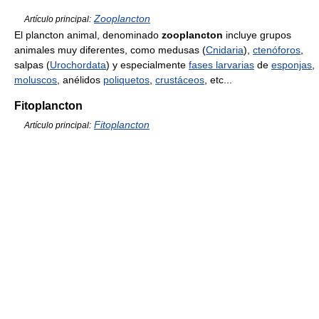
Zooplancton
Artículo principal:
El plancton animal, denominado
zooplancton
incluye grupos
animales muy diferentes, como medusas (
Cnidaria
),
ctenóforos
,
salpas (
Urochordata
) y especialmente
fases larvarias
de
esponjas
,
moluscos
, anélidos
poliquetos
,
crustáceos
, etc...
Fitoplancton
Fitoplancton
Artículo principal: