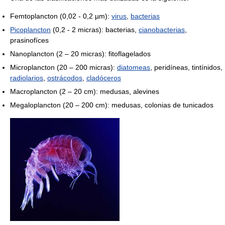
Femtoplancton (0,02 - 0,2 µm):
virus
,
bacterias
Picoplancton
(0,2 - 2 micras): bacterias,
cianobacterias
,
prasinofíces
Nanoplancton (2 – 20 micras): fitoflagelados
Microplancton (20 – 200 micras):
diatomeas
, peridíneas, tintínidos,
radiolarios
,
ostrácodos
,
cladóceros
Macroplancton (2 – 20 cm): medusas, alevines
Megaloplancton (20 – 200 cm): medusas, colonias de tunicados