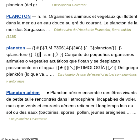
plancton (del gr.… …
Enciclopedia Universal
PLANCTON
— n. m. Organismes animaux et végétaux qui flottent
dans la mer ou en eau douce au gré du courant. Le plancton de la
mer des Sargasses …
Dictionnaire de l'Academie Francaise, 8eme edition
(1935)
plancton
— {{＃}}{{LM P30614}}{{〓}} {{［}}plancton{{］}}
‹planc·ton› {{《}}▍ s.m.{{》}} Conjunto de pequeños organismos
animales o vegetales acuáticos que flotan y se desplazan
pasivamente en el agua. {{★}}{{＼}}ETIMOLOGÍA:{{／}} Del griego
planktón (lo que va… …
Diccionario de uso del español actual con sinónimos
y antónimos
Plancton aérien
— ● Plancton aérien ensemble des êtres vivants
de petite taille rencontrés dans l atmosphère, incapables de voler,
mais que vents et courants aériens retiennent longtemps loin du
sol ou des eaux (bactéries, spores, pollen, jeunes araignées,… …
Encyclopédie Universelle
© Academic, 2000-2026