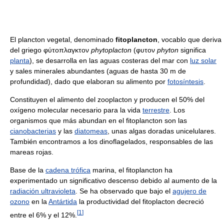
El plancton vegetal, denominado
fitoplancton
, vocablo que deriva
del griego φύτοπλαγκτον
phytoplacton
(φυτον
phyton
significa
planta
), se desarrolla en las aguas costeras del mar con
luz solar
y sales minerales abundantes (aguas de hasta 30 m de
profundidad), dado que elaboran su alimento por
fotosíntesis
.
Constituyen el alimento del zooplacton y producen el 50% del
oxígeno molecular necesario para la vida
terrestre
. Los
organismos que más abundan en el fitoplancton son las
cianobacterias
y las
diatomeas
, unas algas doradas unicelulares.
También encontramos a los dinoflagelados, responsables de las
mareas rojas.
Base de la
cadena trófica
marina, el fitoplancton ha
experimentado un significativo descenso debido al aumento de la
radiación ultravioleta
. Se ha observado que bajo el
agujero de
ozono
en la
Antártida
la productividad del fitoplacton decreció
[
1
]
entre el 6% y el 12%.