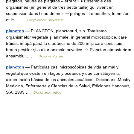
plagkton, neutre de plagktos « errant » ♦ Ensemble des
organismes (en général de très petite taille) qui vivent en
suspension dans l eau de mer. ⇒ pelagos . Le benthos, le necton
et le… …
Encyclopédie Universelle
plancton
— PLANCTÓN, planctonuri, s.n. Totalitatea
organismelor vegetale şi animale, în general microscopice, care
trăiesc în apă până la o adâncime de 200 m şi care constituie
hrana peştilor şi a altor animale acvatice. ♢ Plancton atmosferic =
ansamblul… …
Dicționar Român
plancton
— Partículas casi microscópicas de vida animal y
vegetal que existen en lagos y océanos y que constituyen la
alimentación básica de los animales acuáticos. Diccionario Mosby
Medicina, Enfermería y Ciencias de la Salud, Ediciones Hancourt,
S.A. 1999 …
Diccionario médico