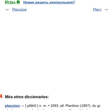
Игры ⚽
Нужно решить контрольную?
Placozoa
Placy
Mira otros diccionarios:
plancton
— [ plɑ̃ktɔ̃ ] n. m. • 1893; all. Plankton (1887), du gr.