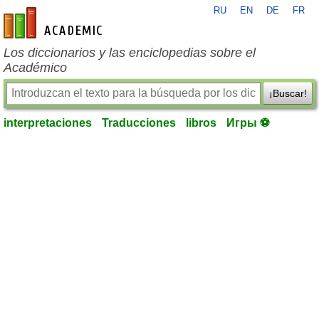
RU
EN
DE
FR
es-academic.com
Los diccionarios y las enciclopedias sobre el
Académico
¡Buscar!
interpretaciones
Traducciones
libros
Игры ⚽