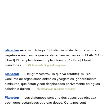
plâncton
— s. m. [Biologia] Substância mista de organismos
vegetais e animais de que se alimentam os peixes. = PLANCTO •
[Brasil] Plural: plânctones ou plânctons. • [Portugal] Plural:
plânctones …
Dicionário da Língua Portuguesa
plancton
— (Del gr. πλαγκτόν, lo que va errante). m. Biol.
Conjunto de organismos animales y vegetales, generalmente
diminutos, que flotan y son desplazados pasivamente en aguas
saladas o dulces …
Diccionario de la lengua española
Plancton
— Les diatomées sont une des bases des réseaux
trophiques océaniques et d eau douce. Certaines sont