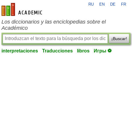
RU
EN
DE
FR
es-academic.com
Los diccionarios y las enciclopedias sobre el
Académico
¡Buscar!
interpretaciones
Traducciones
libros
Игры ⚽