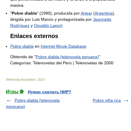
masiva.
"
Pobre diabla
" (1990), producida por
Artear
(
Argentina
),
dirigida por Luis Manzo y protagonizada por
Jeannette
Rodríguez
y
Osvaldo Laport
.
Enlaces externos
Pobre diabla
en
Internet Movie Database
Obtenido de "
Pobre diabla (telenovela peruana)
"
Categorías:
Telenovelas del Perú
|
Telenovelas de 2000
Wikimedia foundation
.
2010
.
Игры ⚽
Нужно сделать НИР?
Pobre diabla (telenovela
Pobre niña rica
mexicana)