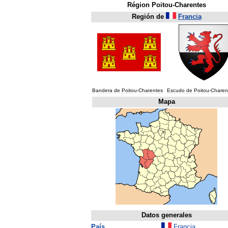
Région
Poitou
-
Charentes
Región
de
Francia
Bandera
de
Poitou
-
Charentes
Escudo
de
Poitou
-
Charen
Mapa
Datos
generales
País
Francia