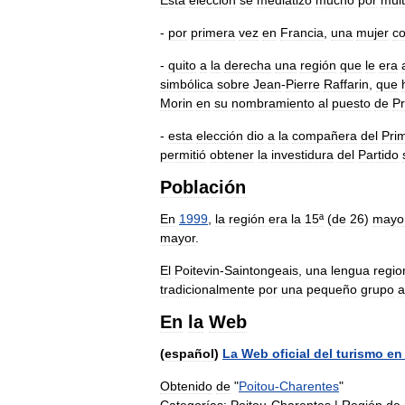
Esta
elección
se
mediatizó
mucho
por
múlt
-
por
primera
vez
en
Francia
,
una
mujer
co
-
quito
a
la
derecha
una
región
que
le
era
simbólica
sobre
Jean
-
Pierre
Raffarin
,
que
Morin
en
su
nombramiento
al
puesto
de
Pr
-
esta
elección
dio
a
la
compañera
del
Pri
permitió
obtener
la
investidura
del
Partido
Población
En
1999
,
la
región
era
la
15ª
(
de
26
)
mayo
mayor
.
El
Poitevin
-
Saintongeais
,
una
lengua
regio
tradicionalmente
por
una
pequeño
grupo
a
En
la
Web
(
español
)
La
Web
oficial
del
turismo
en
Obtenido
de
"
Poitou
-
Charentes
"