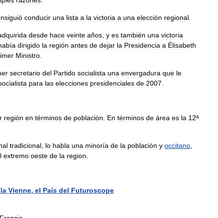
iples
razones:
nsiguió
conducir
una
lista
a
la
victoria
a
una
elección
regional
.
adquirida
desde
hace
veinte
años
,
y
es
también
una
victoria
había
dirigido
la
región
antes
de
dejar
la
Presidencia
a
Élisabeth
imer
Ministro
.
mer
secretario
del
Partido
socialista
una
envergadura
que
le
socialista
para
las
elecciones
presidenciales
de
2007
.
r
región
en
términos
de
población
.
En
términos
de
área
es
la
12ª
nal
tradicional
,
lo
habla
una
minoría
de
la
población
y
occitano
,
l
extremo
oeste
de
la
region
.
la
Vienne
,
el
País
del
Futuroscope