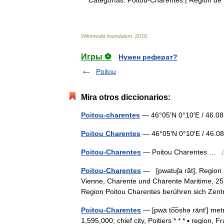
Categorías:
Poitou
-
Charentes
|
Región
de
Wikimedia
foundation
.
2010
.
Игры ⚽
Нужен реферат?
Poitou
Mira otros diccionarios:
Poitou-charentes
— 46°05′N 0°10′E / 46.
Poitou Charentes
— 46°05′N 0°10′E / 46.
Poitou-Charentes
— Poitou Charentes …
Poitou-Charentes
— [pwatuʃa rãt], Region 
Vienne, Charente und Charente Maritime, 25 8
Region Poitou Charentes berühren sich Ze
Poitou-Charentes
— [pwȧ to͞oshə ränt′] met
1,595,000; chief city, Poitiers * * * ▪ regi