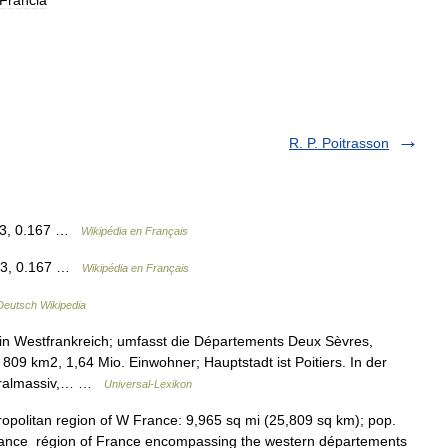
Francia
R. P. Poitrasson
083, 0.167 …
Wikipédia en Français
083, 0.167 …
Wikipédia en Français
Deutsch Wikipedia
in Westfrankreich; umfasst die Départements Deux Sèvres,
09 km2, 1,64 Mio. Einwohner; Hauptstadt ist Poitiers. In der
ntralmassiv,… …
Universal-Lexikon
ropolitan region of W France: 9,965 sq mi (25,809 sq km); pop.
on, France région of France encompassing the western départements