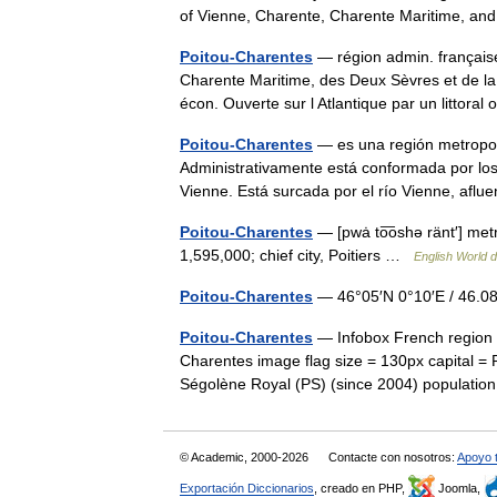
of Vienne, Charente, Charente Maritime,
Poitou-Charentes
— région admin. française
Charente Maritime, des Deux Sèvres et de la 
écon. Ouverte sur l Atlantique par un littora
Poitou-Charentes
— es una región metropol
Administrativamente está conformada por lo
Vienne. Está surcada por el río Vienne, afl
Poitou-Charentes
— [pwȧ to͞oshə ränt′] met
1,595,000; chief city, Poitiers …
English World d
Poitou-Charentes
— 46°05′N 0°10′E / 46.
Poitou-Charentes
— Infobox French region
Charentes image flag size = 130px capital = P
Ségolène Royal (PS) (since 2004) populat
© Academic, 2000-2026
Contacte con nosotros:
Apoyo 
Exportación Diccionarios
, creado en PHP,
Joomla,