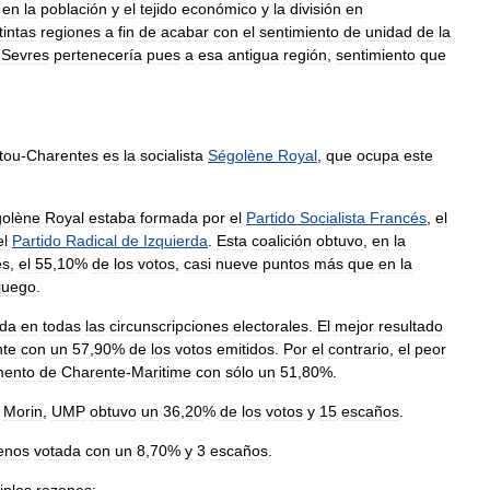
en
la
población
y
el
tejido
económico
y
la
división
en
tintas
regiones
a
fin
de
acabar
con
el
sentimiento
de
unidad
de
la
-
Sevres
pertenecería
pues
a
esa
antigua
región
,
sentimiento
que
tou
-
Charentes
es
la
socialista
Ségolène
Royal
,
que
ocupa
este
olène
Royal
estaba
formada
por
el
Partido
Socialista
Francés
,
el
el
Partido
Radical
de
Izquierda
.
Esta
coalición
obtuvo
,
en
la
es
,
el
55
,
10
%
de
los
votos
,
casi
nueve
puntos
más
que
en
la
juego
.
ada
en
todas
las
circunscripciones
electorales
.
El
mejor
resultado
nte
con
un
57
,
90
%
de
los
votos
emitidos
.
Por
el
contrario
,
el
peor
mento
de
Charente
-
Maritime
con
sólo
un
51
,
80
%.
Morin
,
UMP
obtuvo
un
36
,
20
%
de
los
votos
y
15
escaños
.
enos
votada
con
un
8
,
70
%
y
3
escaños
.