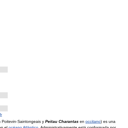
fr
n
Poitevin
-
Saintongeais
y
Peitau
Charantas
en
occitano
)
es
una
en
el
océano
Atlántico
.
Administrativamente
está
conformada
por