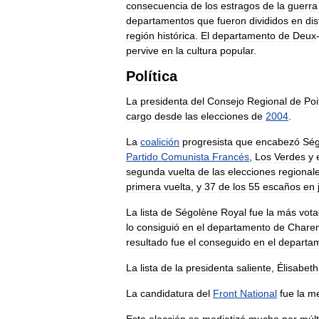
consecuencia
de
los
estragos
de
la
guerra
departamentos
que
fueron
divididos
en
dis
región
histórica
.
El
departamento
de
Deux
pervive
en
la
cultura
popular
.
Política
La
presidenta
del
Consejo
Regional
de
Poi
cargo
desde
las
elecciones
de
2004
.
La
coalición
progresista
que
encabezó
Ség
Partido
Comunista
Francés
,
Los
Verdes
y
segunda
vuelta
de
las
elecciones
regional
primera
vuelta
,
y
37
de
los
55
escaños
en
La
lista
de
Ségolène
Royal
fue
la
más
vot
lo
consiguió
en
el
departamento
de
Chare
resultado
fue
el
conseguido
en
el
departa
La
lista
de
la
presidenta
saliente
,
Élisabeth
La
candidatura
del
Front
National
fue
la
m