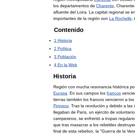
los
departamentos
de
Charente
,
Charente
afluente
del
Loira
.
La
capital
regional
se
e
importantes
de
la
región
son
La
Rochelle
,
Contenido
1
Historia
2
Política
3
Población
4
En
la
Web
Historia
Región
con
mucha
resonancia
histórica
po
Europa
.
En
sus
campos
los
francos
vencie
tierras
también
los
francos
vencieron
a
los
Pirineos
.
Tras
la
revolución
y
debido
a
las
llegaban
de
Paris
,
un
ejército
de
voluntario
campesinos
,
se
enfrentó
a
tropas
regulare
que
tras
masacrar
a
los
rebeldes
destruye
final
de
esta
rebelion
,
la
"
Guerra
de
la
Ven