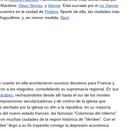
-
Maritime
,
Deux
-
Sèvres
,
y
Vienne
.
Está
surcada
por
el
río
Vienne
,
ncuentra
en
la
ciudad
de
Poitiers
.
Aparte
de
ella
,
las
ciudades
más
Angoulême
,
y
,
en
menor
medida
,
Niort
.
r
cuanto
en
ella
acontecieron
sucesos
decisivos
para
Francia
y
ron
a
los
visigodos
,
consolidando
su
supremacía
regional
.
En
sus
árabes
,
rechazándolos
desde
allí
hasta
el
sur
de
los
montes
imposiciones
secularizadoras
y
de
control
de
la
iglesia
que
s
alentado
por
la
iglesia
no
afin
a
la
republica
,
en
su
mayoría
s
del
nuevo
estado
frances
,
las
famosas
"
Columnas
del
infierno
"
ron
muchas
ciudades
de
la
region
histórica
de
"
Vendee
".
Con
el
dee
"
llegó
a
su
fin
trayendo
consigo
la
depresión
económica