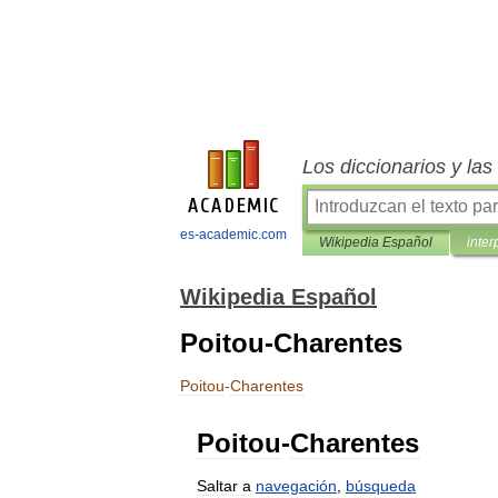
Los diccionarios y la
es-academic.com
Wikipedia Español
inter
Wikipedia Español
Poitou-Charentes
Poitou
-
Charentes
Poitou
-
Charentes
Saltar
a
navegación
,
búsqueda