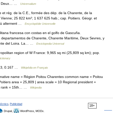
 and Deux… …
Universalium
 et rég. de la C.E., formée des dép. de la Charente, de la
Vienne; 25 822 km²; 1 637 625 hab.; cap. Poitiers. Géogr. et
l où alternent …
Encyclopédie Universelle
itana francesa con costas en el golfo de Gascuña.
s departamentos de Charente, Charente Maritime, Deux Sevres, y
uente del Loira. La… …
Enciclopedia Universal
ropolitan region of W France: 9,965 sq mi (25,809 sq km); pop.
ictionary
083, 0.167 …
Wikipédia en Français
 native name = Région Poitou Charentes common name = Poitou
oitiers area = 25,809 | area scale = 10 Regional president =
ion rank = 15th… …
Wikipedia
técnico
,
Publicidad
18+
Drupal,
WordPress, MODx.