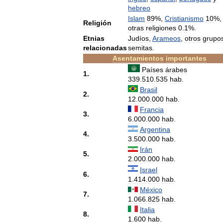
hebreo
Islam
89
%,
Cristianismo
10
%,
Religión
otras
religiones
0
.
1
%.
Etnias
Judíos
,
Arameos
,
otros
grupo
relacionadas
semitas
.
Asentamientos
importantes
Países
árabes
1
.
339
.
510
.
535
hab
.
Brasil
2
.
12
.
000
.
000
hab
.
Francia
3
.
6
.
000
.
000
hab
.
Argentina
4
.
3
.
500
.
000
hab
.
Irán
5
.
2
.
000
.
000
hab
.
Israel
6
.
1
.
414
.
000
hab
.
México
7
.
1
.
066
.
825
hab
.
Italia
8
.
1
.
600
hab
.