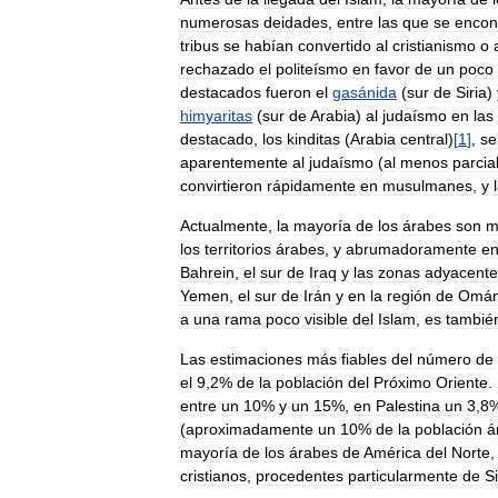
numerosas
deidades
,
entre
las
que
se
encon
tribus
se
habían
convertido
al
cristianismo
o
rechazado
el
politeísmo
en
favor
de
un
poco
destacados
fueron
el
gasánida
(
sur
de
Siria
)
himyaritas
(
sur
de
Arabia
)
al
judaísmo
en
las
destacado
,
los
kinditas
(
Arabia
central
)
[
1
]
,
se
aparentemente
al
judaísmo
(
al
menos
parcia
convirtieron
rápidamente
en
musulmanes
,
y
Actualmente
,
la
mayoría
de
los
árabes
son
m
los
territorios
árabes
,
y
abrumadoramente
e
Bahrein
,
el
sur
de
Iraq
y
las
zonas
adyacente
Yemen
,
el
sur
de
Irán
y
en
la
región
de
Omá
a
una
rama
poco
visible
del
Islam
,
es
tambié
Las
estimaciones
más
fiables
del
número
de
el
9
,
2
%
de
la
población
del
Próximo
Oriente
.
entre
un
10
%
y
un
15
%,
en
Palestina
un
3
,
8
(
aproximadamente
un
10
%
de
la
población
á
mayoría
de
los
árabes
de
América
del
Norte
,
cristianos
,
procedentes
particularmente
de
Si