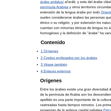
árabe
andalusí
al
‘
aráb
,
y
este
del
árabe
clás
península
Arábiga
y
otros
territorios
circunda
extensión
de
la
lengua
árabe
por
todo
Orient
suelen
considerarse
árabes
las
personas
qu
étnico
o
su
religión
,
y
por
extensión
los
natur
cuentan
con
minorías
étnicas
de
lengua
no
á
homogéneo
y
la
definición
de
"
árabe
"
ha
var
Contenido
1
Orígenes
2
Credos
profesados
por
los
árabes
3
Véase
también
4
Enlaces
externos
Orígenes
Entre
los
árabes
existe
una
gran
diversidad
de
la
península
de
Arabia
son
los
descendien
apellido
es
una
parte
importante
de
la
cultur
rastreadas
hasta
tiempos
remotos
.
Los
prim
provenían
de
la
antigua
capital
nabatea
Petr