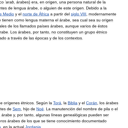
ico
‘
arab
,
árabes
)
era
,
en
origen
,
una
persona
natural
de
la
ntes
de
lengua
árabe
,
o
alguien
de
este
origen
.
Debido
a
la
e
Medio
y
el
norte
de
África
a
partir
del
siglo
VIII
,
modernamente
e
tienen
como
lengua
materna
el
árabe
,
sea
cual
sea
su
origen
ales
de
los
llamados
países
árabes
,
aunque
varios
de
éstos
rabe
.
Los
árabes
,
por
tanto
,
no
constituyen
un
grupo
étnico
iado
a
través
de
las
épocas
y
de
los
contextos
.
de
orígenes
étnicos
.
Según
la
Torá
,
la
Biblia
y
el
Corán
,
los
árabes
tes
de
Sem
,
hijo
de
Noé
.
La
manutención
del
nombre
de
pila
o
el
a
árabe
y
,
por
tanto
,
algunas
líneas
genealógicas
pueden
ser
eros
árabes
de
los
que
se
tiene
conocimiento
documentado
a
,
en
la
actual
Jordania
.