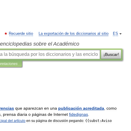
Recuerde sitio
La exportación de los diccionarios al sitio
ES
s enciclopedias sobre el Académico
¡Buscar!
pretaciones
rencias
que
aparezcan
en
una
publicación
acreditada
,
como
s
,
prensa
diaria
o
páginas
de
Internet
fidedignas
.
cipal
del
artículo
en
su
página
de
discusión
pegando:
{{
subst:Aviso