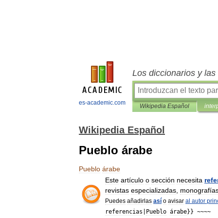
Los diccionarios y la
es-academic.com
Wikipedia Español
inter
Wikipedia Español
Pueblo árabe
Pueblo
árabe
Este
artículo
o
sección
necesita
refe
revistas
especializadas
,
monografía
Puedes
añadirlas
así
o
avisar
al
autor
prin
referencias
|
Pueblo
árabe
}} ~~~~