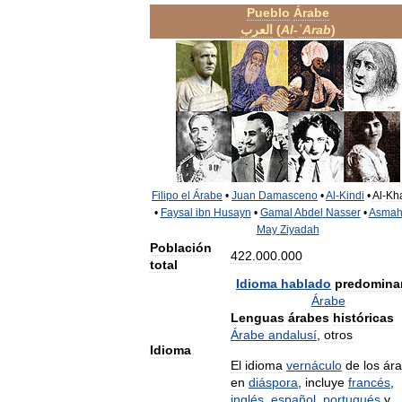
Pueblo
Árabe
العرب
(
Al
-
ʿArab
)
Filipo
el
Árabe
•
Juan
Damasceno
•
Al
-
Kindi
•
Al
-
Kh
•
Faysal
ibn
Husayn
•
Gamal
Abdel
Nasser
•
Asmah
May
Ziyadah
Población
422
.
000
.
000
total
Idioma
hablado
predomina
Árabe
Lenguas
árabes
históricas
Árabe
andalusí
,
otros
Idioma
El
idioma
vernáculo
de
los
ár
en
diáspora
,
incluye
francés
,
inglés
,
español
,
portugués
y