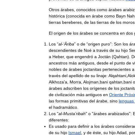
Otros
árabes
,
conocidos
como
árabes
arabi
histórica
(
conocida
en
árabe
como
Bayn
Nah
tierras
bereberes
,
de
las
tierras
de
los
moros
El
origen
de
los
árabes
se
concentra
en
dos
Los
“
al
-‘
Āriba
”
o
de
“
origen
puro
”
:
Son
los
ár
descendientes
de
Noé
a
través
de
su
hijo
Se
a
Heber
,
que
engendró
a
Joctán
(
Qahtan
).
D
ancestros
más
antiguos
,
desde
el
punto
de
v
nobles
de
árabes
joctanitas
pertenecientes
a
través
del
apellido
de
su
linaje:
Alqahtani
,
Alo
Alkhoza
'
a
,
Morra
,
Alojman
,
bani
qahtan
,
bani
árabes
adscriben
los
orígenes
de
los
joctanit
de
civilización
más
antiguos
en
Oriente
Próx
las
formas
primitivas
del
árabe
,
sino
lenguas
el
hadramático
.
Los
"
al
-
Mustaʻribah
"
o
"
árabes
arabizados
"
:
E
diferentes:
Es
usado
para
definir
a
los
árabes
considera
de
su
hijo
Ismael
,
y
de
éste
,
su
hijo
Adad
,
po