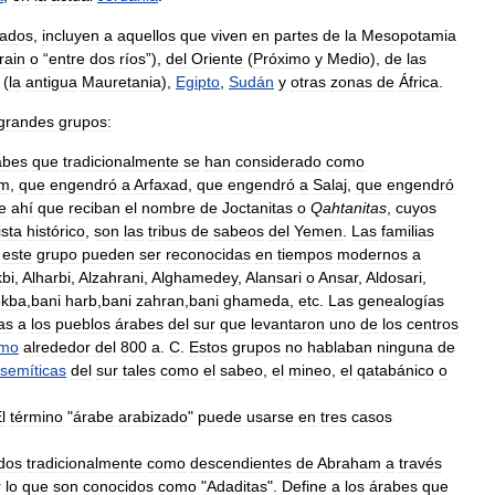
zados
,
incluyen
a
aquellos
que
viven
en
partes
de
la
Mesopotamia
rain
o
“
entre
dos
ríos
”),
del
Oriente
(
Próximo
y
Medio
),
de
las
(
la
antigua
Mauretania
),
Egipto
,
Sudán
y
otras
zonas
de
África
.
grandes
grupos:
abes
que
tradicionalmente
se
han
considerado
como
m
,
que
engendró
a
Arfaxad
,
que
engendró
a
Salaj
,
que
engendró
e
ahí
que
reciban
el
nombre
de
Joctanitas
o
Qahtanitas
,
cuyos
ista
histórico
,
son
las
tribus
de
sabeos
del
Yemen
.
Las
familias
este
grupo
pueden
ser
reconocidas
en
tiempos
modernos
a
kbi
,
Alharbi
,
Alzahrani
,
Alghamedey
,
Alansari
o
Ansar
,
Aldosari
,
okba
,
bani
harb
,
bani
zahran
,
bani
ghameda
,
etc
.
Las
genealogías
as
a
los
pueblos
árabes
del
sur
que
levantaron
uno
de
los
centros
imo
alrededor
del
800
a
.
C
.
Estos
grupos
no
hablaban
ninguna
de
semíticas
del
sur
tales
como
el
sabeo
,
el
mineo
,
el
qatabánico
o
l
término
"
árabe
arabizado
"
puede
usarse
en
tres
casos
dos
tradicionalmente
como
descendientes
de
Abraham
a
través
r
lo
que
son
conocidos
como
"
Adaditas
".
Define
a
los
árabes
que