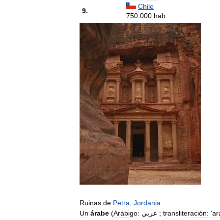
Chile
9
.
750
.
000
hab
.
Ruinas
de
Petra
,
Jordania
.
Un
árabe
(
Arábigo:
عربي
;
transliteración:
ʻar