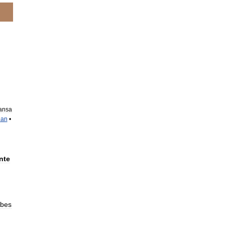
ansa
an
•
nte
abes