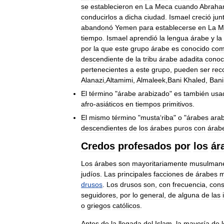
se
establecieron
en
La
Meca
cuando
Abrah
conducirlos
a
dicha
ciudad
.
Ismael
creció
jun
abandonó
Yemen
para
establecerse
en
La
M
tiempo
.
Ismael
aprendió
la
lengua
árabe
y
la
por
la
que
este
grupo
árabe
es
conocido
co
descendiente
de
la
tribu
árabe
adadita
conoc
pertenecientes
a
este
grupo
,
pueden
ser
rec
Alanazi
,
Altamimi
,
Almaleek
,
Bani
Khaled
,
Bani
El
término
"
árabe
arabizado
"
es
también
usa
afro
-
asiáticos
en
tiempos
primitivos
.
El
mismo
término
"
mustaʻriba
"
o
"
árabes
ara
descendientes
de
los
árabes
puros
con
árab
Credos
profesados
por
los
ár
Los
árabes
son
mayoritariamente
musulman
judíos
.
Las
principales
facciones
de
árabes
m
drusos
.
Los
drusos
son
,
con
frecuencia
,
cons
seguidores
,
por
lo
general
,
de
alguna
de
las
o
griegos
católicos
.
Antes
de
la
llegada
del
Islam
,
la
mayoría
de