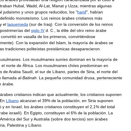
traban
Hubal
,
Wadd
,
Al
-
Lat
,
Manat
y
Uzza
;
mientras
algunas
al
judaísmo
y
unos
grupos
reducidos
,
los
"
hanif
",
habían
definido
monoteísmo
.
Los
reinos
árabes
cristianos
más
y
el
laquemeda
(
sur
de
Iraq
).
Con
la
conversión
de
los
reinos
postrimerías
del
siglo
IV
d
.
C
.,
la
élite
del
otro
reino
árabe
convirtió
en
vasalla
de
los
primeros
,
convirtiéndose
lmente
).
Con
la
expansión
del
Islam
,
la
mayoría
de
árabes
se
las
tradiciones
politeístas
preislámicas
desaparecieron
.
usulmanes
.
Los
musulmanes
suníes
dominan
en
la
mayoría
de
n
el
norte
de
África
.
Los
musulmanes
chiíes
predominan
en
s
de
Arabia
Saudí
,
el
sur
de
Líbano
,
partes
de
Siria
,
el
norte
del
n
llamada
al
-
Batinah
.
La
pequeña
comunidad
drusa
,
perteneciente
n
árabe
.
árabes
cristianos
indican
que
actualmente
,
los
cristianos
suponen
En
Líbano
alcanzan
el
39
%
de
la
población
,
en
Siria
suponen
%
y
en
Israel
,
los
árabes
cristianos
constituyen
el
2
,
1
%
del
total
rabe
israelí
).
En
Egipto
,
constituyen
el
6
%
de
la
población
.
La
América
del
Sur
y
Australia
(
sobre
dos
tercios
)
son
árabes
ria
,
Palestina
y
Líbano
.