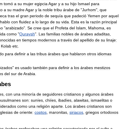
am
tomó
a
su
mujer
egipcia
Agar
y
a
su
hijo
Ismael
para
to
a
su
madre
Agar
y
la
noble
tribu
árabe
de
"
Jurhom
",
que
eca
tras
el
gran
periodo
de
sequía
que
padeció
Yemen
por
aquel
hablo
con
fluidez
a
lo
largo
de
su
vida
.
Esta
es
la
razón
principal
mo
"
arabizado
".
Se
cree
que
el
Profeta
del
Islam
,
Mahoma
,
es
ida
como
"
Quraysh
".
Las
familias
nobles
de
árabes
adaditas
,
onocidas
en
tiempos
modernos
a
través
del
apellido
de
su
linaje:
Kolab
etc
.
do
para
definir
a
las
tribus
árabes
que
hablaron
otros
idiomas
bizados
"
es
usado
también
para
definir
a
los
árabes
mestizos
es
del
sur
de
Arabia
.
abes
es
,
con
una
minoría
de
seguidores
cristianos
y
algunos
árabes
usulmanes
son:
suníes
,
chiíes
,
ibadíes
,
alawitas
,
ismaelitas
o
iderados
como
una
religión
aparte
.
Los
árabes
cristianos
son
iglesias
de
oriente:
coptos
,
maronitas
,
siriacos
,
griegos
ortodoxos
los
árabes
profesaban
una
religión
caracterizada
por
el
culto
a