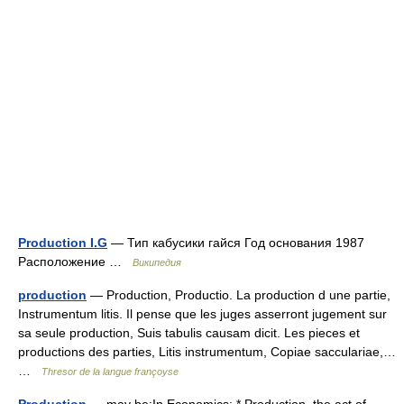
Production I.G
— Тип кабусики гайся Год основания 1987
Расположение …
Википедия
production
— Production, Productio. La production d une partie,
Instrumentum litis. Il pense que les juges asserront jugement sur
sa seule production, Suis tabulis causam dicit. Les pieces et
productions des parties, Litis instrumentum, Copiae sacculariae,…
…
Thresor de la langue françoyse
Production
— may be:In Economics: * Production, the act of