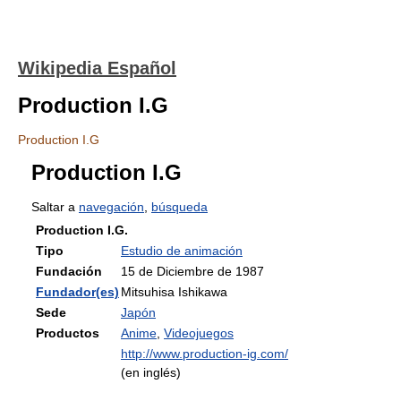
Wikipedia Español
Production I.G
Production I.G
Production I.G
Saltar a
navegación
,
búsqueda
Production I.G.
Tipo
Estudio de animación
Fundación
15 de Diciembre de 1987
Fundador(es)
Mitsuhisa Ishikawa
Sede
Japón
Productos
Anime
,
Videojuegos
http://www.production-ig.com/
(en inglés)