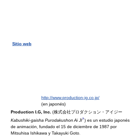
Sitio web
http://www.production-ig.co.jp/
(en japonés)
Production I.G, Inc.
(
株式会社プロダクション・アイジー
?
Kabushiki-gaisha Purodakushon Ai Jī
)
es un estudio japonés
de animación, fundado el 15 de diciembre de 1987 por
Mitsuhisa Ishikawa y Takayuki Goto.