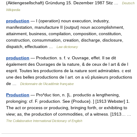
(Aktiengesellschaft) Gründung 15. Dezember 1987 Sitz …
Deutsch
Wikipedia
production
— I (operation) noun execution, industry,
manifestation, manufacture II (output) noun accomplishment,
attainment, business, compilation, composition, constitution,
construction, consummation, creation, discharge, disclosure,
dispatch, effectuation …
Law dictionary
production
— Production. s. f. v. Ouvrage, effet. Il se dit
également des Ouvrages de la nature, & de ceux de l art & de l
esprit. Toutes les productions de la nature sont admirables. c est
une des belles productions de l art. on a vû plusieurs productions
de …
Dictionnaire de l'Académie française
Production
— Pro*duc tion, n. [L. productio a lengthening,
prolonging: cf. F. production. See {Produce}. ] [1913 Webster] 1.
The act or process or producing, bringing forth, or exhibiting to
view; as, the production of commodities, of a witness. [1913… …
The Collaborative International Dictionary of English