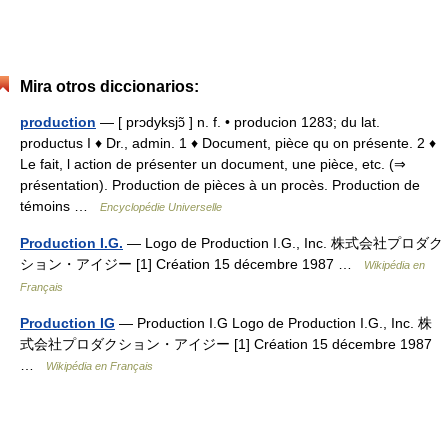
Mira otros diccionarios:
production
— [ prɔdyksjɔ̃ ] n. f. • producion 1283; du lat.
productus I ♦ Dr., admin. 1 ♦ Document, pièce qu on présente. 2 ♦
Le fait, l action de présenter un document, une pièce, etc. (⇒
présentation). Production de pièces à un procès. Production de
témoins …
Encyclopédie Universelle
Production I.G.
— Logo de Production I.G., Inc. 株式会社プロダク
ション・アイジー [1] Création 15 décembre 1987 …
Wikipédia en
Français
Production IG
— Production I.G Logo de Production I.G., Inc. 株
式会社プロダクション・アイジー [1] Création 15 décembre 1987
…
Wikipédia en Français