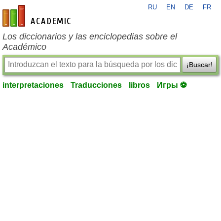
RU
EN
DE
FR
es-academic.com
Los diccionarios y las enciclopedias sobre el
Académico
¡Buscar!
interpretaciones
Traducciones
libros
Игры ⚽