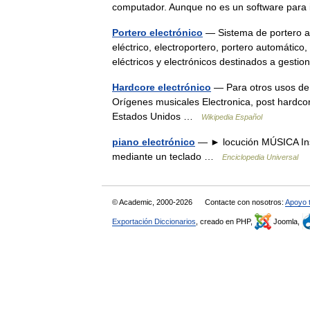
computador. Aunque no es un software para
Portero electrónico
— Sistema de portero au
eléctrico, electroportero, portero automático,
eléctricos y electrónicos destinados a gest
Hardcore electrónico
— Para otros usos de 
Orígenes musicales Electronica, post hardco
Estados Unidos …
Wikipedia Español
piano electrónico
— ► locución MÚSICA Inst
mediante un teclado …
Enciclopedia Universal
© Academic, 2000-2026
Contacte con nosotros:
Apoyo 
Exportación Diccionarios
, creado en PHP,
Joomla,