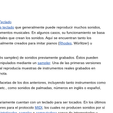
Teclado
.
e
teclado
que
generalmente
puede
reproducir
muchos
sonidos
,
rumentos
musicales
.
En
algunos
casos
,
su
funcionamiento
se
basa
itales
que
crean
los
sonidos
.
Aquí
se
encuentran
tanto
los
inalmente
creados
para
imitar
pianos
(
Rhodes
,
Würlitzer
)
u
és
samples
)
de
sonidos
previamente
grabados
.
Éstos
pueden
nipulados
mediante
un
sampler
.
Una
de
las
primeras
versiones
al
reproducía
muestras
de
instrumentos
reales
grabados
en
nota
.
facetas
de
los
dos
anteriores
,
incluyendo
tanto
instrumentos
como
etc
.,
como
sonidos
de
palmadas
,
números
en
inglés
o
español
,
ariamente
cuentan
con
un
teclado
para
ser
tocados
.
En
los
últimos
ores
para
el
protocolo
MIDI
,
los
cuales
no
producen
sonidos
por
sí
sintetizador
,
sampler
o
computadora
capaz
de
interpretarlos
y