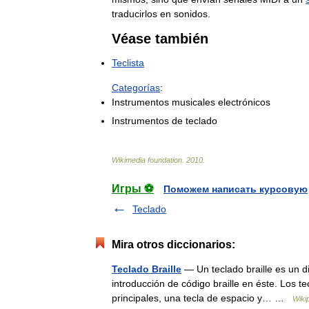
traducirlos
en
sonidos
.
Véase
también
Teclista
Categorías
:
Instrumentos
musicales
electrónicos
Instrumentos
de
teclado
Wikimedia
foundation
.
2010
.
Игры ⚽
Поможем написать курсовую
Teclado
Mira otros diccionarios:
Teclado Braille
— Un teclado braille es un di
introducción de código braille en éste. Los t
principales, una tecla de espacio y… …
Wiki