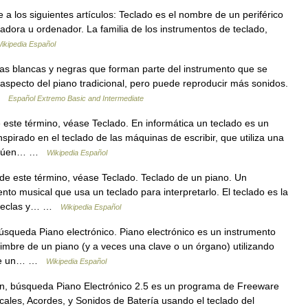
 a los siguientes artículos: Teclado es el nombre de un periférico
tadora u ordenador. La familia de los instrumentos de teclado,
ikipedia Español
as blancas y negras que forman parte del instrumento que se
l aspecto del piano tradicional, pero puede reproducir más sonidos.
 …
Español Extremo Basic and Intermediate
este término, véase Teclado. En informática un teclado es un
inspirado en el teclado de las máquinas de escribir, que utiliza una
 actúen… …
Wikipedia Español
e este término, véase Teclado. Teclado de un piano. Un
nto musical que usa un teclado para interpretarlo. El teclado es la
de teclas y… …
Wikipedia Español
squeda Piano electrónico. Piano electrónico es un instrumento
timbre de un piano (y a veces una clave o un órgano) utilizando
do de un… …
Wikipedia Español
n, búsqueda Piano Electrónico 2.5 es un programa de Freeware
ales, Acordes, y Sonidos de Batería usando el teclado del