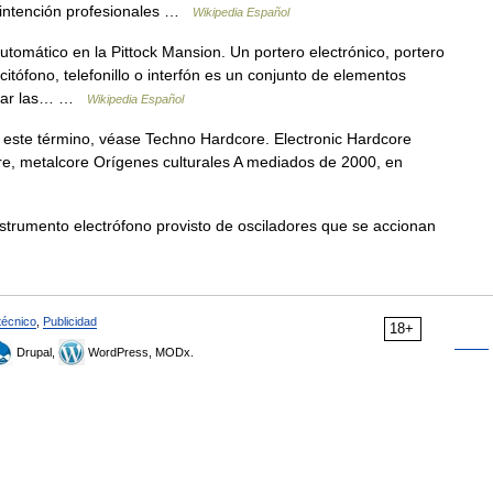
 intención profesionales …
Wikipedia Español
tomático en la Pittock Mansion. Un portero electrónico, portero
 citófono, telefonillo o interfón es un conjunto de elementos
ionar las… …
Wikipedia Español
este término, véase Techno Hardcore. Electronic Hardcore
re, metalcore Orígenes culturales A mediados de 2000, en
rumento electrófono provisto de osciladores que se accionan
técnico
,
Publicidad
18+
Drupal,
WordPress, MODx.