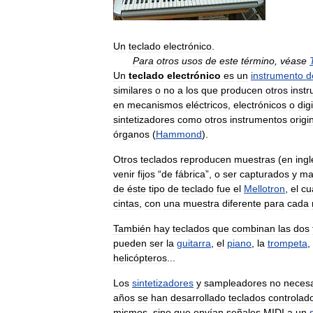
Un
teclado
electrónico
.
Para
otros
usos
de
este
término
,
véase
Un
teclado
electrónico
es
un
instrumento
d
similares
o
no
a
los
que
producen
otros
inst
en
mecanismos
eléctricos
,
electrónicos
o
dig
sintetizadores
como
otros
instrumentos
orig
órganos
(
Hammond
).
Otros
teclados
reproducen
muestras
(
en
ingl
venir
fijos
“
de
fábrica
”,
o
ser
capturados
y
ma
de
éste
tipo
de
teclado
fue
el
Mellotron
,
el
cu
cintas
,
con
una
muestra
diferente
para
cada
También
hay
teclados
que
combinan
las
dos
pueden
ser
la
guitarra
,
el
piano
,
la
trompeta
,
helicópteros
...
Los
sintetizadores
y
sampleadores
no
neces
años
se
han
desarrollado
teclados
controlad
mismos
,
sino
que
envían
señales
MIDI
a
un