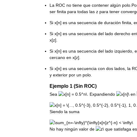
La
ROC
no
tiene
que
contener
algún
polo
.
Po
ser
finita
para
todas
las
z
para
tener
converg
Si
x
[
n
]
es
una
secuencia
de
duración
finita
,
e
Si
x
[
n
]
es
una
secuencia
del
lado
derecho
en
x
[
z
].
Si
x
[
n
]
es
una
secuencia
del
lado
izquierdo
,
e
cercano
en
x
[
z
].
Si
x
[
n
]
es
una
secuencia
con
dos
lados
,
la
R
y
exterior
por
un
polo
.
Ejemplo
1
(
Sin
ROC
)
Sea
.
Expandiendo
en
Siendo
la
suma
No
hay
ningún
valor
de
que
satisfaga
es