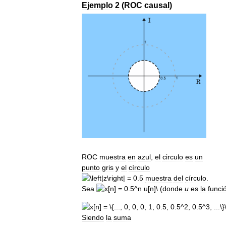
Ejemplo
2
(
ROC
causal
)
ROC
muestra
en
azul
,
el
circulo
es
un
punto
gris
y
el
círculo
muestra
del
círculo
.
Sea
(
donde
u
es
la
funci
Siendo
la
suma