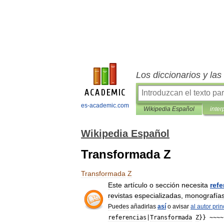
Los diccionarios y la
es-academic.com
Wikipedia Español
inter
Wikipedia Español
Transformada Z
Transformada
Z
Este
artículo
o
sección
necesita
refe
revistas
especializadas
,
monografía
Puedes
añadirlas
así
o
avisar
al
autor
prin
referencias
|
Transformada
Z
}} ~~~~