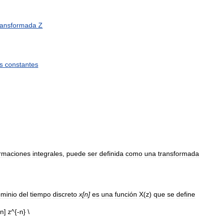
ransformada
Z
s
constantes
ormaciones
integrales
,
puede
ser
definida
como
una
transformada
minio
del
tiempo
discreto
x
[
n
]
es
una
función
X
(
z
)
que
se
define