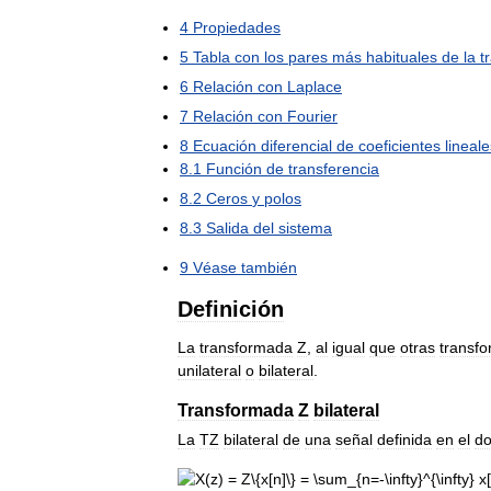
4
Propiedades
5
Tabla
con
los
pares
más
habituales
de
la
t
6
Relación
con
Laplace
7
Relación
con
Fourier
8
Ecuación
diferencial
de
coeficientes
lineale
8
.
1
Función
de
transferencia
8
.
2
Ceros
y
polos
8
.
3
Salida
del
sistema
9
Véase
también
Definición
La
transformada
Z
,
al
igual
que
otras
transf
unilateral
o
bilateral
.
Transformada
Z
bilateral
La
TZ
bilateral
de
una
señal
definida
en
el
do