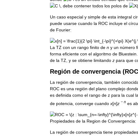
,
debe
contener
todos
los
polos
de
Un
caso
especial
y
simple
de
esta
integral
ci
puede
usarse
cuando
la
ROC
incluye
el
círcu
de
Fourier:
La
TZ
con
un
rango
finito
de
n
y
un
número
f
forma
eficiente
con
el
algoritmo
de
Bluestein
de
la
TZ
,
y
se
obtiene
limitando
z
para
que
c
Región
de
convergencia
(
RO
La
región
de
convergencia
,
también
conocid
ROC
es
una
región
del
plano
complejo
dond
es
definida
como
el
rango
de
z
para
la
cual
l
−
n
de
potencia
,
converge
cuando
x
[
n
]
z
es
ab
Propiedades
de
la
Region
de
Convergencia:
La
región
de
convergencia
tiene
propiedade