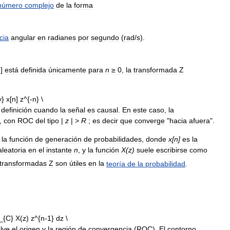
número
complejo
de
la
forma
cia
angular
en
radianes
por
segundo
(
rad
/
s
).
n
]
está
definida
únicamente
para
n
≥
0
,
la
transformada
Z
definición
cuando
la
señal
es
causal
.
En
este
caso
,
la
,
con
ROC
del
tipo
|
z
| >
R
;
es
decir
que
converge
"
hacia
afuera
".
la
función
de
generación
de
probabilidades
,
donde
x
[
n
]
es
la
aleatoria
en
el
instante
n
,
y
la
función
X
(
z
)
suele
escribirse
como
transformadas
Z
son
útiles
en
la
teoría
de
la
probabilidad
.
lve
el
origen
y
la
región
de
convergencia
(
ROC
).
El
contorno
,