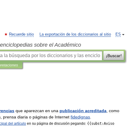
Recuerde sitio
La exportación de los diccionarios al sitio
ES
s enciclopedias sobre el Académico
¡Buscar!
pretaciones
rencias
que
aparezcan
en
una
publicación
acreditada
,
como
s
,
prensa
diaria
o
páginas
de
Internet
fidedignas
.
cipal
del
artículo
en
su
página
de
discusión
pegando:
{{
subst:Aviso