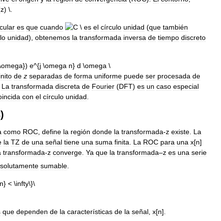
.
rcular
es
que
cuando
es
el
círculo
unidad
(
que
también
lo
unidad
),
obtenemos
la
transformada
inversa
de
tiempo
discreto
inito
de
z
separadas
de
forma
uniforme
puede
ser
procesada
de
.
La
transformada
discreta
de
Fourier
(
DFT
)
es
un
caso
especial
oincida
con
el
círculo
unidad
.
C
)
a
como
ROC
,
define
la
región
donde
la
transformada
-
z
existe
.
La
e
la
TZ
de
una
señal
tiene
una
suma
finita
.
La
ROC
para
una
x
[
n
]
a
transformada
-
z
converge
.
Ya
que
la
transformada
–
z
es
una
serie
solutamente
sumable
.
s
que
dependen
de
la
características
de
la
señal
,
x
[
n
].