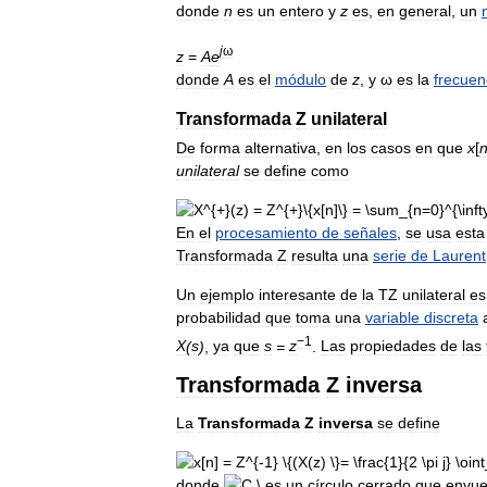
donde
n
es
un
entero
y
z
es
,
en
general
,
un
j
ω
z
=
A
e
donde
A
es
el
módulo
de
z
,
y
ω
es
la
frecuen
Transformada
Z
unilateral
De
forma
alternativa
,
en
los
casos
en
que
x
[
unilateral
se
define
como
En
el
procesamiento
de
señales
,
se
usa
esta
Transformada
Z
resulta
una
serie
de
Laurent
Un
ejemplo
interesante
de
la
TZ
unilateral
es
probabilidad
que
toma
una
variable
discreta
−1
X
(
s
)
,
ya
que
s
=
z
.
Las
propiedades
de
las
Transformada
Z
inversa
La
Transformada
Z
inversa
se
define
donde
es
un
círculo
cerrado
que
envue