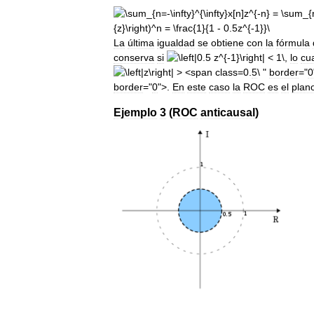
La
última
igualdad
se
obtiene
con
la
fórmula
conserva
si
,
lo
cu
0.
5
\ "
border
="
0
border
="
0
">.
En
este
caso
la
ROC
es
el
plan
Ejemplo
3
(
ROC
anticausal
)