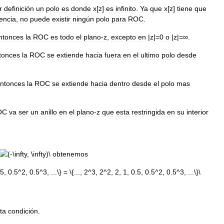
r
definición
un
polo
es
donde
x
[
z
]
es
infinito
.
Ya
que
x
[
z
]
tiene
que
encia
,
no
puede
existir
ningún
polo
para
ROC
.
ntonces
la
ROC
es
todo
el
plano
-
z
,
excepto
en
|
z
|=
0
o
|
z
|=∞.
tonces
la
ROC
se
extiende
hacia
fuera
en
el
ultimo
polo
desde
ntonces
la
ROC
se
extiende
hacia
dentro
desde
el
polo
mas
OC
va
ser
un
anillo
en
el
plano
-
z
que
esta
restringida
en
su
interior
obtenemos
ta
condición
.