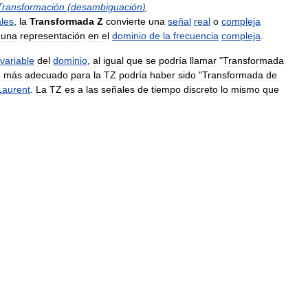
Transformación
(
desambiguación
)
.
les
,
la
Transformada
Z
convierte
una
señal
real
o
compleja
una
representación
en
el
dominio
de
la
frecuencia
compleja
.
variable
del
dominio
,
al
igual
que
se
podría
llamar
"
Transformada
e
más
adecuado
para
la
TZ
podría
haber
sido
"
Transformada
de
Laurent
.
La
TZ
es
a
las
señales
de
tiempo
discreto
lo
mismo
que