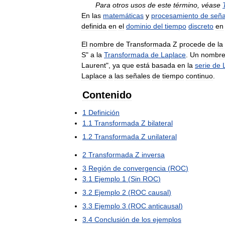
Para
otros
usos
de
este
término
,
véase
En
las
matemáticas
y
procesamiento
de
seña
definida
en
el
dominio
del
tiempo
discreto
en
El
nombre
de
Transformada
Z
procede
de
la
S
"
a
la
Transformada
de
Laplace
.
Un
nombr
Laurent
",
ya
que
está
basada
en
la
serie
de
Laplace
a
las
señales
de
tiempo
continuo
.
Contenido
1
Definición
1
.
1
Transformada
Z
bilateral
1
.
2
Transformada
Z
unilateral
2
Transformada
Z
inversa
3
Región
de
convergencia
(
ROC
)
3
.
1
Ejemplo
1
(
Sin
ROC
)
3
.
2
Ejemplo
2
(
ROC
causal
)
3
.
3
Ejemplo
3
(
ROC
anticausal
)
3
.
4
Conclusión
de
los
ejemplos