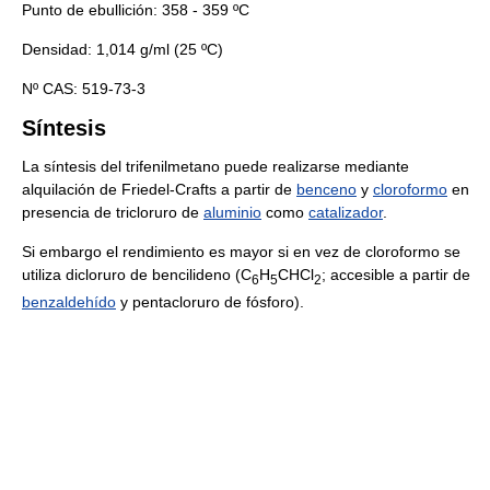
Punto de ebullición: 358 - 359 ºC
Densidad: 1,014 g/ml (25 ºC)
Nº CAS: 519-73-3
Síntesis
La síntesis del trifenilmetano puede realizarse mediante
alquilación de Friedel-Crafts a partir de
benceno
y
cloroformo
en
presencia de tricloruro de
aluminio
como
catalizador
.
Si embargo el rendimiento es mayor si en vez de cloroformo se
utiliza dicloruro de bencilideno (C
H
CHCl
; accesible a partir de
6
5
2
benzaldehído
y pentacloruro de fósforo).