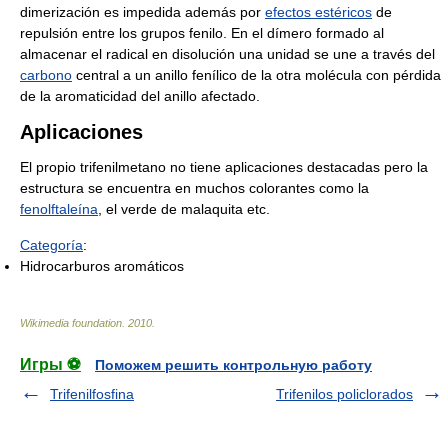
dimerización es impedida además por
efectos estéricos
de
repulsión entre los grupos fenilo. En el dímero formado al
almacenar el radical en disolución una unidad se une a través del
carbono
central a un anillo fenílico de la otra molécula con pérdida
de la aromaticidad del anillo afectado.
Aplicaciones
El propio trifenilmetano no tiene aplicaciones destacadas pero la
estructura se encuentra en muchos colorantes como la
fenolftaleína
, el verde de malaquita etc.
Categoría
:
Hidrocarburos aromáticos
Wikimedia foundation
.
2010
.
Игры ⚽
Поможем решить контрольную работу
Trifenilfosfina
Trifenilos policlorados