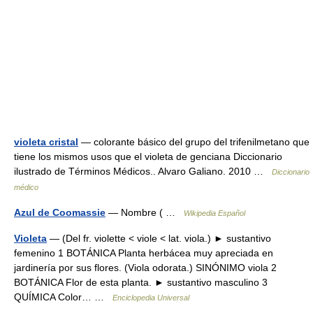
violeta cristal
— colorante básico del grupo del trifenilmetano que
tiene los mismos usos que el violeta de genciana Diccionario
ilustrado de Términos Médicos.. Alvaro Galiano. 2010 …
Diccionario
médico
Azul de Coomassie
— Nombre ( …
Wikipedia Español
Violeta
— (Del fr. violette < viole < lat. viola.) ► sustantivo
femenino 1 BOTÁNICA Planta herbácea muy apreciada en
jardinería por sus flores. (Viola odorata.) SINÓNIMO viola 2
BOTÁNICA Flor de esta planta. ► sustantivo masculino 3
QUÍMICA Color… …
Enciclopedia Universal