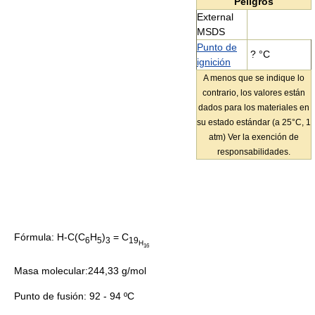
Peligros
External
MSDS
Punto de
? °C
ignición
A menos que se indique lo
contrario, los valores están
dados para los materiales en
su estado estándar (a 25°C, 1
atm) Ver la exención de
responsabilidades.
Fórmula: H-C(C
H
)
= C
6
5
3
19
H
16
Masa molecular:244,33 g/mol
Punto de fusión: 92 - 94 ºC