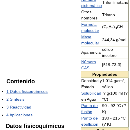
Trifenilmetano
sistemático
Otros
Tritano
nombres
Fórmula
(C
H
)
CH
6
5
3
molecular
Masa
244,34 g/mol
molecular
sólido
Apariencia
incoloro
Número
[519-73-3]
CAS
Propiedades
Contenido
Densidad y
1,014 g/cm³,
Estado
sólido
1
Datos fisicoquímicos
Solubilidad
? g/100 ml (?
2
Síntesis
en Agua
°C)
Punto de
90 - 92 °C (?
3
Reactividad
fusión
K)
4
Aplicaciones
Punto de
190 - 215 °C
ebullición
(? K)
Datos fisicoquímicos