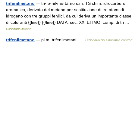
trifenilmetano
— tri·fe·nil·me·tà·no s.m. TS chim. idrocarburo
aromatico, derivato del metano per sostituzione di tre atomi di
idrogeno con tre gruppi fenilici, da cui deriva un importante classe
di coloranti {{line}} {{/line}} DATA: sec. XX. ETIMO: comp. di tri …
Dizionario italiano
trifenilmetano
— pl.m. trifenilmetani …
Dizionario dei sinonimi e contrari