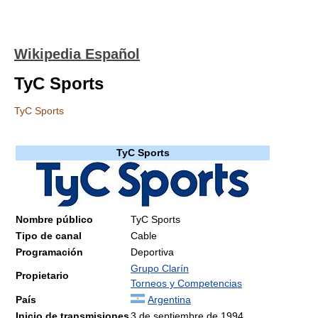
Wikipedia Español
TyC Sports
TyC Sports
TyC Sports
Nombre público
TyC Sports
Tipo de canal
Cable
Programación
Deportiva
Grupo Clarín
Propietario
Torneos y Competencias
País
Argentina
Inicio de transmisiones
3 de septiembre de 1994