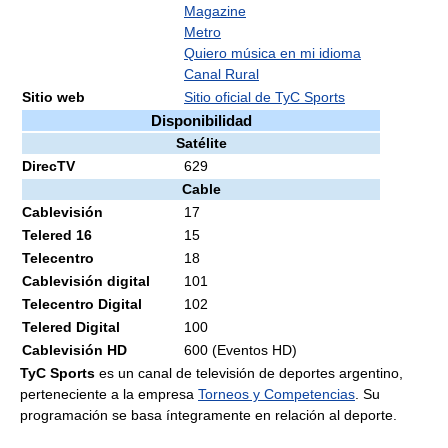
Magazine
Metro
Quiero música en mi idioma
Canal Rural
Sitio web
Sitio oficial de TyC Sports
Disponibilidad
Satélite
DirecTV
629
Cable
Cablevisión
17
Telered 16
15
Telecentro
18
Cablevisión digital
101
Telecentro Digital
102
Telered Digital
100
Cablevisión HD
600 (Eventos HD)
TyC Sports
es un canal de televisión de deportes argentino,
perteneciente a la empresa
Torneos y Competencias
. Su
programación se basa íntegramente en relación al deporte.