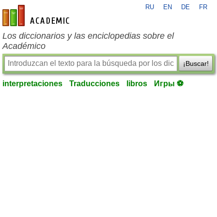
RU
EN
DE
FR
es-academic.com
Los diccionarios y las enciclopedias sobre el
Académico
¡Buscar!
interpretaciones
Traducciones
libros
Игры ⚽