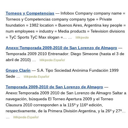
Torneos y Competencias
— Infobox Company company name =
Torneos y Competencias company company type = Private
foundation = 1982 location = Buenos Aires, Argentina key people =
num employees = industry = Media products = Television divisions
= TyC Sports TyC Max slogan =… …
Wikipedia
Anexo:Temporada 2009-2010 de San Lorenzo de Almagro
—
Temporada 2009 2010 Entrenador: Diego Simeone (hasta el 3 de
abril de 2010) …
Wikipedia Español
Grupo Clarín
— S.A. Tipo Sociedad Anónima Fundación 1999
Sede …
Wikipedia Español
Temporada 2009-2010 de San Lorenzo de Almagro
—
Anexo:Temporada 2009 2010 de San Lorenzo de Almagro Saltar a
navegación, búsqueda El Torneo Apertura 2009 y el Torneo
Clausura 2010 corresponden a la 115º y 116º edición,
respectivamente, de la Primera División Argentina, y la 26º y 27º…
…
Wikipedia Español