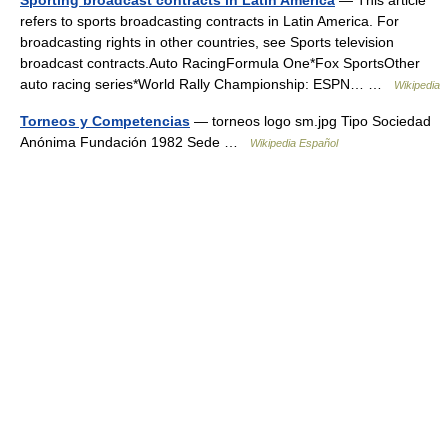
Sporting broadcast contracts in Latin America
— This article
refers to sports broadcasting contracts in Latin America. For
broadcasting rights in other countries, see Sports television
broadcast contracts.Auto RacingFormula One*Fox SportsOther
auto racing series*World Rally Championship: ESPN… …
Wikipedia
Torneos y Competencias
— torneos logo sm.jpg Tipo Sociedad
Anónima Fundación 1982 Sede …
Wikipedia Español