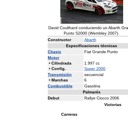
David
Coulthard
conduciendo
un
Abarth
Gr
Punto
S2000
(
Wembley
2007
).
Constructor
Abarth
Especificaciones
técnicas
Chasis
Fiat
Grande
Punto
Motor
•
Cilindrada
1
.
997
cc
•
Config
.
Super
2000
Transmisión
secuencial
•
Marchas
6
Combustible
Gasolina
Palmarés
Debut
Rallye
Ciocco
2006
Victorias
Carreras