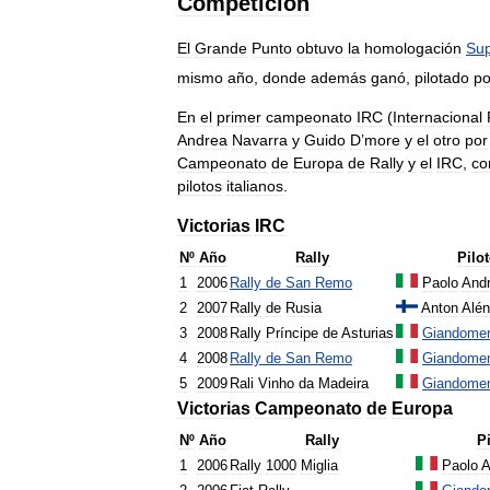
Competición
El
Grande
Punto
obtuvo
la
homologación
Su
mismo
año
,
donde
además
ganó
,
pilotado
po
En
el
primer
campeonato
IRC
(
Internacional
Andrea
Navarra
y
Guido
D
’
more
y
el
otro
por
Campeonato
de
Europa
de
Rally
y
el
IRC
,
co
pilotos
italianos
.
Victorias
IRC
Nº
Año
Rally
Pilo
1
2006
Rally
de
San
Remo
Paolo
Andr
2
2007
Rally
de
Rusia
Anton
Alén
3
2008
Rally
Príncipe
de
Asturias
Giandome
4
2008
Rally
de
San
Remo
Giandome
5
2009
Rali
Vinho
da
Madeira
Giandome
Victorias
Campeonato
de
Europa
Nº
Año
Rally
Pi
1
2006
Rally
1000
Miglia
Paolo
A