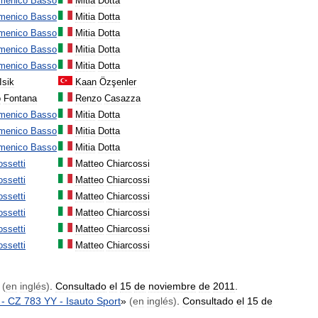
menico
Basso
Mitia
Dotta
menico
Basso
Mitia
Dotta
menico
Basso
Mitia
Dotta
menico
Basso
Mitia
Dotta
menico
Basso
Mitia
Dotta
Isik
Kaan
Özşenler
o
Fontana
Renzo
Casazza
menico
Basso
Mitia
Dotta
menico
Basso
Mitia
Dotta
menico
Basso
Mitia
Dotta
ssetti
Matteo
Chiarcossi
ssetti
Matteo
Chiarcossi
ssetti
Matteo
Chiarcossi
ssetti
Matteo
Chiarcossi
ssetti
Matteo
Chiarcossi
ssetti
Matteo
Chiarcossi
»
(
en
inglés
)
.
Consultado
el
15
de
noviembre
de
2011
.
-
CZ
783
YY
-
Isauto
Sport
»
(
en
inglés
)
.
Consultado
el
15
de