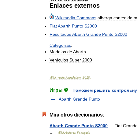
Enlaces
externos
Wikimedia
Commons
alberga
contenido
m
Fiat
Abarth
Punto
S2000
Resultados
Abarth
Grande
Punto
S2000
Categorías
:
Modelos
de
Abarth
Vehículos
Super
2000
Wikimedia
foundation
.
2010
.
Игры ⚽
Поможем решить контрольну
Abarth Grande Punto
Mira otros diccionarios:
Abarth Grande Punto S2000
— Fiat Grande 
…
Wikipédia en Français