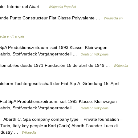
o. Interior del Abart …
Wikipedia Español
ande Punto Constructeur Fiat Classe Polyvalente …
Wikipédia en
édia en Français
 SpA Produktionszeitraum: seit 1993 Klasse: Kleinwagen
 Cabrio, Stoffverdeck Vorgängermodell …
Deutsch Wikipedia
Automobiles desde 1971 Fundación 15 de abril de 1949 …
Wikipedia
sform Tochtergesellschaft der Fiat S.p.A. Gründung 15. April
 Fiat SpA Produktionszeitraum: seit 1993 Klasse: Kleinwagen
 Cabrio, Stoffverdeck Vorgängermodell …
Deutsch Wikipedia
Abarth C. Spa company company type = Private foundation =
y Turin, Italy key people = Karl (Carlo) Abarth Founder Luca di
industry …
Wikipedia