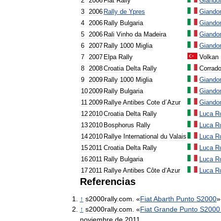
2
2006
Fiat
Rally
Giando
3
2006
Rally
de
Ypres
Giando
4
2006
Rally
Bulgaria
Giando
5
2006
Rali
Vinho
da
Madeira
Giando
6
2007
Rally
1000
Miglia
Giando
7
2007
Elpa
Rally
Volkan
8
2008
Croatia
Delta
Rally
Corrad
9
2009
Rally
1000
Miglia
Giando
10
2009
Rally
Bulgaria
Giando
11
2009
Rallye
Antibes
Cote
d
´
Azur
Giando
12
2010
Croatia
Delta
Rally
Luca
Ro
13
2010
Bosphorus
Rally
Luca
Ro
14
2010
Rallye
International
du
Valais
Luca
Ro
15
2011
Croatia
Delta
Rally
Luca
Ro
16
2011
Rally
Bulgaria
Luca
Ro
17
2011
Rallye
Antibes
Côte
d
’
Azur
Luca
Ro
Referencias
↑
s2000rally
.
com
. «
Fiat
Abarth
Punto
S2000
↑
s2000rally
.
com
. «
Fiat
Grande
Punto
S2000
noviembre
de
2011
.