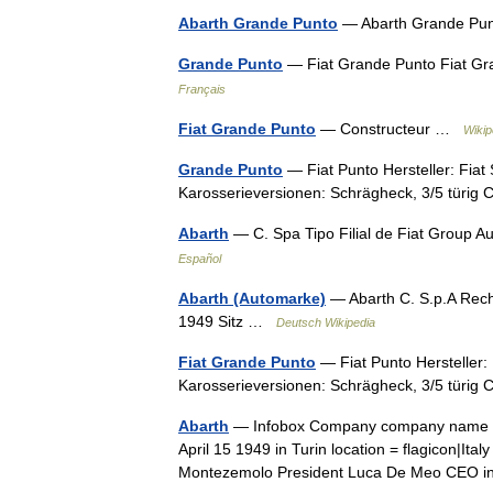
Abarth Grande Punto
— Abarth Grande Punt
Grande Punto
— Fiat Grande Punto Fiat Gr
Français
Fiat Grande Punto
— Constructeur …
Wikip
Grande Punto
— Fiat Punto Hersteller: Fiat
Karosserieversionen: Schrägheck, 3/5 türig
Abarth
— C. Spa Tipo Filial de Fiat Group 
Español
Abarth (Automarke)
— Abarth C. S.p.A Recht
1949 Sitz …
Deutsch Wikipedia
Fiat Grande Punto
— Fiat Punto Hersteller:
Karosserieversionen: Schrägheck, 3/5 türig
Abarth
— Infobox Company company name = 
April 15 1949 in Turin location = flagicon|Ital
Montezemolo President Luca De Meo CEO 