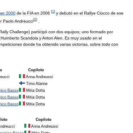
[
1
]
per
2000
de
la
FIA
en
2006
y
debutó
en
el
Rallye
Ciocco
de
ese
[
2
]
r
Paolo
Andreucci
.
Rally
Challenge
)
participó
con
dos
equipos
;
uno
formado
por
Humberto
Scandola
y
Anton
Alen
.
Es
muy
usado
en
el
mpeticiones
donde
ha
obtenido
varias
victorias
,
sobre
todo
con
to
Copiloto
eucci
Anna
Andreussi
Timo
Alanne
nico
Basso
Mitia
Dotta
nico
Basso
Mitia
Dotta
nico
Basso
Mitia
Dotta
loto
Copiloto
ndreucci
Anna
Andreussi