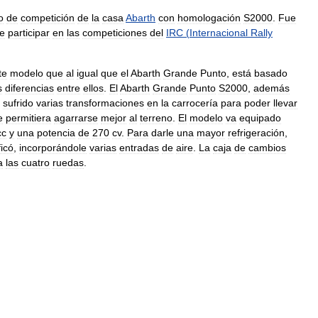
o
de
competición
de
la
casa
Abarth
con
homologación
S2000
.
Fue
e
participar
en
las
competiciones
del
IRC
(
Internacional
Rally
te
modelo
que
al
igual
que
el
Abarth
Grande
Punto
,
está
basado
s
diferencias
entre
ellos
.
El
Abarth
Grande
Punto
S2000
,
además
sufrido
varias
transformaciones
en
la
carrocería
para
poder
llevar
e
permitiera
agarrarse
mejor
al
terreno
.
El
modelo
va
equipado
cc
y
una
potencia
de
270
cv
.
Para
darle
una
mayor
refrigeración
,
icó
,
incorporándole
varias
entradas
de
aire
.
La
caja
de
cambios
a
las
cuatro
ruedas
.