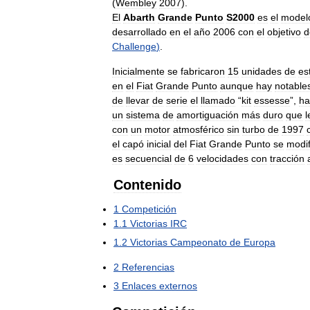
(
Wembley
2007
).
El
Abarth
Grande
Punto
S2000
es
el
model
desarrollado
en
el
año
2006
con
el
objetivo
d
Challenge
)
.
Inicialmente
se
fabricaron
15
unidades
de
es
en
el
Fiat
Grande
Punto
aunque
hay
notable
de
llevar
de
serie
el
llamado
“
kit
essesse
”,
ha
un
sistema
de
amortiguación
más
duro
que
l
con
un
motor
atmosférico
sin
turbo
de
1997
el
capó
inicial
del
Fiat
Grande
Punto
se
modif
es
secuencial
de
6
velocidades
con
tracción
Contenido
1
Competición
1
.
1
Victorias
IRC
1
.
2
Victorias
Campeonato
de
Europa
2
Referencias
3
Enlaces
externos