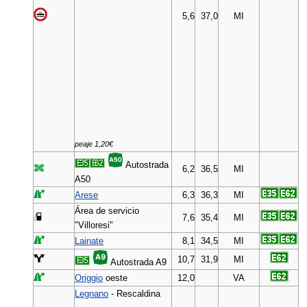
5,6
37,0
MI
peaje 1,20€
Autostrada
6,2
36,5
MI
A50
Arese
6,3
36,3
MI
Área de servicio
7,6
35,4
MI
"Villoresi"
Lainate
8,1
34,5
MI
10,7
31,9
MI
Autostrada A9
Origgio
oeste
12,0
VA
Legnano
- Rescaldina