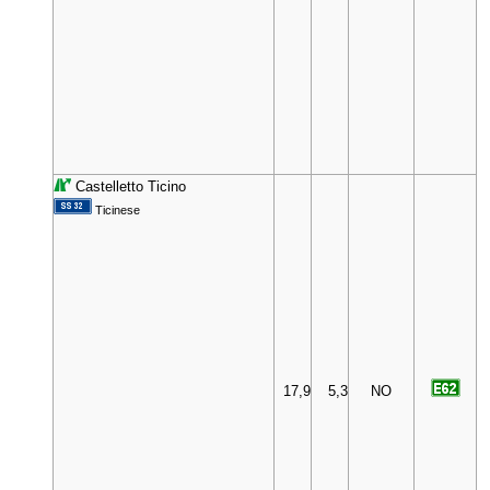
Castelletto Ticino
Ticinese
17,9
5,3
NO