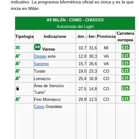
indicativo. La progresiva kilométrica oficial es única y es la que
inicia en Milán
A9 MILÁN - COMO - CHIASSO
Autostrada dei Laghi
Carretera
Tipologia
Indicazione
↓km↓
↑km↑
Provincia
europea
10,7
31,6
MI
Varese
Origgio
este
12,0
30,3
VA
Saronno
15,7
26,6
VA
Turate
19,0
23,3
CO
Lomazzo
25,4
16,9
CO
Área de Servizio
27,5
14,8
CO
"Lario"
Fino Mornasco
29,8
12,5
CO
Como
Grandate