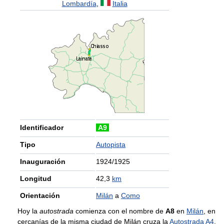
Lombardía
,
Italia
Identificador
A9
Tipo
Autopista
Inauguración
1924/1925
Longitud
42,3
km
Orientación
Milán
a
Como
Hoy la
autostrada
comienza con el nombre de
A8
en
Milán
, en
cercanías de la misma ciudad de Milán cruza la
Autostrada A4
.