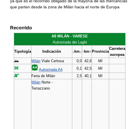
ya que es el recorrido obligado de la mayoría de las mercancías
que parten desde la zona de Milán hacia el norte de Europa.
Recorrido
A8 MILÁN - VARESE
Autostrada dei Laghi
Carretera
Tipología
Indicación
↓km↓
↑km↑
Provincia
europea
Milán
Viale Certosa
0,0
42,6
MI
0,1
42,5
MI
Autostrada A4
Feria de Milán
2,5
40,1
MI
Milán
Norte -
Terrazzano