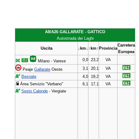
A8/A26 GALLARATE - GATTICO
Autostrada dei Laghi
Carretera
Uscita
↓km↓
↑km↑
Provincia
Europea
0,0
23,2
VA
Milano - Varese
3,1
20,1
VA
Peaje
Gallarate
Oeste
Besnate
4,0
19,2
VA
Área Servizio "Verbano"
6,1
17,1
VA
Sesto Calende
- Vergiate