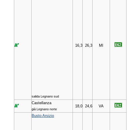
16,3
26,3
MI
salida Legnano sud
Castellanza
18,0
24,6
VA
già Legnano norte
Busto Arsizio