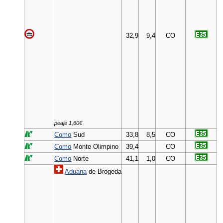
32,9
9,4
CO
peaje 1,60€
Como
Sud
33,8
8,5
CO
Como
Monte Olimpino
39,4
CO
Como
Norte
41,1
1,0
CO
Aduana
de Brogeda