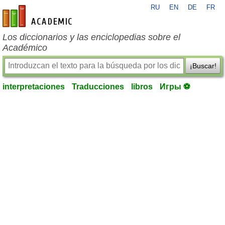
RU
EN
DE
FR
es-academic.com
Los diccionarios y las enciclopedias sobre el
Académico
¡Buscar!
interpretaciones
Traducciones
libros
Игры ⚽