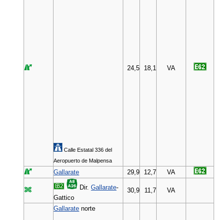
24,5
18,1
VA
Calle Estatal 336 del
Aeropuerto de Malpensa
Gallarate
29,9
12,7
VA
Dir.
Gallarate
-
30,9
11,7
VA
Gattico
Gallarate
norte