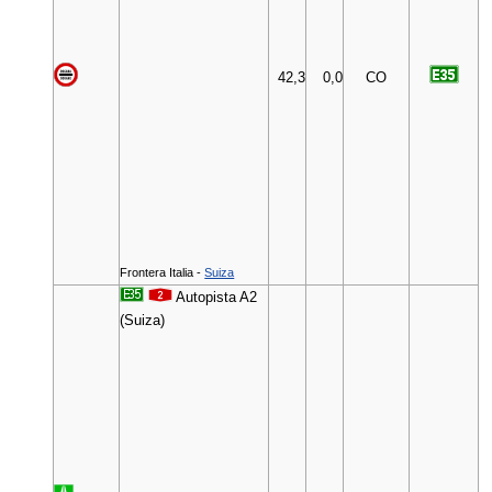
42,3
0,0
CO
Frontera Italia -
Suiza
Autopista A2
(Suiza)