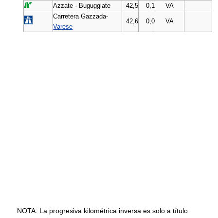
Azzate - Buguggiate
42,5
0,1
VA
Carretera Gazzada-
42,6
0,0
VA
Varese
NOTA: La progresiva kilométrica inversa es solo a título