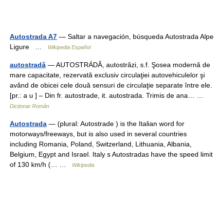
Autostrada A7
— Saltar a navegación, búsqueda Autostrada Alpe
Ligure …
Wikipedia Español
autostradă
— AUTOSTRÁDĂ, autostrăzi, s.f. Şosea modernă de
mare capacitate, rezervată exclusiv circulaţiei autovehiculelor şi
având de obicei cele două sensuri de circulaţie separate între ele.
[pr.: a u ] – Din fr. autostrade, it. autostrada. Trimis de ana… …
Dicționar Român
Autostrada
— (plural: Autostrade ) is the Italian word for
motorways/freeways, but is also used in several countries
including Romania, Poland, Switzerland, Lithuania, Albania,
Belgium, Egypt and Israel. Italy s Autostradas have the speed limit
of 130 km/h (… …
Wikipedia