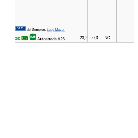
del Sempion:
Lago Mayor
23,2
0,0
NO
Autostrada A26