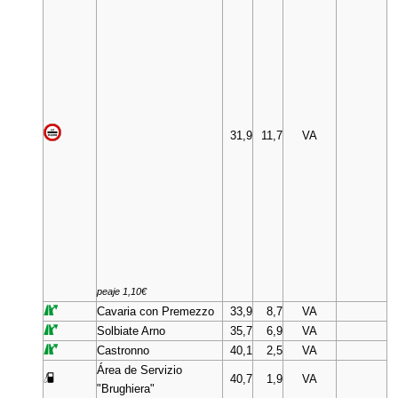
31,9
11,7
VA
peaje 1,10€
Cavaria con Premezzo
33,9
8,7
VA
Solbiate Arno
35,7
6,9
VA
Castronno
40,1
2,5
VA
Área de Servizio
40,7
1,9
VA
"Brughiera"