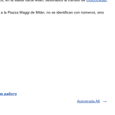
cos
,
en
la
salida
hacia
Milán
,
destinados
al
tránsito
de
motocicletas
,
a
la
Piazza
Maggi
de
Milán
,
no
se
identifican
con
números
,
sino
ю работу
Autostrada A8