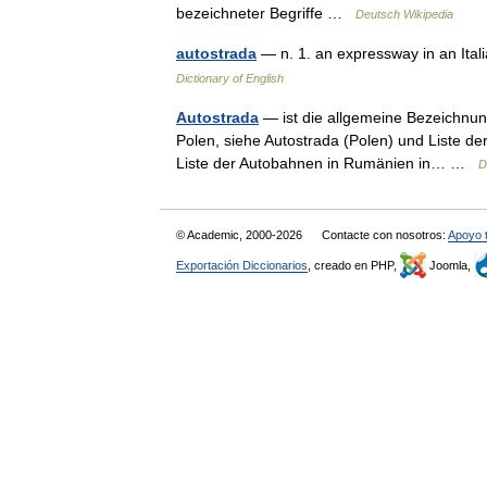
bezeichneter Begriffe …
Deutsch Wikipedia
autostrada
— n. 1. an expressway in an Ita
Dictionary of English
Autostrada
— ist die allgemeine Bezeichnung 
Polen, siehe Autostrada (Polen) und Liste d
Liste der Autobahnen in Rumänien in… …
D
© Academic, 2000-2026
Contacte con nosotros:
Apoyo 
Exportación Diccionarios
, creado en PHP,
Joomla,