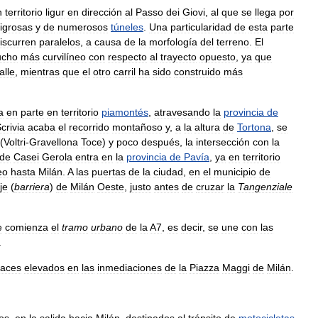
n
territorio
ligur
en
dirección
al
Passo
dei
Giovi
,
al
que
se
llega
por
ligrosas
y
de
numerosos
túneles
.
Una
particularidad
de
esta
parte
iscurren
paralelos
,
a
causa
de
la
morfología
del
terreno
.
El
cho
más
curvilíneo
con
respecto
al
trayecto
opuesto
,
ya
que
alle
,
mientras
que
el
otro
carril
ha
sido
construido
más
a
en
parte
en
territorio
piamontés
,
atravesando
la
provincia
de
crivia
acaba
el
recorrido
montañoso
y
,
a
la
altura
de
Tortona
,
se
(
Voltri
-
Gravellona
Toce
)
y
poco
después
,
la
intersección
con
la
de
Casei
Gerola
entra
en
la
provincia
de
Pavía
,
ya
en
territorio
eo
hasta
Milán
.
A
las
puertas
de
la
ciudad
,
en
el
municipio
de
je
(
barriera
)
de
Milán
Oeste
,
justo
antes
de
cruzar
la
Tangenziale
e
comienza
el
tramo
urbano
de
la
A7
,
es
decir
,
se
une
con
las
.
laces
elevados
en
las
inmediaciones
de
la
Piazza
Maggi
de
Milán
.