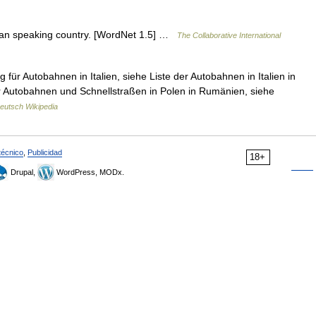
lian speaking country. [WordNet 1.5] …
The Collaborative International
für Autobahnen in Italien, siehe Liste der Autobahnen in Italien in
er Autobahnen und Schnellstraßen in Polen in Rumänien, siehe
eutsch Wikipedia
técnico
,
Publicidad
18+
Drupal,
WordPress, MODx.