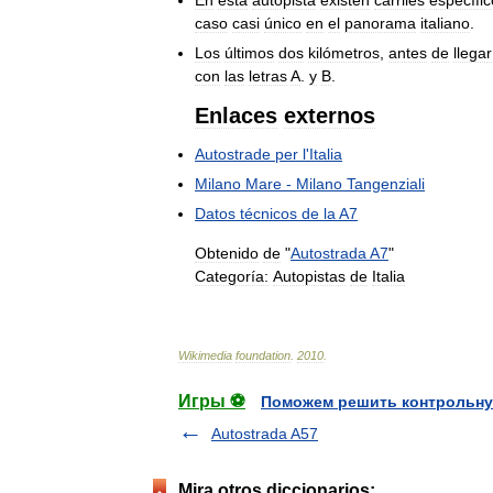
En
esta
autopista
existen
carriles
específi
caso
casi
único
en
el
panorama
italiano
.
Los
últimos
dos
kilómetros
,
antes
de
llegar
con
las
letras
A
.
y
B
.
Enlaces
externos
Autostrade
per
l
'
Italia
Milano
Mare
-
Milano
Tangenziali
Datos
técnicos
de
la
A7
Obtenido
de
"
Autostrada
A7
"
Categoría:
Autopistas
de
Italia
Wikimedia
foundation
.
2010
.
Игры ⚽
Поможем решить контрольну
Autostrada A57
Mira otros diccionarios: