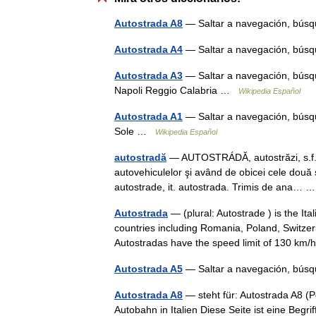
Autostrada A8
— Saltar a navegación, bús
Autostrada A4
— Saltar a navegación, bú
Autostrada A3
— Saltar a navegación, búsqu
Napoli Reggio Calabria …
Wikipedia Español
Autostrada A1
— Saltar a navegación, búsqu
Sole …
Wikipedia Español
autostradă
— AUTOSTRÁDĂ, autostrăzi, s.f. Ş
autovehiculelor şi având de obicei cele două sen
autostrade, it. autostrada. Trimis de ana…
Autostrada
— (plural: Autostrade ) is the It
countries including Romania, Poland, Switzerl
Autostradas have the speed limit of 130 k
Autostrada A5
— Saltar a navegación, búsq
Autostrada A8
— steht für: Autostrada A8 (P
Autobahn in Italien Diese Seite ist eine Beg