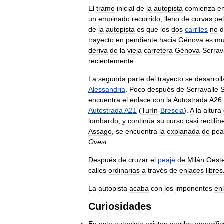
El
tramo
inicial
de
la
autopista
comienza
e
un
empinado
recorrido
,
lleno
de
curvas
pe
de
la
autopista
es
que
los
dos
carriles
no
d
trayecto
en
pendiente
hacia
Génova
es
mu
deriva
de
la
vieja
carretera
Génova
-
Serrav
recientemente
.
La
segunda
parte
del
trayecto
se
desarroll
Alessandria
.
Poco
después
de
Serravalle
S
encuentra
el
enlace
con
la
Autostrada
A26
Autostrada
A21
(
Turín
-
Brescia
).
A
la
altura
lombardo
,
y
continúa
su
curso
casi
rectilín
Assago
,
se
encuentra
la
explanada
de
pea
Ovest
.
Después
de
cruzar
el
peaje
de
Milán
Oest
calles
ordinarias
a
través
de
enlaces
libres
La
autopista
acaba
con
los
imponentes
en
Curiosidades