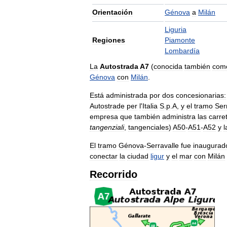
Orientación
Génova
a
Milán
Liguria
Regiones
Piamonte
Lombardía
La
Autostrada
A7
(
conocida
también
com
Génova
con
Milán
.
Está
administrada
por
dos
concesionarias:
Autostrade
per
l
'
Italia
S
.
p
.
A
,
y
el
tramo
Ser
empresa
que
también
administra
las
carre
tangenziali
,
tangenciales
)
A50
-
A51
-
A52
y
l
El
tramo
Génova
-
Serravalle
fue
inaugurad
conectar
la
ciudad
ligur
y
el
mar
con
Milán
Recorrido