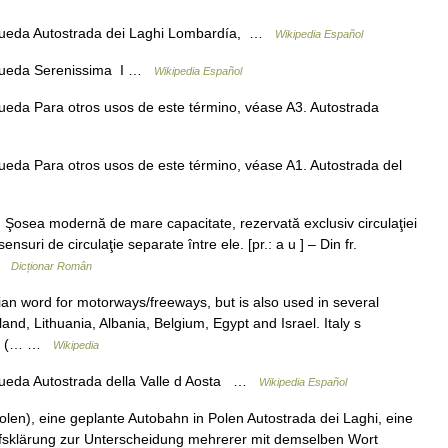
queda Autostrada dei Laghi Lombardía, …
Wikipedia Español
squeda Serenissima I …
Wikipedia Español
eda Para otros usos de este término, véase A3. Autostrada
eda Para otros usos de este término, véase A1. Autostrada del
osea modernă de mare capacitate, rezervată exclusiv circulaţiei
suri de circulaţie separate între ele. [pr.: a u ] – Din fr.
 …
Dicționar Român
alian word for motorways/freeways, but is also used in several
and, Lithuania, Albania, Belgium, Egypt and Israel. Italy s
m/h (… …
Wikipedia
ueda Autostrada della Valle d Aosta …
Wikipedia Español
olen), eine geplante Autobahn in Polen Autostrada dei Laghi, eine
riffsklärung zur Unterscheidung mehrerer mit demselben Wort