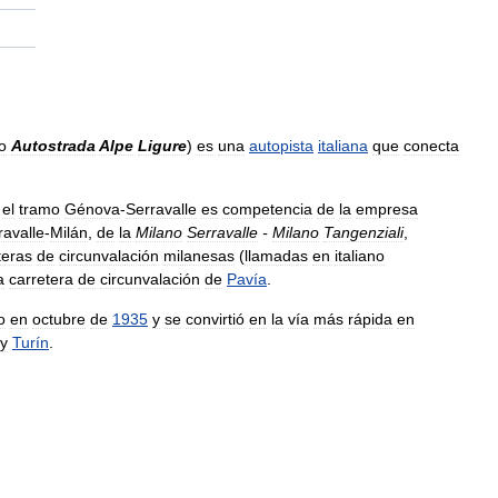
o
Autostrada
Alpe
Ligure
)
es
una
autopista
italiana
que
conecta
el
tramo
Génova
-
Serravalle
es
competencia
de
la
empresa
ravalle
-
Milán
,
de
la
Milano
Serravalle
-
Milano
Tangenziali
,
teras
de
circunvalación
milanesas
(
llamadas
en
italiano
a
carretera
de
circunvalación
de
Pavía
.
o
en
octubre
de
1935
y
se
convirtió
en
la
vía
más
rápida
en
y
Turín
.