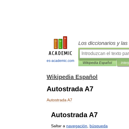
Los diccionarios y la
es-academic.com
Wikipedia Español
inter
Wikipedia Español
Autostrada A7
Autostrada
A7
Autostrada
A7
Saltar
a
navegación
,
búsqueda