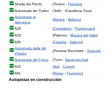
Strada dei Parchi
(Torano -
Pescara
)
Autostrada dei Trafori
(Voltri - Gravellona Toce)
Autostrada di
(
Mestre
-
Belluno
)
Alemagna
A28
(
Conegliano
-
Portogruaro
)
A29
(Palermo -
Mazara del Vallo
)
A30
(
Caserta
-
Salerno
)
Autostrada della Val
(Piovene Rocchette -
Vicenza
)
d'Astico
Autostrada del Frejus
(Turín -
Bardonecchia
)
A33
(
Asti
-
Cuneo
)
A91
(
Roma
-
Fiumicino
)
Autopistas en construcción