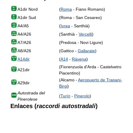
A1dir Nord
(
Roma
- Fiano Romano)
A1dir Sud
(Roma - San Cesareo)
A4/A5
(
Ivrea
- Santhià)
A4/A26
(Santhià -
Vercelli
)
A7/A26
(Predosa - Novi Ligure)
A8/A26
(Gattico -
Gallarate
)
A14dir
(
A14
-
Rávena
)
(Fiorenzuola d'Arda - Castelvetro
A21dir
Piacentino)
(Alcamo -
Aeropuerto de Trapani-
A29dir
Birgi
)
Autostrada del
(
Turín
-
Pinerolo
)
Pinerolese
Enlaces (
raccordi autostradali
)