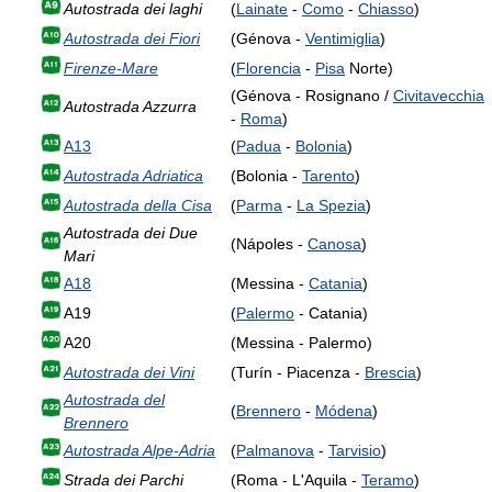
Autostrada dei laghi
(
Lainate
-
Como
-
Chiasso
)
Autostrada dei Fiori
(Génova -
Ventimiglia
)
Firenze-Mare
(
Florencia
-
Pisa
Norte)
(Génova - Rosignano /
Civitavecchia
Autostrada Azzurra
-
Roma
)
A13
(
Padua
-
Bolonia
)
Autostrada Adriatica
(Bolonia -
Tarento
)
Autostrada della Cisa
(
Parma
-
La Spezia
)
Autostrada dei Due
(Nápoles -
Canosa
)
Mari
A18
(Messina -
Catania
)
A19
(
Palermo
- Catania)
A20
(Messina - Palermo)
Autostrada dei Vini
(Turín - Piacenza -
Brescia
)
Autostrada del
(
Brennero
-
Módena
)
Brennero
Autostrada Alpe-Adria
(
Palmanova
-
Tarvisio
)
Strada dei Parchi
(Roma - L'Aquila -
Teramo
)