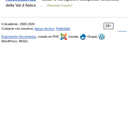
della Val d Astico …
Wikipedia Español
© Academic, 2000-2026
18+
Contacte con nosotros:
Apoyo técnico
,
Publicidad
Exportación Diccionarios
, creado en PHP,
Joomla,
Drupal,
WordPress, MODx.