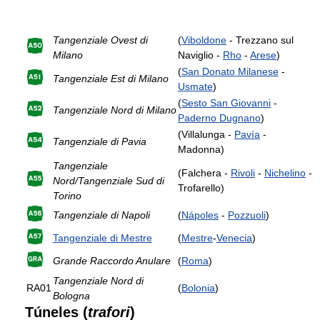
Tangenziale Ovest di
(
Viboldone
- Trezzano sul
Milano
Naviglio -
Rho
-
Arese
)
(
San Donato Milanese
-
Tangenziale Est di Milano
Usmate
)
(
Sesto San Giovanni
-
Tangenziale Nord di Milano
Paderno Dugnano
)
(Villalunga -
Pavía
-
Tangenziale di Pavia
Madonna)
Tangenziale
(Falchera -
Rivoli
-
Nichelino
-
Nord/Tangenziale Sud di
Trofarello)
Torino
Tangenziale di Napoli
(
Nápoles
-
Pozzuoli
)
Tangenziale di Mestre
(
Mestre
-
Venecia
)
Grande Raccordo Anulare
(
Roma
)
Tangenziale Nord di
RA01
(
Bolonia
)
Bologna
Túneles (
trafori
)