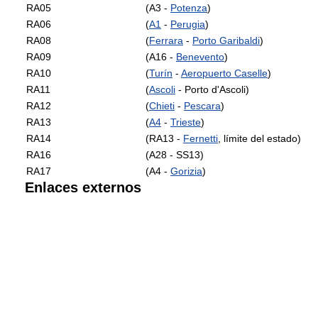
RA05
(A3 -
Potenza
)
RA06
(
A1
-
Perugia
)
RA08
(
Ferrara
-
Porto Garibaldi
)
RA09
(A16 -
Benevento
)
RA10
(
Turín
-
Aeropuerto Caselle
)
RA11
(
Ascoli
- Porto d'Ascoli)
RA12
(
Chieti
-
Pescara
)
RA13
(
A4
-
Trieste
)
RA14
(RA13 -
Fernetti
, límite del estado)
RA16
(A28 - SS13)
RA17
(A4 -
Gorizia
)
Enlaces externos