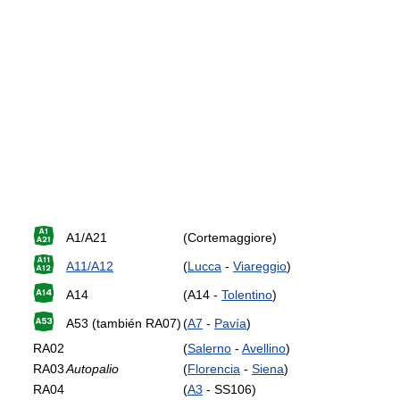
A1/A21
(Cortemaggiore)
A11/A12
(
Lucca
-
Viareggio
)
A14
(A14 -
Tolentino
)
A53 (también RA07)
(
A7
-
Pavía
)
RA02
(
Salerno
-
Avellino
)
RA03
Autopalio
(
Florencia
-
Siena
)
RA04
(
A3
- SS106)