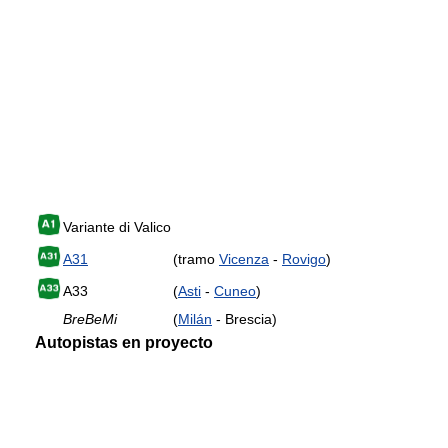
Variante di Valico
A31
(tramo
Vicenza
-
Rovigo
)
A33
(
Asti
-
Cuneo
)
BreBeMi
(
Milán
- Brescia)
Autopistas en proyecto