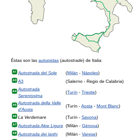
Éstas son las
autopistas
(
autostrade
) de Italia:
Autostrada del Sole
(
Milán
-
Nápoles
)
A3
(Salerno - Regio de Calabria)
Autostrada
(
Turín
-
Trieste
)
Serenissima
Autostrada della Valle
(Turín -
Aosta
-
Mont Blanc
)
d'Aosta
La Verdemare
(Turín -
Savona
)
Autostrada Alpe Ligure
(Milán -
Génova
)
Autostrada dei laghi
(Milán -
Varese
)