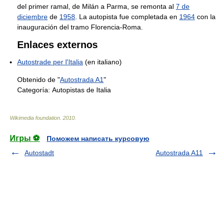
del primer ramal, de Milán a Parma, se remonta al
7 de
diciembre
de
1958
. La autopista fue completada en
1964
con la
inauguración del tramo Florencia-Roma.
Enlaces externos
Autostrade per l'Italia
(en italiano)
Obtenido de "
Autostrada A1
"
Categoría:
Autopistas de Italia
Wikimedia foundation
.
2010
.
Игры ⚽
Поможем написать курсовую
Autostadt
Autostrada A11