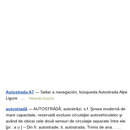
Autostrada A7
— Saltar a navegación, búsqueda Autostrada Alpe
Ligure …
Wikipedia Español
autostradă
— AUTOSTRÁDĂ, autostrăzi, s.f. Şosea modernă de
mare capacitate, rezervată exclusiv circulaţiei autovehiculelor şi
având de obicei cele două sensuri de circulaţie separate între ele.
[pr.: a u ] – Din fr. autostrade, it. autostrada. Trimis de ana… …