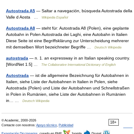
Autostrada A5
— Saltar a navegación, búsqueda Autostrada della
Valle d Aosta …
Wikipedia Español
Autostrada A8
— steht für: Autostrada A8 (Polen), eine geplante
Autobahn in Polen Autostrada dei Laghi, eine Autobahn in Italien
Diese Seite ist eine Begriffsklärung zur Unterscheidung mehrerer
mit demselben Wort bezeichneter Begriffe …
Deutsch Wikipedia
autostrada
— n. 1. an expressway in an Italian speaking country.
[WordNet 1.5] …
The Collaborative International Dictionary of English
Autostrada
— ist die allgemeine Bezeichnung für Autobahnen in
Italien, siehe Liste der Autobahnen in Italien in Polen, siehe
Autostrada (Polen) und Liste der Autobahnen und Schnellstraßen
in Polen in Rumänien, siehe Liste der Autobahnen in Rumänien
in… …
Deutsch Wikipedia
© Academic, 2000-2026
18+
Contacte con nosotros:
Apoyo técnico
,
Publicidad
Exportación Diccionarios
, creado en PHP,
Joomla,
Drupal,