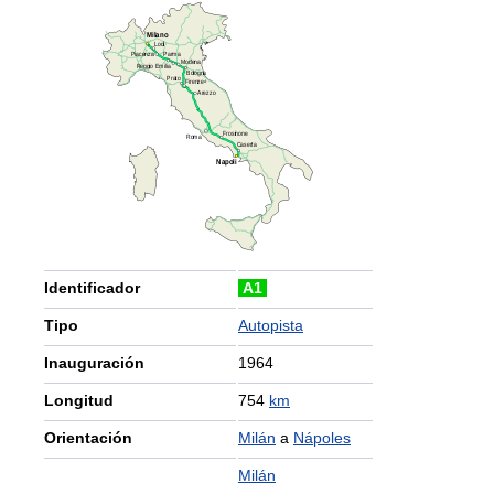
Identificador
A1
Tipo
Autopista
Inauguración
1964
Longitud
754
km
Orientación
Milán
a
Nápoles
Milán