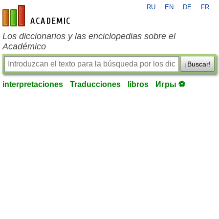
RU
EN
DE
FR
es-academic.com
Los diccionarios y las enciclopedias sobre el
Académico
¡Buscar!
interpretaciones
Traducciones
libros
Игры ⚽