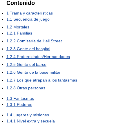
Contenido
1
Trama y características
1.1
Secuencia de juego
1.2
Mortales
1.2.1
Familias
1.2.2
Comisaría de Hell Street
1.2.3
Gente del hospital
1.2.4
Fraternidades/Hermandades
1.2.5
Gente del barco
1.2.6
Gente de la base militar
1.2.7
Los que atrapan a los fantasmas
1.2.8
Otras personas
1.3
Fantasmas
1.3.1
Poderes
1.4
Lugares y misiones
1.4.1
Nivel extra y secuela