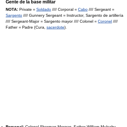
Gente de la base militar
NOTA:
Private =
Soldado
//// Corporal =
Cabo
//// Sergeant =
Sargento
//// Gunnery Sergeant = Instructor, Sargento de artillería
//// Sergeant-Major = Sargento mayor //// Colonel =
Coronel
////
Father = Padre (Cura,
sacerdote
).
Personal:
Colonel Sherman Morgan, Father William Mulcahy.