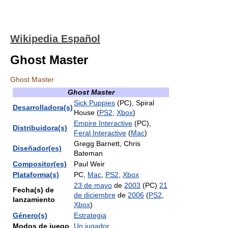
Wikipedia Español
Ghost Master
Ghost Master
Ghost Master
Sick Puppies
(PC), Spiral
Desarrolladora(s)
House (
PS2
,
Xbox
)
Empire Interactive
(PC),
Distribuidora(s)
Feral Interactive
(
Mac
)
Gregg Barnett, Chris
Diseñador(es)
Bateman
Compositor(es)
Paul Weir
Plataforma(s)
PC,
Mac
,
PS2
,
Xbox
23 de mayo
de
2003
(PC)
21
Fecha(s) de
de diciembre
de
2006
(
PS2
,
lanzamiento
Xbox
)
Género(s)
Estrategia
Modos de juego
Un jugador