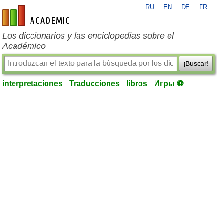
RU
EN
DE
FR
es-academic.com
Los diccionarios y las enciclopedias sobre el
Académico
¡Buscar!
interpretaciones
Traducciones
libros
Игры ⚽