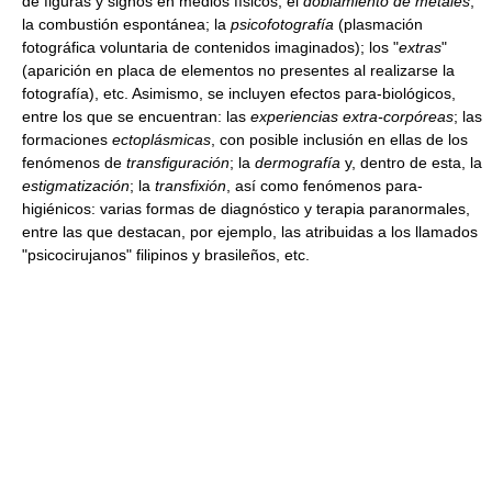
de figuras y signos en medios físicos; el
doblamiento de metales
;
la combustión espontánea; la
psicofotografía
(plasmación
fotográfica voluntaria de contenidos imaginados); los "
extras
"
(aparición en placa de elementos no presentes al realizarse la
fotografía), etc. Asimismo, se incluyen efectos para-biológicos,
entre los que se encuentran: las
experiencias extra-corpóreas
; las
formaciones
ectoplásmicas
, con posible inclusión en ellas de los
fenómenos de
transfiguración
; la
dermografía
y, dentro de esta, la
estigmatización
; la
transfixión
, así como fenómenos para-
higiénicos: varias formas de diagnóstico y terapia paranormales,
entre las que destacan, por ejemplo, las atribuidas a los llamados
"psicocirujanos" filipinos y brasileños, etc.