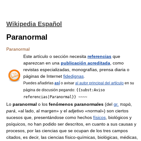
Wikipedia Español
Paranormal
Paranormal
Este artículo o sección necesita
referencias
que
aparezcan en una
publicación acreditada
, como
revistas especializadas, monografías, prensa diaria o
páginas de Internet
fidedignas
.
Puedes añadirlas
así
o avisar
al autor principal del artículo
en su
página de discusión pegando:
{{subst:Aviso
referencias|Paranormal}} ~~~~
Lο
paranormal
o los
fenómenos paranormales
(del
gr.
παρά,
pará
, «al lado, al margen» y el adjetivo «normal») son ciertos
sucesos que, presentándose como hechos
físicos
, biológicos y
psíquicos, no han podido ser descritos, en cuanto a sus causas y
procesos, por las ciencias que se ocupan de los tres campos
citados, es decir, las ciencias físico-químicas, biológicas, médicas,