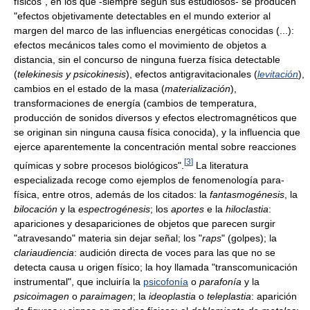
físicos", en los que -siempre según sus estudiosos- se producen
"efectos objetivamente detectables en el mundo exterior al
margen del marco de las influencias energéticas conocidas (...):
efectos mecánicos tales como el movimiento de objetos a
distancia, sin el concurso de ninguna fuerza física detectable
(
telekinesis y psicokinesis
), efectos antigravitacionales (
levitación
),
cambios en el estado de la masa (
materialización
),
transformaciones de energía (cambios de temperatura,
producción de sonidos diversos y efectos electromagnéticos que
se originan sin ninguna causa física conocida), y la influencia que
ejerce aparentemente la concentración mental sobre reacciones
[
3
]
químicas y sobre procesos biológicos".
La literatura
especializada recoge como ejemplos de fenomenología para-
física, entre otros, además de los citados: la
fantasmogénesis
, la
bilocación
y la
espectrogénesis
; los
aportes
e la
hiloclastia
:
apariciones y desapariciones de objetos que parecen surgir
"atravesando" materia sin dejar señal; los "
raps
" (golpes); la
clariaudiencia
: audición directa de voces para las que no se
detecta causa u origen físico; la hoy llamada "transcomunicación
instrumental", que incluiría la
psicofonía
o
parafonía
y la
psicoimagen
o
paraimagen
; la
ideoplastia
o
teleplastia
: aparición