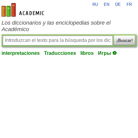
RU
EN
DE
FR
es-academic.com
Los diccionarios y las enciclopedias sobre el
Académico
¡Buscar!
interpretaciones
Traducciones
libros
Игры ⚽