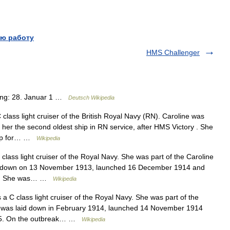
ю работу
HMS Challenger
ung: 28. Januar 1 …
Deutsch Wikipedia
lass light cruiser of the British Royal Navy (RN). Caroline was
er the second oldest ship in RN service, after HMS Victory . She
ship for… …
Wikipedia
ss light cruiser of the Royal Navy. She was part of the Caroline
aid down on 13 November 1913, launched 16 December 1914 and
915. She was… …
Wikipedia
C class light cruiser of the Royal Navy. She was part of the
he was laid down in February 1914, launched 14 November 1914
915. On the outbreak… …
Wikipedia