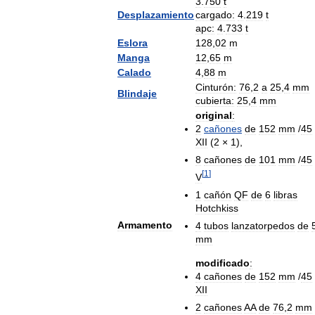
3
.
750
t
Desplazamiento
cargado:
4
.
219
t
apc:
4
.
733
t
Eslora
128
,
02
m
Manga
12
,
65
m
Calado
4
,
88
m
Cinturón:
76
,
2
a
25
,
4
mm
Blindaje
cubierta:
25
,
4
mm
original
:
2
cañones
de
152
mm
/
45
XII
(
2
×
1
),
8
cañones
de
101
mm
/
45
[
1
]
V
1
cañón
QF
de
6
libras
Hotchkiss
Armamento
4
tubos
lanzatorpedos
de
mm
modificado
:
4
cañones
de
152
mm
/
45
XII
2
cañones
AA
de
76
,
2
mm