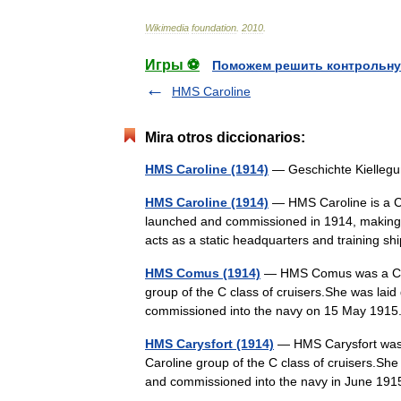
Wikimedia
foundation
.
2010
.
Игры ⚽
Поможем решить контрольну
HMS Caroline
Mira otros diccionarios:
HMS Caroline (1914)
— Geschichte Kielleg
HMS Caroline (1914)
— HMS Caroline is a C c
launched and commissioned in 1914, making h
acts as a static headquarters and training 
HMS Comus (1914)
— HMS Comus was a C cla
group of the C class of cruisers.She was l
commissioned into the navy on 15 May 1
HMS Carysfort (1914)
— HMS Carysfort was a 
Caroline group of the C class of cruisers.S
and commissioned into the navy in June 1