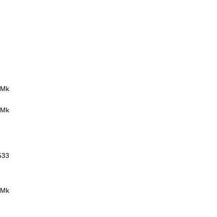
Mk
Mk
533
Mk