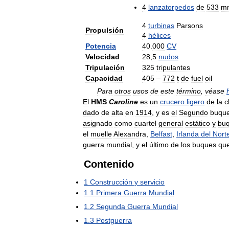
4
lanzatorpedos
de
533
m
4
turbinas
Parsons
Propulsión
4
hélices
Potencia
40
.
000
CV
Velocidad
28
,
5
nudos
Tripulación
325
tripulantes
Capacidad
405
–
772
t
de
fuel
oil
Para
otros
usos
de
este
término
,
véase
El
HMS
Caroline
es
un
crucero
ligero
de
la
c
dado
de
alta
en
1914
,
y
es
el
Segundo
buqu
asignado
como
cuartel
general
estático
y
bu
el
muelle
Alexandra
,
Belfast
,
Irlanda
del
Nort
guerra
mundial
,
y
el
último
de
los
buques
qu
Contenido
1
Construcción
y
servicio
1
.
1
Primera
Guerra
Mundial
1
.
2
Segunda
Guerra
Mundial
1
.
3
Postguerra