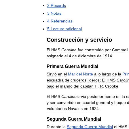
2
Records
3
Notas
4
Referencias
5
Lectura
adicional
Construcción
y
servicio
El
HMS
Caroline
fue
construido
por
Cammell
asignado
el
4
de
diciembre
de
1914
.
Primera
Guerra
Mundial
Sirvió
en
el
Mar
del
Norte
a
lo
largo
de
la
Pri
escuadra
de
cruceros
ligeros
;
El
HMS
Caroli
bajo
el
mando
del
capitán
H
.
R
.
Crooke
.
El
HMS
Caroline
sirvió
posteriormente
en
la
e
y
ser
convertido
en
cuartel
general
y
buque
Voluntarios
Navales
en
1924
.
Segunda
Guerra
Mundial
Durante
la
Segunda
Guerra
Mundial
el
HMS