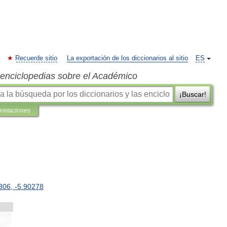
Recuerde sitio
La exportación de los diccionarios al sitio
ES
s enciclopedias sobre el Académico
¡Buscar!
pretaciones
306
,
-
5
.
90278