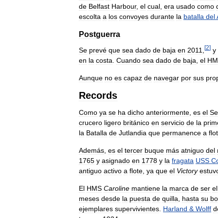
de
Belfast
Harbour
,
el
cual
,
era
usado
como
escolta
a
los
convoyes
durante
la
batalla
del
Postguerra
[
2
]
Se
prevé
que
sea
dado
de
baja
en
2011
,
y
en
la
costa
.
Cuando
sea
dado
de
baja
,
el
HM
Aunque
no
es
capaz
de
navegar
por
sus
pro
Records
Como
ya
se
ha
dicho
anteriormente
,
es
el
Se
crucero
ligero
británico
en
servicio
de
la
prim
la
Batalla
de
Jutlandia
que
permanence
a
flo
Además
,
es
el
tercer
buque
más
atniguo
del
1765
y
asignado
en
1778
y
la
fragata
USS
Co
antiguo
activo
a
flote
,
ya
que
el
Victory
estuv
El
HMS
Caroline
mantiene
la
marca
de
ser
el
meses
desde
la
puesta
de
quilla
,
hasta
su
bo
ejemplares
supervivientes
.
Harland
&
Wolff
d