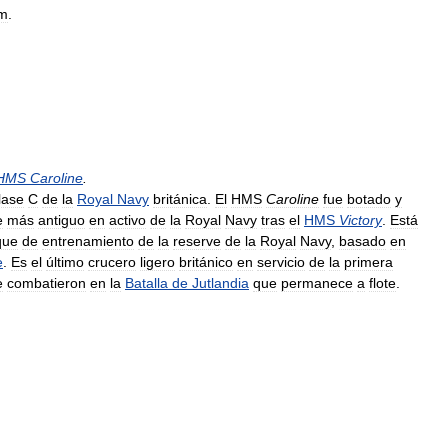
m
.
HMS
Caroline
.
lase
C
de
la
Royal
Navy
británica
.
El
HMS
Caroline
fue
botado
y
e
más
antiguo
en
activo
de
la
Royal
Navy
tras
el
HMS
Victory
.
Está
que
de
entrenamiento
de
la
reserve
de
la
Royal
Navy
,
basado
en
e
.
Es
el
último
crucero
ligero
británico
en
servicio
de
la
primera
e
combatieron
en
la
Batalla
de
Jutlandia
que
permanece
a
flote
.