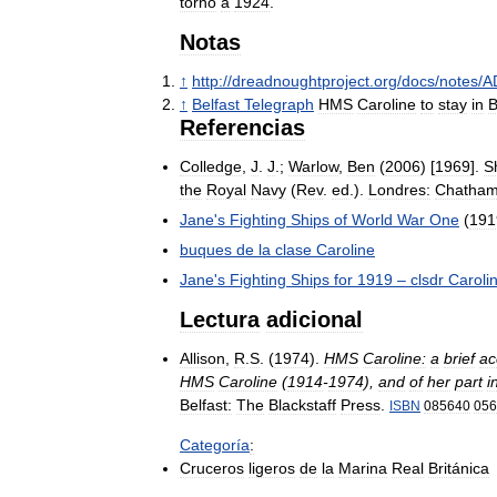
torno
a
1924
.
Notas
↑
http:
//
dreadnoughtproject
.
org
/
docs
/
notes
/
A
↑
Belfast
Telegraph
HMS
Caroline
to
stay
in
B
Referencias
Colledge
,
J
.
J
.;
Warlow
,
Ben
(
2006
) [
1969
].
S
the
Royal
Navy
(
Rev
.
ed
.).
Londres:
Chatha
Jane
'
s
Fighting
Ships
of
World
War
One
(
191
buques
de
la
clase
Caroline
Jane
'
s
Fighting
Ships
for
1919
–
clsdr
Caroli
Lectura
adicional
Allison
,
R
.
S
. (
1974
).
HMS
Caroline:
a
brief
ac
HMS
Caroline
(
1914
-
1974
),
and
of
her
part
i
Belfast:
The
Blackstaff
Press
.
ISBN
085640
056
Categoría
:
Cruceros
ligeros
de
la
Marina
Real
Británica