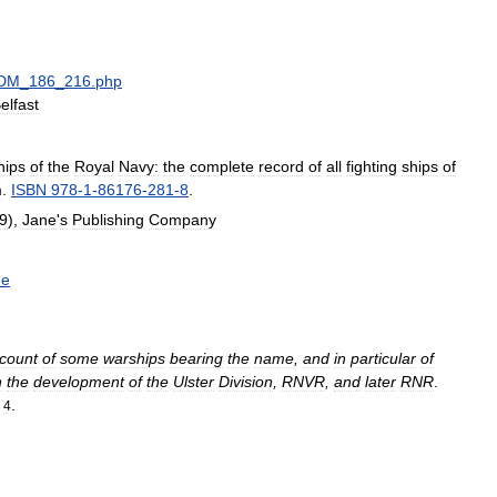
DM
_
186
_
216
.
php
elfast
hips
of
the
Royal
Navy:
the
complete
record
of
all
fighting
ships
of
m
.
ISBN
978
-
1
-
86176
-
281
-
8
.
9
),
Jane
'
s
Publishing
Company
ne
count
of
some
warships
bearing
the
name
,
and
in
particular
of
n
the
development
of
the
Ulster
Division
,
RNVR
,
and
later
RNR
.
.
4