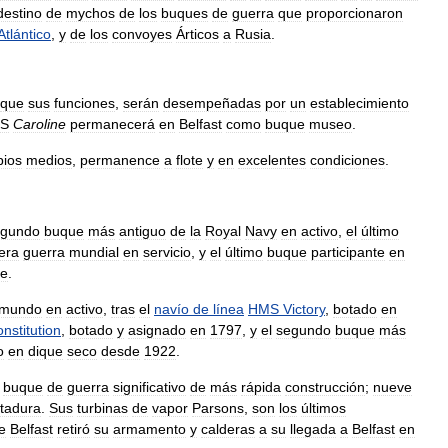
destino
de
mychos
de
los
buques
de
guerra
que
proporcionaron
Atlántico
,
y
de
los
convoyes
Árticos
a
Rusia
.
que
sus
funciones
,
serán
desempeñadas
por
un
establecimiento
S
Caroline
permanecerá
en
Belfast
como
buque
museo
.
pios
medios
,
permanence
a
flote
y
en
excelentes
condiciones
.
gundo
buque
más
antiguo
de
la
Royal
Navy
en
activo
,
el
último
era
guerra
mundial
en
servicio
,
y
el
último
buque
participante
en
te
.
mundo
en
activo
,
tras
el
navío
de
línea
HMS
Victory
,
botado
en
nstitution
,
botado
y
asignado
en
1797
,
y
el
segundo
buque
más
o
en
dique
seco
desde
1922
.
buque
de
guerra
significativo
de
más
rápida
construcción
;
nueve
tadura
.
Sus
turbinas
de
vapor
Parsons
,
son
los
últimos
e
Belfast
retiró
su
armamento
y
calderas
a
su
llegada
a
Belfast
en