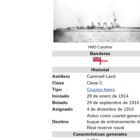
HMS
Caroline
Banderas
Historial
Astillero
Cammell
Laird
Clase
Clase
C
Tipo
Crucero
ligero
Iniciado
28
de
enero
de
1914
Botado
29
de
septiembre
de
1914
Asignado
4
de
diciembre
de
1914
Activo
como
cuartel
genera
Destino
buque
de
entrenamiento
d
Real
reserve
naval
Características
generales