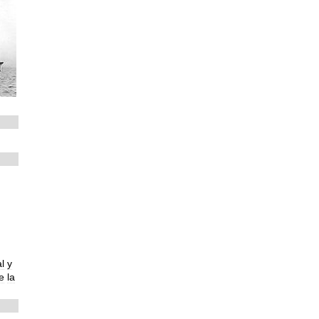
l
y
e
la