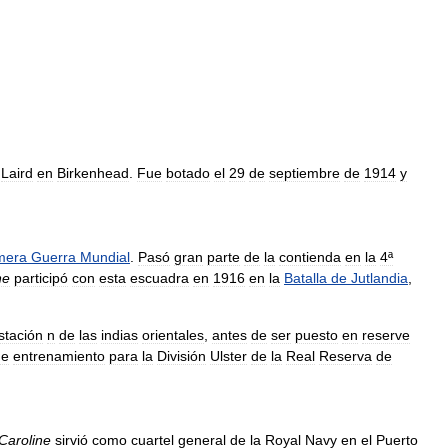
Laird
en
Birkenhead
.
Fue
botado
el
29
de
septiembre
de
1914
y
mera
Guerra
Mundial
.
Pasó
gran
parte
de
la
contienda
en
la
4ª
ne
participó
con
esta
escuadra
en
1916
en
la
Batalla
de
Jutlandia
,
stación
n
de
las
indias
orientales
,
antes
de
ser
puesto
en
reserve
de
entrenamiento
para
la
División
Ulster
de
la
Real
Reserva
de
Caroline
sirvió
como
cuartel
general
de
la
Royal
Navy
en
el
Puerto