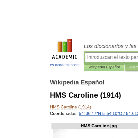
Los diccionarios y la
es-academic.com
Wikipedia Español
inter
Wikipedia Español
HMS Caroline (1914)
HMS
Caroline
(
1914
)
Coordenadas:
54
°
36
′
47
″
N
5
°
54
′
10
″
O
/
54
.
61
HMS
Caroline
.
jpg