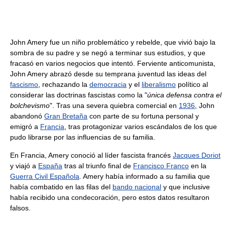
John Amery fue un niño problemático y rebelde, que vivió bajo la
sombra de su padre y se negó a terminar sus estudios, y que
fracasó en varios negocios que intentó. Ferviente anticomunista,
John Amery abrazó desde su temprana juventud las ideas del
fascismo
, rechazando la
democracia
y el
liberalismo
político al
considerar las doctrinas fascistas como la "
única defensa contra el
bolchevismo
". Tras una severa quiebra comercial en
1936
, John
abandonó
Gran Bretaña
con parte de su fortuna personal y
emigró a
Francia
, tras protagonizar varios escándalos de los que
pudo librarse por las influencias de su familia.
En Francia, Amery conoció al líder fascista francés
Jacques Doriot
y viajó a
España
tras al triunfo final de
Francisco Franco
en la
Guerra Civil Española
. Amery había informado a su familia que
había combatido en las filas del
bando nacional
y que inclusive
había recibido una condecoración, pero estos datos resultaron
falsos.