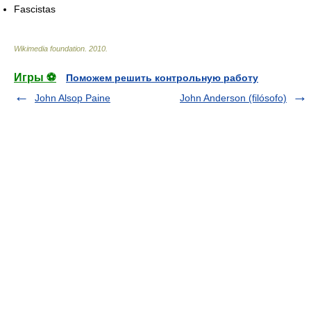
Fascistas
Wikimedia foundation
.
2010
.
Игры ⚽
Поможем решить контрольную работу
John Alsop Paine
John Anderson (filósofo)