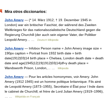
Mira otros diccionarios:
John Amery
— (* 14. März 1912; † 19. Dezember 1945 in
London) war ein britischer Faschist, der während des Zweiten
Weltkrieges für das nationalsozialistische Deutschland gegen die
Regierung Churchill (der auch sein eigener Vater, der Politiker
Leopold Amery… …
Deutsch Wikipedia
John Amery
— Infobox Person name = John Amery image size =
190px caption = Portrait from 1932 birth date = birth
date|1912|03|14 birth place = Chelsea, London death date = death
date and age|1945|12|19|1912|03|14|df=y death place =
Wandsworth Prison, London,… …
Wikipedia
John Amery
— Pour les articles homonymes, voir Amery. John
Amery (1912 1945) est un homme politique britannique. Fils ainé
de Leopold Amery (1873–1955), Secrétaire d État pour l Inde dans
le cabinet de Churchill, et frère de Lord Julian Amery (1919–1996),
… …
Wikipédia en Français