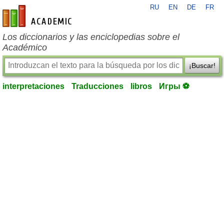
RU
EN
DE
FR
es-academic.com
Los diccionarios y las enciclopedias sobre el
Académico
¡Buscar!
interpretaciones
Traducciones
libros
Игры ⚽