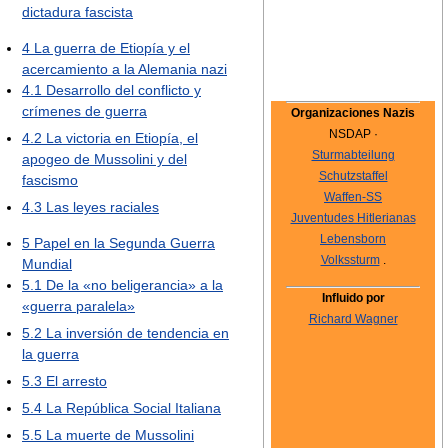
dictadura fascista
4
La guerra de Etiopía y el
acercamiento a la Alemania nazi
4.1
Desarrollo del conflicto y
crímenes de guerra
Organizaciones Nazis
NSDAP ·
4.2
La victoria en Etiopía, el
Sturmabteilung
apogeo de Mussolini y del
Schutzstaffel
fascismo
Waffen-SS
4.3
Las leyes raciales
Juventudes Hitlerianas
Lebensborn
5
Papel en la Segunda Guerra
Volkssturm
.
Mundial
5.1
De la «no beligerancia» a la
Influido por
«guerra paralela»
Richard Wagner
5.2
La inversión de tendencia en
la guerra
5.3
El arresto
5.4
La República Social Italiana
5.5
La muerte de Mussolini