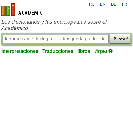
RU
EN
DE
FR
es-academic.com
Los diccionarios y las enciclopedias sobre el
Académico
¡Buscar!
interpretaciones
Traducciones
libros
Игры ⚽