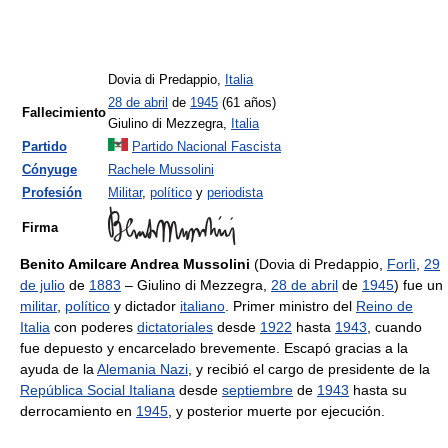
Dovia di Predappio,
Italia
28 de abril
de
1945
(61 años)
Fallecimiento
Giulino di Mezzegra,
Italia
Partido
Partido Nacional Fascista
Cónyuge
Rachele Mussolini
Profesión
Militar
,
político
y
periodista
Firma
Benito Amilcare Andrea Mussolini
(Dovia di Predappio,
Forlì
,
29
de julio
de
1883
– Giulino di Mezzegra,
28 de abril
de
1945
) fue un
militar
,
político
y dictador
italiano
. Primer ministro del
Reino de
Italia
con poderes
dictatoriales
desde
1922
hasta
1943
, cuando
fue depuesto y encarcelado brevemente. Escapó gracias a la
ayuda de la
Alemania Nazi
, y recibió el cargo de presidente de la
República Social Italiana
desde
septiembre
de
1943
hasta su
derrocamiento en
1945
, y posterior muerte por ejecución.