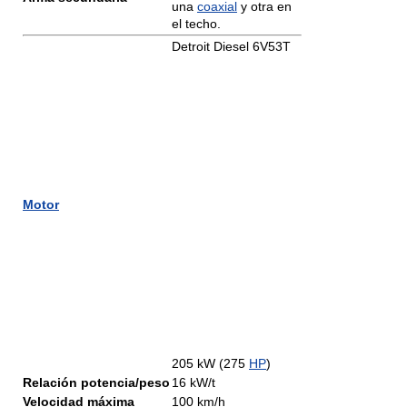
una
coaxial
y otra en
el techo.
Detroit Diesel 6V53T
Motor
205 kW (275
HP
)
Relación potencia/peso
16 kW/t
Velocidad máxima
100 km/h