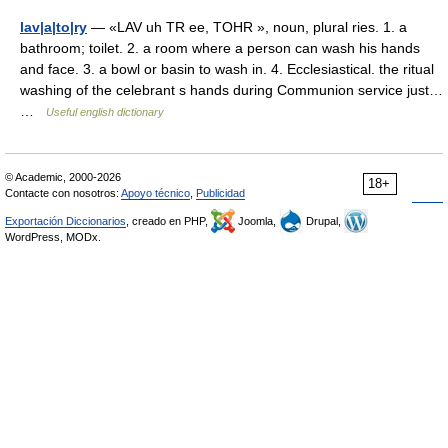
lav|a|to|ry
— «LAV uh TR ee, TOHR », noun, plural ries. 1. a
bathroom; toilet. 2. a room where a person can wash his hands
and face. 3. a bowl or basin to wash in. 4. Ecclesiastical. the ritual
washing of the celebrant s hands during Communion service just…
…
Useful english dictionary
© Academic, 2000-2026
18+
Contacte con nosotros:
Apoyo técnico
,
Publicidad
Exportación Diccionarios
, creado en PHP,
Joomla,
Drupal,
WordPress, MODx.