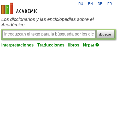
RU
EN
DE
FR
es-academic.com
Los diccionarios y las enciclopedias sobre el
Académico
¡Buscar!
interpretaciones
Traducciones
libros
Игры ⚽