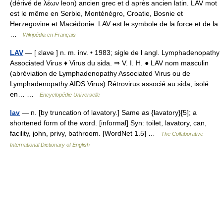
(dérivé de λέων leon) ancien grec et d après ancien latin. LAV mot
est le même en Serbie, Monténégro, Croatie, Bosnie et
Herzegovine et Macédonie. LAV est le symbole de la force et de la
…
Wikipédia en Français
LAV
— [ ɛlave ] n. m. inv. • 1983; sigle de l angl. Lymphadenopathy
Associated Virus ♦ Virus du sida. ⇒ V. I. H. ● LAV nom masculin
(abréviation de Lymphadenopathy Associated Virus ou de
Lymphadenopathy AIDS Virus) Rétrovirus associé au sida, isolé
en… …
Encyclopédie Universelle
lav
— n. [by truncation of lavatory.] Same as {lavatory}[5]; a
shortened form of the word. [informal] Syn: toilet, lavatory, can,
facility, john, privy, bathroom. [WordNet 1.5] …
The Collaborative
International Dictionary of English