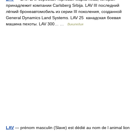
принадлежит компании Carlsberg Srbija. LAV III последний
лёгкий бронеавтомобиль из серии III поколения, созданной
General Dynamics Land Systems. LAV 25 канадская боевая
машина пехоты. LAV 300… …
Википедия
LAV
— prénom masculin (Slave) est dédié au nom de l animal lion