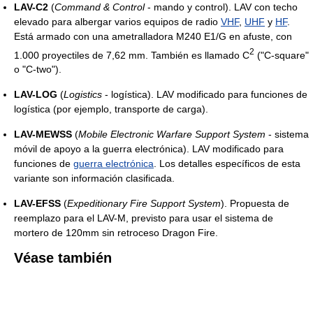
LAV-C2
(
Command & Control
- mando y control). LAV con techo
elevado para albergar varios equipos de radio
VHF
,
UHF
y
HF
.
Está armado con una ametralladora M240 E1/G en afuste, con
2
1.000 proyectiles de 7,62 mm. También es llamado C
("C-square"
o "C-two").
LAV-LOG
(
Logistics
- logística). LAV modificado para funciones de
logística (por ejemplo, transporte de carga).
LAV-MEWSS
(
Mobile Electronic Warfare Support System
- sistema
móvil de apoyo a la guerra electrónica). LAV modificado para
funciones de
guerra electrónica
. Los detalles específicos de esta
variante son información clasificada.
LAV-EFSS
(
Expeditionary Fire Support System
). Propuesta de
reemplazo para el LAV-M, previsto para usar el sistema de
mortero de 120mm sin retroceso Dragon Fire.
Véase también