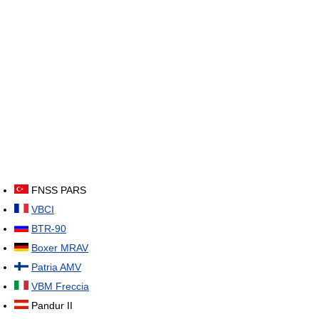
FNSS PARS
VBCI
BTR-90
Boxer MRAV
Patria AMV
VBM Freccia
Pandur II