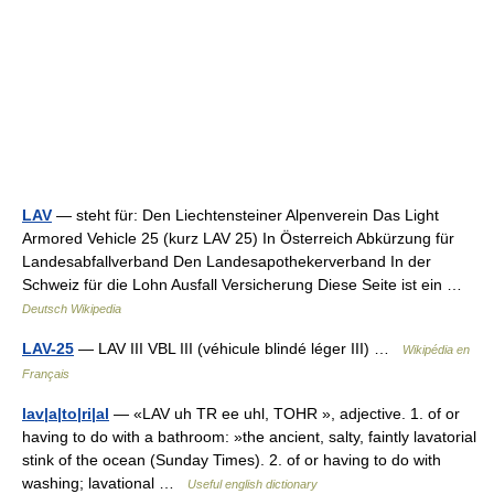
LAV
— steht für: Den Liechtensteiner Alpenverein Das Light
Armored Vehicle 25 (kurz LAV 25) In Österreich Abkürzung für
Landesabfallverband Den Landesapothekerverband In der
Schweiz für die Lohn Ausfall Versicherung Diese Seite ist ein …
Deutsch Wikipedia
LAV-25
— LAV III VBL III (véhicule blindé léger III) …
Wikipédia en
Français
lav|a|to|ri|al
— «LAV uh TR ee uhl, TOHR », adjective. 1. of or
having to do with a bathroom: »the ancient, salty, faintly lavatorial
stink of the ocean (Sunday Times). 2. of or having to do with
washing; lavational …
Useful english dictionary