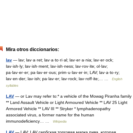
Mira otros diccionarios:
lav
— lav; lav·a·ret; lav·a·to·ri·al; lav·er·a·nia; lav·er·ock;
lav·ish·ly; lav·ish·ment; lav·ish·ness; lav·rov·ite; ol·lav;
pa·lav·er·er; pa·lav·er·ous; prim·u·lav·er·in; LAV; lav·a·to·ry;
lav·en·der; lav·ish; pa·lav·er; lav·rock; lav·roff·ite;… …
English
syllables
LAV
— or Lav may refer to:* a vehicle of the Mowag Piranha family
** Land Assault Vehicle or Light Armoured Vehicle ** LAV 25 Light
Armored Vehicle ** LAV III ** Stryker * lymphadenopathy
associated virus, a former name for the human
immunodeficiency… …
Wikipedia
LAV
— LAV: LAV сербская торговая марка пива, которая