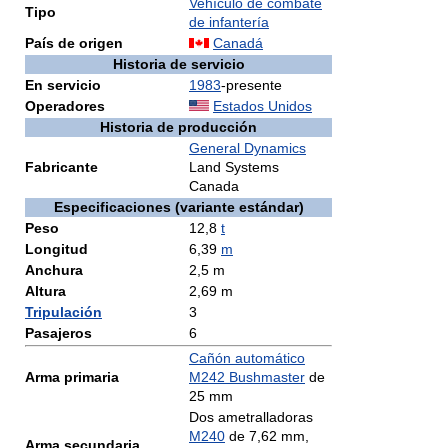
Vehículo de combate
Tipo
de infantería
País de origen
Canadá
Historia de servicio
En servicio
1983
-presente
Operadores
Estados Unidos
Historia de producción
General Dynamics
Fabricante
Land Systems
Canada
Especificaciones (variante estándar)
Peso
12,8
t
Longitud
6,39
m
Anchura
2,5 m
Altura
2,69 m
Tripulación
3
Pasajeros
6
Cañón automático
Arma primaria
M242 Bushmaster
de
25 mm
Dos ametralladoras
M240
de 7,62 mm,
Arma secundaria