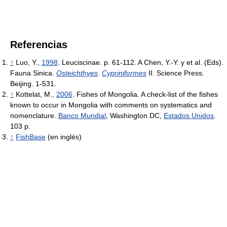
Referencias
↑
Luo, Y.,
1998
. Leuciscinae. p. 61-112. A Chen, Y.-Y. y et al. (Eds).
Fauna Sinica.
Osteichthyes
.
Cypriniformes
II. Science Press.
Beijing. 1-531.
↑
Kottelat, M.,
2006
. Fishes of Mongolia. A check-list of the fishes
known to occur in Mongolia with comments on systematics and
nomenclature.
Banco Mundial
, Washington DC,
Estados Unidos
.
103 p.
↑
FishBase
(en inglés)