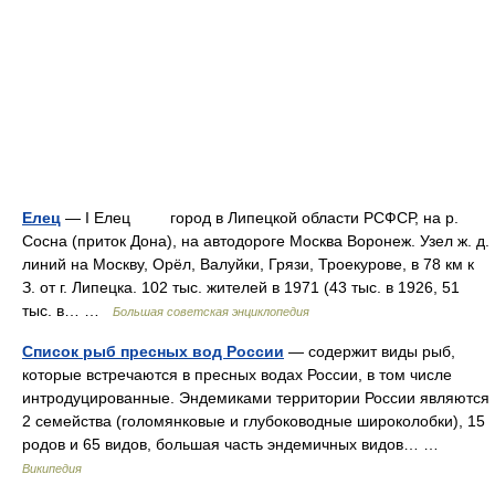
Елец
— I Елец город в Липецкой области РСФСР, на р.
Сосна (приток Дона), на автодороге Москва Воронеж. Узел ж. д.
линий на Москву, Орёл, Валуйки, Грязи, Троекурове, в 78 км к
З. от г. Липецка. 102 тыс. жителей в 1971 (43 тыс. в 1926, 51
тыс. в… …
Большая советская энциклопедия
Список рыб пресных вод России
— содержит виды рыб,
которые встречаются в пресных водах России, в том числе
интродуцированные. Эндемиками территории России являются
2 семейства (голомянковые и глубоководные широколобки), 15
родов и 65 видов, большая часть эндемичных видов… …
Википедия