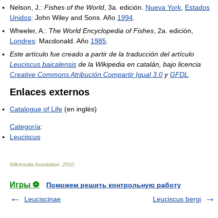
Nelson, J.:
Fishes of the World
, 3a. edición.
Nueva York
,
Estados
Unidos
: John Wiley and Sons. Año
1994
.
Wheeler, A.:
The World Encyclopedia of Fishes
, 2a. edición,
Londres
: Macdonald. Año
1985
.
Este artículo fue creado a partir de la traducción del artículo
Leuciscus baicalensis
de la Wikipedia en catalán, bajo licencia
Creative Commons Atribución Compartir Igual 3.0
y
GFDL
.
Enlaces externos
Catalogue of Life
(en inglés)
Categoría
:
Leuciscus
Wikimedia foundation
.
2010
.
Игры ⚽
Поможем решить контрольную работу
Leuciscinae
Leuciscus bergi