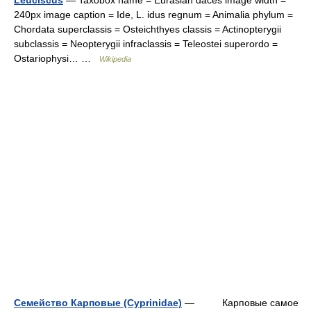
240px image caption = Ide, L. idus regnum = Animalia phylum =
Chordata superclassis = Osteichthyes classis = Actinopterygii
subclassis = Neopterygii infraclassis = Teleostei superordo =
Ostariophysi… …
Wikipedia
Семейство Карповые (Cyprinidae)
— Карповые самое