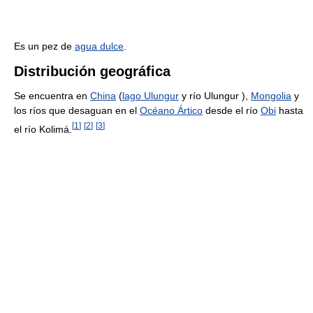
Es un pez de
agua dulce
.
Distribución geográfica
Se encuentra en
China
(
lago Ulungur
y río Ulungur ),
Mongolia
y
los ríos que desaguan en el
Océano Ártico
desde el río
Obi
hasta
[
1
]
[
2
]
[
3
]
el río Kolimá.