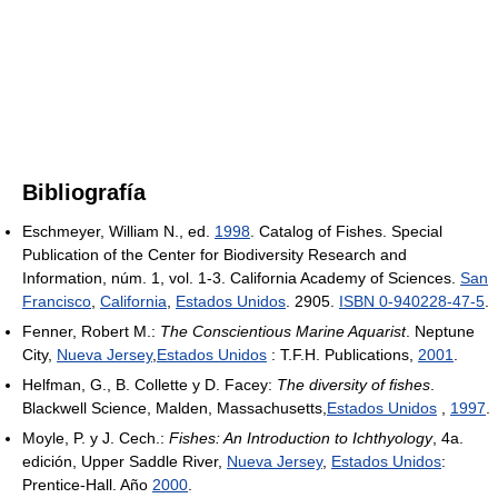
Bibliografía
Eschmeyer, William N., ed.
1998
. Catalog of Fishes. Special
Publication of the Center for Biodiversity Research and
Information, núm. 1, vol. 1-3. California Academy of Sciences.
San
Francisco
,
California
,
Estados Unidos
. 2905.
ISBN 0-940228-47-5
.
Fenner, Robert M.:
The Conscientious Marine Aquarist
. Neptune
City,
Nueva Jersey
,
Estados Unidos
: T.F.H. Publications,
2001
.
Helfman, G., B. Collette y D. Facey:
The diversity of fishes
.
Blackwell Science, Malden, Massachusetts,
Estados Unidos
,
1997
.
Moyle, P. y J. Cech.:
Fishes: An Introduction to Ichthyology
, 4a.
edición, Upper Saddle River,
Nueva Jersey
,
Estados Unidos
:
Prentice-Hall. Año
2000
.