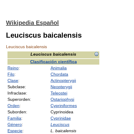
Wikipedia Español
Leuciscus baicalensis
Leuciscus baicalensis
Leuciscus baicalensis
Clasificación científica
Reino
:
Animalia
Filo
:
Chordata
Clase
:
Actinopterygii
Subclase:
Neopterygii
Infraclase:
Teleostei
Superorden:
Ostariophysi
Orden
:
Cypriniformes
Suborden:
Cyprinoidea
Familia
:
Cyprinidae
Género
:
Leuciscus
Especie
:
L. baicalensis