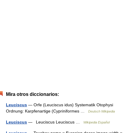
Mira otros diccionarios:
Leuciscus
— Orfe (Leuciscus idus) Systematik Otophysi
Ordnung: Karpfenartige (Cypriniformes …
Deutsch Wikipedia
Leuciscus
— Leuciscus Leuciscus …
Wikipedia Español
Leuciscus
— Taxobox name = Eurasian daces image width =