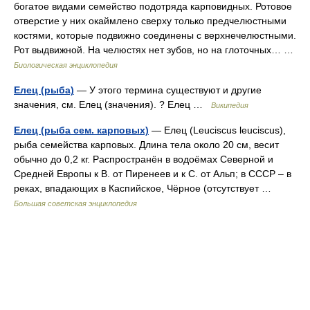
богатое видами семейство подотряда карповидных. Ротовое
отверстие у них окаймлено сверху только предчелюстными
костями, которые подвижно соединены с верхнечелюстными.
Рот выдвижной. На челюстях нет зубов, но на глоточных… …
Биологическая энциклопедия
Елец (рыба)
— У этого термина существуют и другие
значения, см. Елец (значения). ? Елец …
Википедия
Елец (рыба сем. карповых)
— Елец (Leuciscus leuciscus),
рыба семейства карповых. Длина тела около 20 см, весит
обычно до 0,2 кг. Распространён в водоёмах Северной и
Средней Европы к В. от Пиренеев и к С. от Альп; в СССР ‒ в
реках, впадающих в Каспийское, Чёрное (отсутствует …
Большая советская энциклопедия