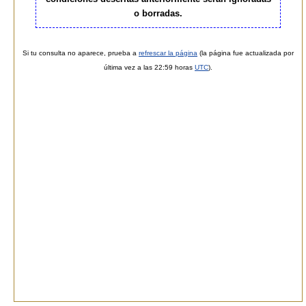
o borradas.
Si tu consulta no aparece, prueba a
refrescar la página
(la página fue actualizada por
última vez a las 22:59 horas
UTC
).