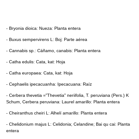
- Bryonia dioica: Nueza: Planta entera
- Buxus sempervirens L: Boj: Parte aérea
- Cannabis sp.: Cáñamo, canabis: Planta entera
- Catha edulis: Cata, kat: Hoja
- Catha europaea: Cata, kat: Hoja
- Cephaelis ipecacuanha: Ipecacuana: Raíz
- Cerbera thevetia ="Thevetia" neriifolia, T. peruviana (Pers.) K
Schum, Cerbera peruviana: Laurel amarillo: Planta entera
- Cheiranthus cheiri L: Alhelí amarillo: Planta entera
- Chelidonium majus L: Celidonia; Celandine; Bai qu cai: Planta
entera