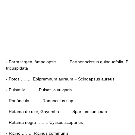
- Parra virgen, Ampelopsis …….. Parthenocissus quinquefolia, P.
tricuspidata
- Potos …….. Epipremnum aureum = Scindapsus aureus
- Pulsatilla …….. Pulsatilla vulgaris
- Ranúnculo …….. Ranunculus spp.
- Retama de olor, Gayomba …….. Spartium junceum
- Retama negra …….. Cytisus scoparius
- Ricino …….. Ricinus communis