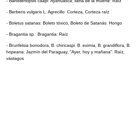
- Banisteriopsis caapi: Ayahuasca; liana de la muerte: Raíz
- Berberis vulgaris L: Agrecillo: Corteza, Corteza raíz
- Boletus satanas: Boleto tóxico, Boleto de Satanás: Hongo
- Bragantia sp.: Bragantia: Raíz
- Brunfelsia bonodora, B. chiricaspi. B. eximia, B. grandiflora, B.
hopeana: Jazmín del Paraguay, "Ayer, hoy y mañana": Raíz,
vástagos