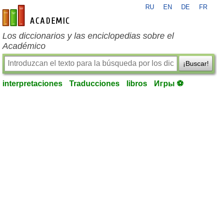
RU
EN
DE
FR
es-academic.com
Los diccionarios y las enciclopedias sobre el
Académico
¡Buscar!
interpretaciones
Traducciones
libros
Игры ⚽