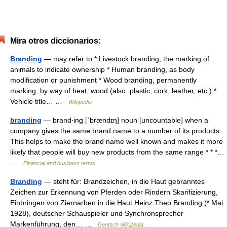
Mira otros diccionarios:
Branding
— may refer to:* Livestock branding, the marking of
animals to indicate ownership * Human branding, as body
modification or punishment * Wood branding, permanently
marking, by way of heat, wood (also: plastic, cork, leather, etc.) *
Vehicle title… …
Wikipedia
branding
— brand‧ing [ˈbrændɪŋ] noun [uncountable] when a
company gives the same brand name to a number of its products.
This helps to make the brand name well known and makes it more
likely that people will buy new products from the same range * * *…
…
Financial and business terms
Branding
— steht für: Brandzeichen, in die Haut gebranntes
Zeichen zur Erkennung von Pferden oder Rindern Skarifizierung,
Einbringen von Ziernarben in die Haut Heinz Theo Branding (* Mai
1928), deutscher Schauspieler und Synchronsprecher
Markenführung, den… …
Deutsch Wikipedia