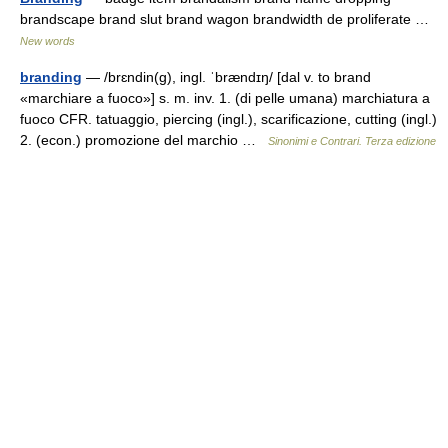
brandscape brand slut brand wagon brandwidth de proliferate …
New words
branding
— /brɛndin(g), ingl. ˈbrændɪŋ/ [dal v. to brand
«marchiare a fuoco»] s. m. inv. 1. (di pelle umana) marchiatura a
fuoco CFR. tatuaggio, piercing (ingl.), scarificazione, cutting (ingl.)
2. (econ.) promozione del marchio …
Sinonimi e Contrari. Terza edizione