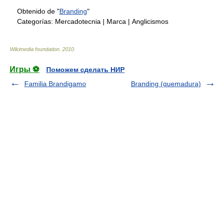
Obtenido de "
Branding
"
Categorías:
Mercadotecnia
|
Marca
|
Anglicismos
Wikimedia foundation
.
2010
.
Игры ⚽
Поможем сделать НИР
Familia Brandigamo
Branding (quemadura)