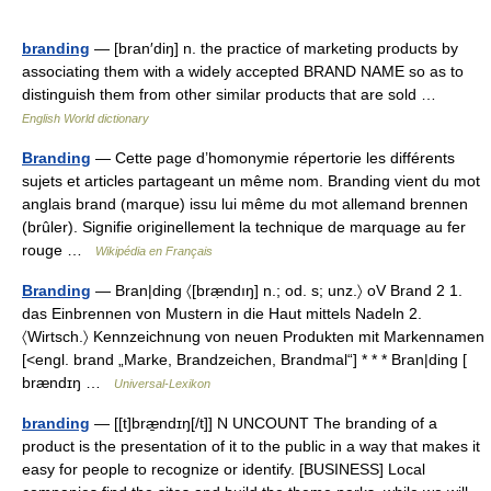
branding
— [bran′diŋ] n. the practice of marketing products by
associating them with a widely accepted BRAND NAME so as to
distinguish them from other similar products that are sold …
English World dictionary
Branding
— Cette page d’homonymie répertorie les différents
sujets et articles partageant un même nom. Branding vient du mot
anglais brand (marque) issu lui même du mot allemand brennen
(brûler). Signifie originellement la technique de marquage au fer
rouge …
Wikipédia en Français
Branding
— Bran|ding 〈[bræ̣ndıŋ] n.; od. s; unz.〉 oV Brand 2 1.
das Einbrennen von Mustern in die Haut mittels Nadeln 2.
〈Wirtsch.〉 Kennzeichnung von neuen Produkten mit Markennamen
[<engl. brand „Marke, Brandzeichen, Brandmal“] * * * Bran|ding [
brændɪŋ …
Universal-Lexikon
branding
— [[t]bræ̱ndɪŋ[/t]] N UNCOUNT The branding of a
product is the presentation of it to the public in a way that makes it
easy for people to recognize or identify. [BUSINESS] Local