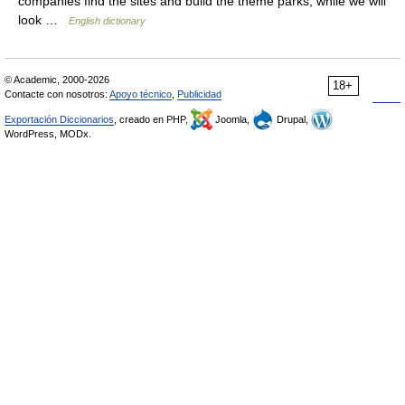
companies find the sites and build the theme parks, while we will
look …
English dictionary
© Academic, 2000-2026
18+
Contacte con nosotros:
Apoyo técnico
,
Publicidad
Exportación Diccionarios
, creado en PHP,
Joomla,
Drupal,
WordPress, MODx.