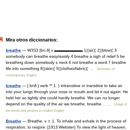
Mira otros diccionarios:
breathe
— W3S3 [bri:ð] v ▬▬▬▬▬▬▬ 1¦(air)¦ 2¦(blow)¦ 3
somebody can breathe easy/easily 4 breathe a sigh of relief 5 be
breathing down somebody s neck 6 not breathe a word 7 breathe
life into something 8¦(skin)¦ 9¦(clothes/fabric)¦ …
Dictionary of
contemporary English
breathe
— [ brið ] verb ** 1. ) intransitive or transitive to take air
into your lungs through your nose or mouth and let it out again: He
held her so tightly she could hardly breathe. We can no longer
depend on the quality of the air we breathe. breathe… …
Usage of
the words and phrases in modern English
Breathe
— Breathe, v. t. 1. To inhale and exhale in the process of
respiration; to respire. [1913 Webster] To view the light of heaven,