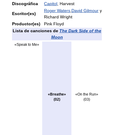
Discográfica
Capitol
, Harvest
Roger Waters
,
David Gilmour
y
Escritor(es)
Richard Wright
Productor(es)
Pink Floyd
Lista de canciones de
The Dark Side of the
Moon
«Speak to Me»
«Breathe»
«On the Run»
(02)
(03)