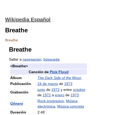
Wikipedia Español
Breathe
Breathe
Breathe
Saltar a
navegación
,
búsqueda
«Breathe»
Canción de
Pink Floyd
Álbum
The Dark Side of the Moon
Publicación
24 de marzo
de
1973
junio
de
1972
y entre
octubre
Grabación
de
1972
a
enero
de
1973
Rock progresivo
,
Música
Género
electrónica
,
Música concreta
Duración
2:48