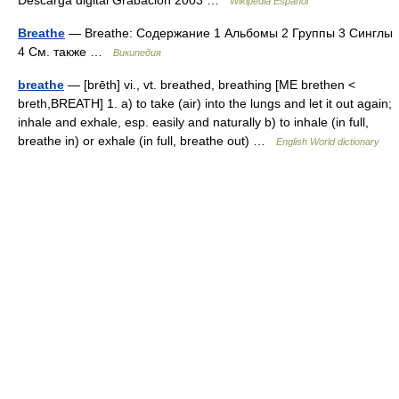
Descarga digital Grabación 2003 …
Wikipedia Español
Breathe
— Breathe: Содержание 1 Альбомы 2 Группы 3 Синглы
4 См. также …
Википедия
breathe
— [brēth] vi., vt. breathed, breathing [ME brethen <
breth,BREATH] 1. a) to take (air) into the lungs and let it out again;
inhale and exhale, esp. easily and naturally b) to inhale (in full,
breathe in) or exhale (in full, breathe out) …
English World dictionary