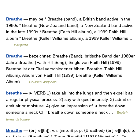
Breathe
— may be:* Breathe (band), a British band active in the
1980s * Breathe (New Zealand band), a New Zealand band active
in the late 1990s * Breathe (Faith Hill album), a 1999 Faith Hill
album * Breathe (Keller Williams album), a 1999 Keller Williams…
…
Wikipedia
Breathe
— bezeichnet: Breathe (Band), britische Band der 1980er
Jahre Breathe (Faith Hill Song), Single von Faith Hill (1999)
Breathe ist der Titel verschiedener Alben: Breathe (Faith Hill
Album), Album von Faith Hill (1999) Breathe (Keller Williams
Album) …
Deutsch Wikipedia
breathe
— ► VERB 1) take air into the lungs and then expel it as
a regular physical process. 2) say with quiet intensity. 3) admit or
emit air or moisture. 4) give an impression of. ● breathe down
someone s neck Cf. ↑breathe down someone s neck …
English
terms dictionary
Breathe
— (br[=e][th]), v. i. [imp. & p. p. {Breathed} (br[=e][th]d); p.
pr. & vb. n. {Breathing}.] [From {Breath}.] [1913 Webster] 1. To