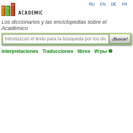
RU
EN
DE
FR
es-academic.com
Los diccionarios y las enciclopedias sobre el
Académico
¡Buscar!
interpretaciones
Traducciones
libros
Игры ⚽