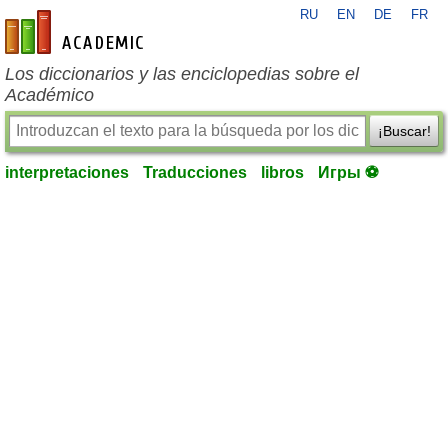
RU
EN
DE
FR
es-academic.com
Los diccionarios y las enciclopedias sobre el
Académico
¡Buscar!
interpretaciones
Traducciones
libros
Игры ⚽