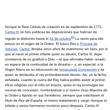
Aunque la Real Cédula de creación es de septiembre de 1771,
Carlos III
no hizo públicas las disposiciones que habrían de
[
3
]
regular la distinción hasta el
24 de octubre
La razón para ello
estuvo en el origen de la Orden. El futuro Rey y
Príncipe de
Asturias
,
Carlos
, llevaba cinco años de matrimonio sin hijos, por lo
que al nacer el primer infante quiso su abuelo, Carlos III, dejar
constancia de su gratitud a Dios —al que afirmaba haber rezado
en espera de la continuidad de la dinastía— y, en especial, a la
Virgen María en su advocación de
Inmaculada Concepción
y de
quien se declaraba el rey profundamente devoto. Así, en la fecha
señalada, cuando la nuera del Rey había podido asistir al primer
oficio religioso con el niño en brazos, quiso el rey promulgar las
normas de concesión, nombrándose a sí mismo
Gran Maestre de
la Orden
y fijando en sus herederos, siempre que ostentasen el
título de
Rey de España
, el mismo tratamiento y cargo. Aunque el
infante y varios hermanos murieron poco después, Carlos III