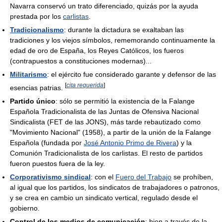
Navarra conservó un trato diferenciado, quizás por la ayuda
prestada por los
carlistas
.
Tradicionalismo
: durante la dictadura se exaltaban las
tradiciones y los viejos símbolos, rememorando continuamente la
edad de oro de España, los Reyes Católicos, los fueros
(contrapuestos a constituciones modernas)...
Militarismo
: el ejército fue considerado garante y defensor de las
[
cita requerida
]
esencias patrias.
Partido único
: sólo se permitió la existencia de la Falange
Española Tradicionalista de las Juntas de Ofensiva Nacional
Sindicalista (FET de las JONS), más tarde rebautizado como
"Movimiento Nacional" (1958), a partir de la unión de la Falange
Española (fundada por
José Antonio Primo de Rivera
) y la
Comunión Tradicionalista de los carlistas. El resto de partidos
fueron puestos fuera de la ley.
Corporativismo sindical
: con el
Fuero del Trabajo
se prohíben,
al igual que los partidos, los sindicatos de trabajadores o patronos,
y se crea en cambio un sindicato vertical, regulado desde el
gobierno.
Control de los medios de comunicación
: bien a través de la