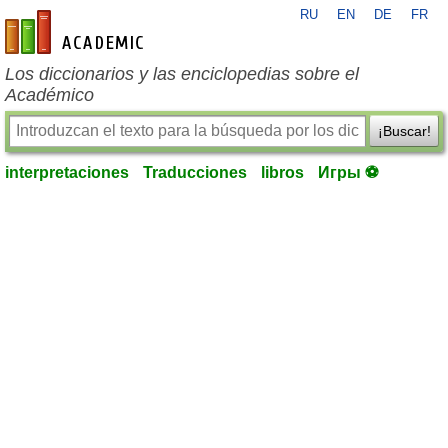
RU
EN
DE
FR
es-academic.com
Los diccionarios y las enciclopedias sobre el
Académico
¡Buscar!
interpretaciones
Traducciones
libros
Игры ⚽