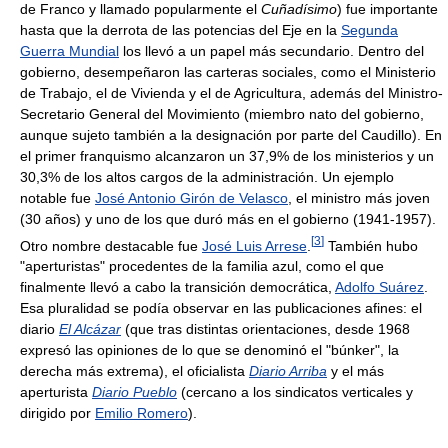
de Franco y llamado popularmente el
Cuñadísimo
) fue importante
hasta que la derrota de las potencias del Eje en la
Segunda
Guerra Mundial
los llevó a un papel más secundario. Dentro del
gobierno, desempeñaron las carteras sociales, como el Ministerio
de Trabajo, el de Vivienda y el de Agricultura, además del Ministro-
Secretario General del Movimiento (miembro nato del gobierno,
aunque sujeto también a la designación por parte del Caudillo). En
el primer franquismo alcanzaron un 37,9% de los ministerios y un
30,3% de los altos cargos de la administración. Un ejemplo
notable fue
José Antonio Girón de Velasco
, el ministro más joven
(30 años) y uno de los que duró más en el gobierno (1941-1957).
[
3
]
Otro nombre destacable fue
José Luis Arrese
.
También hubo
"aperturistas" procedentes de la familia azul, como el que
finalmente llevó a cabo la transición democrática,
Adolfo Suárez
.
Esa pluralidad se podía observar en las publicaciones afines: el
diario
El Alcázar
(que tras distintas orientaciones, desde 1968
expresó las opiniones de lo que se denominó el "búnker", la
derecha más extrema), el oficialista
Diario Arriba
y el más
aperturista
Diario Pueblo
(cercano a los sindicatos verticales y
dirigido por
Emilio Romero
).