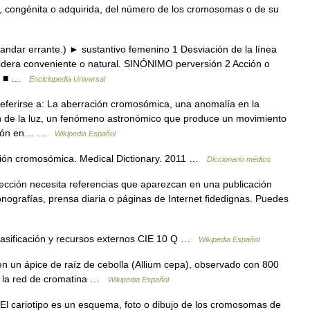
congénita o adquirida, del número de los cromosomas o de su
 andar errante.) ► sustantivo femenino 1 Desviación de la línea
idera conveniente o natural. SINÓNIMO perversión 2 Acción o
es: ■ …
Enciclopedia Universal
eferirse a: La aberración cromosómica, una anomalía en la
n de la luz, un fenómeno astronómico que produce un movimiento
ración en… …
Wikipedia Español
ción cromosómica. Medical Dictionary. 2011 …
Diccionario médico
ección necesita referencias que aparezcan en una publicación
nografías, prensa diaria o páginas de Internet fidedignas. Puedes
ificación y recursos externos CIE 10 Q …
Wikipedia Español
en un ápice de raíz de cebolla (Allium cepa), observado con 800
se la red de cromatina …
Wikipedia Español
l cariotipo es un esquema, foto o dibujo de los cromosomas de