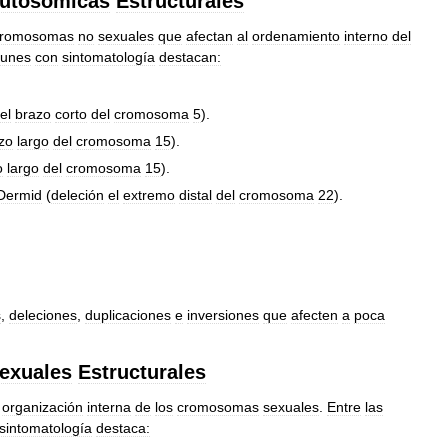
utosómicas
Estructurales
cromosomas
no
sexuales
que
afectan
al
ordenamiento
interno
del
unes
con
sintomatología
destacan:
el
brazo
corto
del
cromosoma
5
).
zo
largo
del
cromosoma
15
).
o
largo
del
cromosoma
15
).
Dermid
(
deleción
el
extremo
distal
del
cromosoma
22
).
s
,
deleciones
,
duplicaciones
e
inversiones
que
afecten
a
poca
exuales
Estructurales
organización
interna
de
los
cromosomas
sexuales
.
Entre
las
sintomatología
destaca: