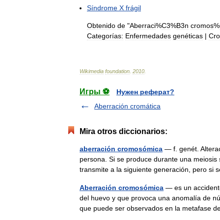
Síndrome
X
frágil
Obtenido
de
"
Aberraci
%
C3
%
B3n
cromos
%
Categorías:
Enfermedades
genéticas
|
Cr
Wikimedia
foundation
.
2010
.
Игры ⚽
Нужен реферат?
Aberración cromática
Mira otros diccionarios:
aberración cromosómica
— f. genét. Alter
persona. Si se produce durante una meiosis 
transmite a la siguiente generación, pero 
Aberración cromosómica
— es un accidente
del huevo y que provoca una anomalía de nú
que puede ser observados en la metafase d