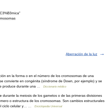
C3
%
B3mica
"
omosomas
Aberración de la luz
ación en la forma o en el número de los cromosomas de una
se convierte en congénita (síndrome de Down, por ejemplo) y se
si se produce durante una …
Diccionario médico
 durante la meiosis de los gametos o de las primeras divisiones
mero o estructura de los cromosomas. Son cambios estructurales
el ciclo celular y… …
Enciclopedia Universal