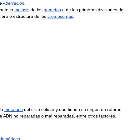
e
Aberración
.
ante
la
meiosis
de
los
gametos
o
de
las
primeras
divisiones
del
mero
o
estructura
de
los
cromosomas
.
la
metafase
del
ciclo
celular
y
que
tienen
su
origen
en
roturas
e
ADN
no
reparadas
o
mal
reparadas
,
entre
otros
factores
.
Numéricas