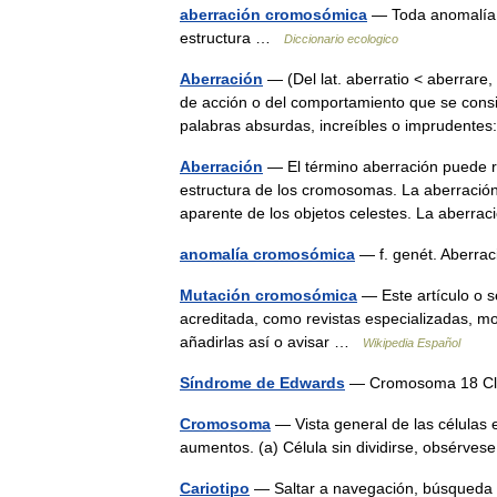
aberración cromosómica
— Toda anomalía, 
estructura …
Diccionario ecologico
Aberración
— (Del lat. aberratio < aberrare,
de acción o del comportamiento que se cons
palabras absurdas, increíbles o imprudent
Aberración
— El término aberración puede r
estructura de los cromosomas. La aberració
aparente de los objetos celestes. La aber
anomalía cromosómica
— f. genét. Aberra
Mutación cromosómica
— Este artículo o s
acreditada, como revistas especializadas, mo
añadirlas así o avisar …
Wikipedia Español
Síndrome de Edwards
— Cromosoma 18 Clas
Cromosoma
— Vista general de las células 
aumentos. (a) Célula sin dividirse, obsérve
Cariotipo
— Saltar a navegación, búsqueda E