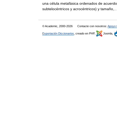
una célula metafásica ordenados de acuerdo 
subtelocéntricos y acrocéntricos) y tamañ
© Academic, 2000-2026
Contacte con nosotros:
Apoyo 
Exportación Diccionarios
, creado en PHP,
Joomla,