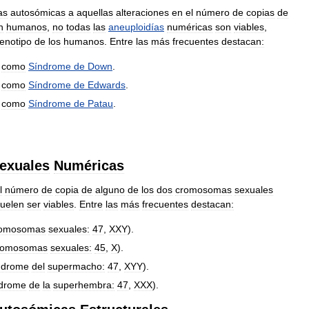
as
autosómicas
a
aquellas
alteraciones
en
el
número
de
copias
de
n
humanos
,
no
todas
las
aneuploidías
numéricas
son
viables
,
fenotipo
de
los
humanos
.
Entre
las
más
frecuentes
destacan:
como
Síndrome
de
Down
.
como
Síndrome
de
Edwards
.
como
Síndrome
de
Patau
.
exuales
Numéricas
l
número
de
copia
de
alguno
de
los
dos
cromosomas
sexuales
uelen
ser
viables
.
Entre
las
más
frecuentes
destacan:
romosomas
sexuales:
47
,
XXY
).
romosomas
sexuales:
45
,
X
).
ndrome
del
supermacho:
47
,
XYY
).
ndrome
de
la
superhembra:
47
,
XXX
).