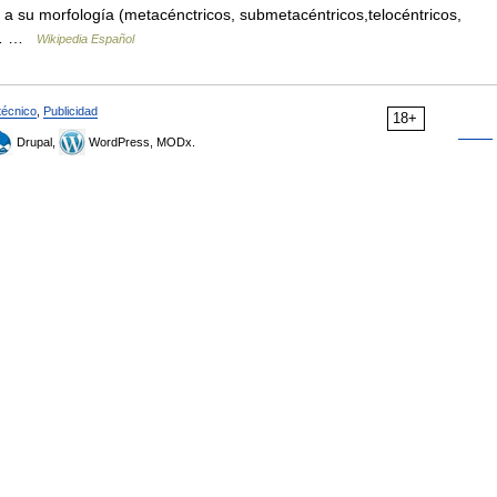
a su morfología (metacénctricos, submetacéntricos,telocéntricos,
o,… …
Wikipedia Español
técnico
,
Publicidad
18+
Drupal,
WordPress, MODx.