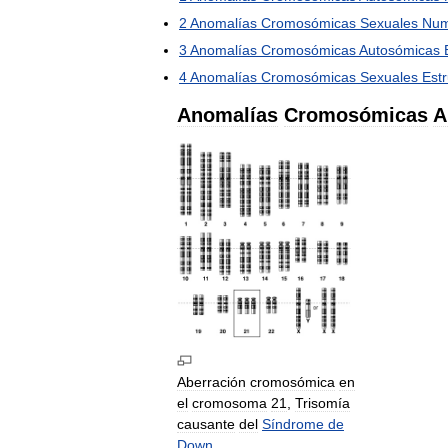
2
Anomalías
Cromosómicas
Sexuales
Num
3
Anomalías
Cromosómicas
Autosómicas
4
Anomalías
Cromosómicas
Sexuales
Estr
Anomalías
Cromosómicas
A
Aberración
cromosómica
en
el
cromosoma
21
,
Trisomía
causante
del
Síndrome
de
Down
.