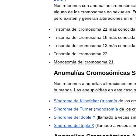
Nos
referimos
con
anomalías
cromosómic
alguno
de
los
cromosomas
no
sexuales
.
E
pero
existen
y
generan
alteraciones
en
el
Trisomía
del
cromosoma
21
más
conocida
Trisomía
del
cromosoma
18
más
conocida
Trisomía
del
cromosoma
13
más
conocida
Trisomía
del
cromosoma
22
.
Monosomía
del
cromosoma
21
.
Anomalías
Cromosómicas
S
Nos
referimos
a
aquellas
alteraciones
en
e
humanos
.
Las
aneuploidías
en
este
caso
s
Síndrome
de
Klinefelter
(
trisomía
de
los
c
Síndrome
de
Turner
(
monosomía
de
los
c
Síndrome
del
doble
Y
(
llamado
a
veces
sí
Síndrome
del
triple
X
(
llamado
a
veces
sí