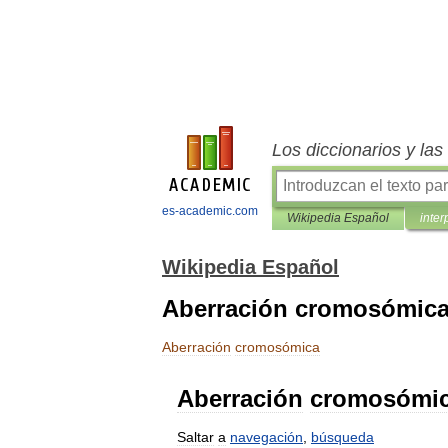
Los diccionarios y la
es-academic.com
Wikipedia Español
inter
Wikipedia Español
Aberración cromosómic
Aberración
cromosómica
Aberración
cromosómi
Saltar
a
navegación
,
búsqueda