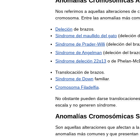
Anomalías
Cromosómicas
A
Nos
referimos
a
aquellas
alteraciones
de
cromosoma
.
Entre
las
anomalías
más
com
Deleción
de
brazos
.
Síndrome
del
maullido
del
gato
(
deleción
d
Síndrome
de
Prader
-
Willi
(
deleción
del
bra
Síndrome
de
Angelman
(
deleción
del
braz
Síndrome
deleción
22q13
o
de
Phelan
-
Mc
Translocación
de
brazos
.
Síndrome
de
Down
familiar
.
Cromosoma
Filadelfia
.
No
obstante
pueden
darse
translocacione
escala
y
no
generen
síndrome
.
Anomalías
Cromosómicas
S
Son
aquellas
alteraciones
que
afectan
a
la
anomalías
más
comunes
y
que
presentan