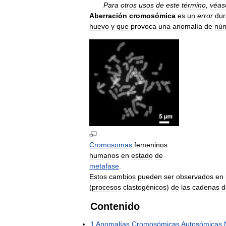
Para
otros
usos
de
este
término
,
véas
Aberración
cromosómica
es
un
error
dur
huevo
y
que
provoca
una
anomalía
de
nú
Cromosomas
femeninos
humanos
en
estado
de
metafase
.
Estos
cambios
pueden
ser
observados
en
(
procesos
clastogénicos
)
de
las
cadenas
d
Contenido
1
Anomalías
Cromosómicas
Autosómicas