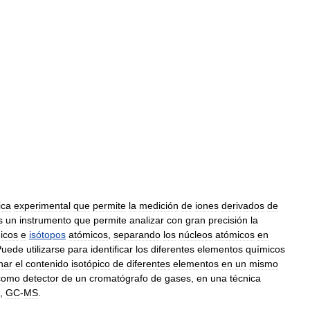
ica
experimental
que
permite
la
medición
de
iones
derivados
de
s
un
instrumento
que
permite
analizar
con
gran
precisión
la
icos
e
isótopos
atómicos
,
separando
los
núcleos
atómicos
en
Puede
utilizarse
para
identificar
los
diferentes
elementos
químicos
nar
el
contenido
isotópico
de
diferentes
elementos
en
un
mismo
como
detector
de
un
cromatógrafo
de
gases
,
en
una
técnica
,
GC
-
MS
.