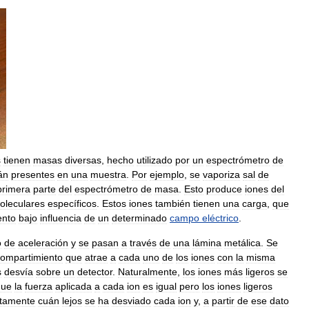
s
tienen
masas
diversas
,
hecho
utilizado
por
un
espectrómetro
de
án
presentes
en
una
muestra
.
Por
ejemplo
,
se
vaporiza
sal
de
primera
parte
del
espectrómetro
de
masa
.
Esto
produce
iones
del
oleculares
específicos
.
Estos
iones
también
tienen
una
carga
,
que
ento
bajo
influencia
de
un
determinado
campo
eléctrico
.
o
de
aceleración
y
se
pasan
a
través
de
una
lámina
metálica
.
Se
ompartimiento
que
atrae
a
cada
uno
de
los
iones
con
la
misma
s
desvía
sobre
un
detector
.
Naturalmente
,
los
iones
más
ligeros
se
que
la
fuerza
aplicada
a
cada
ion
es
igual
pero
los
iones
ligeros
tamente
cuán
lejos
se
ha
desviado
cada
ion
y
,
a
partir
de
ese
dato