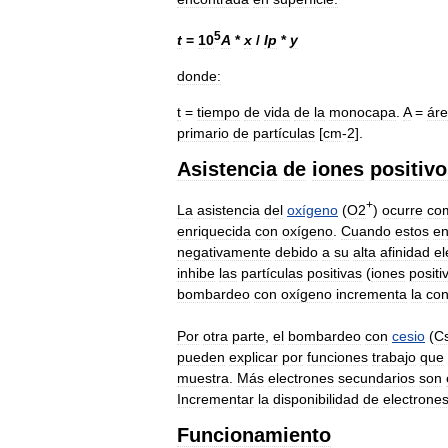
5
t
=
10
A
*
x
/
I
p
*
y
donde:
t
=
tiempo
de
vida
de
la
monocapa
.
A
=
ár
primario
de
partículas
[
cm
-
2
].
Asistencia
de
iones
positiv
+
La
asistencia
del
oxígeno
(
O2
)
ocurre
co
enriquecida
con
oxígeno
.
Cuando
estos
en
negativamente
debido
a
su
alta
afinidad
el
inhibe
las
partículas
positivas
(
iones
positi
bombardeo
con
oxígeno
incrementa
la
con
Por
otra
parte
,
el
bombardeo
con
cesio
(
C
pueden
explicar
por
funciones
trabajo
que
muestra
.
Más
electrones
secundarios
son
Incrementar
la
disponibilidad
de
electrone
Funcionamiento