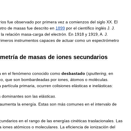
ios
fue
observado
por
primera
vez
a
comienzos
del
siglo
XX
.
El
etro
de
masas
fue
descrito
en
1899
por
el
científico
inglés
J
.
J
.
la
relación
masa
-
carga
del
electrón
.
En
1918
y
1919
,
A
.
J
.
rimeros
instrumentos
capaces
de
actuar
como
un
espectrómetro
metría
de
masas
de
iones
secundarios
a
en
el
fenómeno
conocido
como
desbastado
(
sputtering
,
en
co
,
que
son
bombardeadas
por
iones
,
átomos
o
moléculas
.
a
partícula
primaria
,
ocurren
colisiones
elásticas
e
inelásticas:
s
dominantes
son
las
elásticas
.
aumenta
la
energía
.
Estas
son
más
comunes
en
el
intervalo
de
cundarios
en
el
rango
de
las
energías
cinéticas
traslacionales
.
Las
a
iones
atómicos
o
moleculares
.
La
eficiencia
de
ionización
del