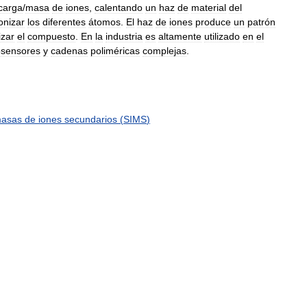
carga
/
masa
de
iones
,
calentando
un
haz
de
material
del
onizar
los
diferentes
átomos
.
El
haz
de
iones
produce
un
patrón
izar
el
compuesto
.
En
la
industria
es
altamente
utilizado
en
el
osensores
y
cadenas
poliméricas
complejas
.
asas
de
iones
secundarios
(
SIMS
)