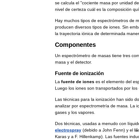
se
calcula
el
"
cociente
masa
por
unidad
de
nivel
de
certeza
cuál
es
la
composición
qu
Hay
muchos
tipos
de
espectrómetros
de
m
producen
diversos
tipos
de
iones
.
Sin
emb
la
trayectoria
iónica
de
determinada
mane
Componentes
Un
espectrómetro
de
masas
tiene
tres
com
masa
y
el
detector
.
Fuente
de
ionización
La
fuente
de
iones
es
el
elemento
del
es
Luego
los
iones
son
transportados
por
los
Las
técnicas
para
la
ionización
han
sido
do
analizar
por
espectrometría
de
masa
.
La
i
gases
y
los
vapores
.
Dos
técnicas
,
usadas
a
menudo
con
líquid
electrospray
(
debido
a
John
Fenn
)
y
el
lá
Karas
y
a
F
.
Hillenkamp
).
Las
fuentes
indu