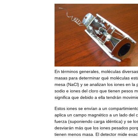
En
términos
generales
,
moléculas
diversa
masas
para
determinar
qué
moléculas
est
mesa
(
NaCl
)
y
se
analizan
los
iones
en
la
sodio
e
iones
del
cloro
que
tienen
pesos
m
significa
que
debido
a
ella
tendrán
movimi
Estos
iones
se
envían
a
un
compartimient
aplica
un
campo
magnético
a
un
lado
del
c
fuerza
(
suponiendo
carga
idéntica
)
y
se
lo
desviarán
más
que
los
iones
pesados
por
tienen
menos
masa
.
El
detector
mide
exac