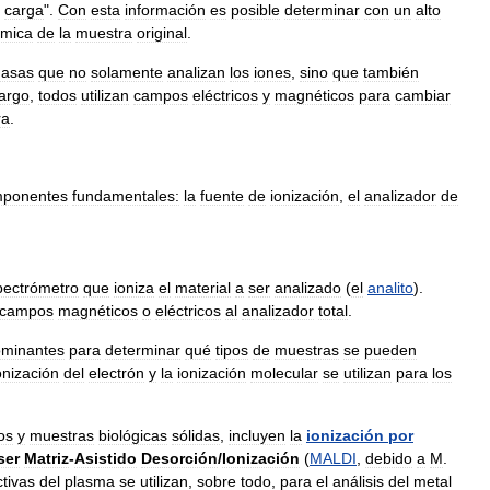
carga
".
Con
esta
información
es
posible
determinar
con
un
alto
ímica
de
la
muestra
original
.
asas
que
no
solamente
analizan
los
iones
,
sino
que
también
argo
,
todos
utilizan
campos
eléctricos
y
magnéticos
para
cambiar
ra
.
ponentes
fundamentales:
la
fuente
de
ionización
,
el
analizador
de
pectrómetro
que
ioniza
el
material
a
ser
analizado
(
el
analito
).
campos
magnéticos
o
eléctricos
al
analizador
total
.
minantes
para
determinar
qué
tipos
de
muestras
se
pueden
onización
del
electrón
y
la
ionización
molecular
se
utilizan
para
los
os
y
muestras
biológicas
sólidas
,
incluyen
la
ionización
por
ser
Matriz
-
Asistido
Desorción
/
Ionización
(
MALDI
,
debido
a
M
.
ctivas
del
plasma
se
utilizan
,
sobre
todo
,
para
el
análisis
del
metal