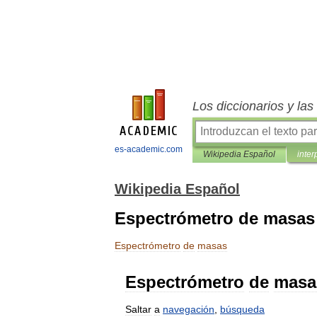
Los diccionarios y la
es-academic.com
Wikipedia Español
inter
Wikipedia Español
Espectrómetro de masas
Espectrómetro
de
masas
Espectrómetro
de
masa
Saltar
a
navegación
,
búsqueda