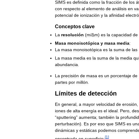
SIMS
es
definida
como
la
fracción
de
los
á
con
respecto
al
elemento
de
análisis
en
va
potencial
de
ionización
y
la
afinidad
electr
Conceptos
clave
La
resolución
(
m
/
∆m
)
es
la
capacidad
de
Masa
monoisotópica
y
masa
media
:
La
masa
monoisotópica
es
la
suma
de
las
La
masa
media
es
la
suma
de
la
media
qu
abundancia
.
La
precisión
de
masa
es
un
porcentaje
de
partes
por
millón
.
Límites
de
detección
En
general
,
a
mayor
velocidad
de
erosión
iones
de
alta
energía
es
el
ideal
.
Pero
,
des
“
sputtering
”
aumenta
;
también
la
profundi
perturbación
).
Es
por
eso
que
SIMS
es
un
dinámicas
y
estáticas
podemos
comprende
[
1
]
encontrada
en
superficie: