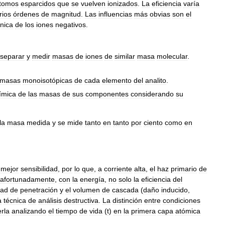
tomos
esparcidos
que
se
vuelven
ionizados
.
La
eficiencia
varía
rios
órdenes
de
magnitud
.
Las
influencias
más
obvias
son
el
ónica
de
los
iones
negativos
.
separar
y
medir
masas
de
iones
de
similar
masa
molecular
.
masas
monoisotópicas
de
cada
elemento
del
analito
.
ímica
de
las
masas
de
sus
componentes
considerando
su
la
masa
medida
y
se
mide
tanto
en
tanto
por
ciento
como
en
,
mejor
sensibilidad
,
por
lo
que
,
a
corriente
alta
,
el
haz
primario
de
afortunadamente
,
con
la
energía
,
no
solo
la
eficiencia
del
dad
de
penetración
y
el
volumen
de
cascada
(
daño
inducido
,
a
técnica
de
análisis
destructiva
.
La
distinción
entre
condiciones
rla
analizando
el
tiempo
de
vida
(
t
)
en
la
primera
capa
atómica