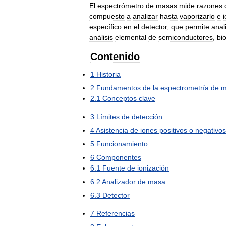
El
espectrómetro
de
masas
mide
razones
compuesto
a
analizar
hasta
vaporizarlo
e
i
específico
en
el
detector
,
que
permite
anal
análisis
elemental
de
semiconductores
,
bi
Contenido
1
Historia
2
Fundamentos
de
la
espectrometría
de
m
2
.
1
Conceptos
clave
3
Límites
de
detección
4
Asistencia
de
iones
positivos
o
negativos
5
Funcionamiento
6
Componentes
6
.
1
Fuente
de
ionización
6
.
2
Analizador
de
masa
6
.
3
Detector
7
Referencias