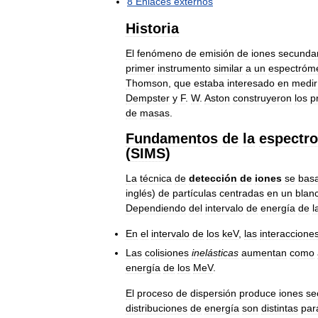
8
Enlaces
externos
Historia
El
fenómeno
de
emisión
de
iones
secundar
primer
instrumento
similar
a
un
espectróm
Thomson
,
que
estaba
interesado
en
medir
Dempster
y
F
.
W
.
Aston
construyeron
los
p
de
masas
.
Fundamentos
de
la
espectro
(
SIMS
)
La
técnica
de
detección
de
iones
se
bas
inglés
)
de
partículas
centradas
en
un
blan
Dependiendo
del
intervalo
de
energía
de
l
En
el
intervalo
de
los
keV
,
las
interaccione
Las
colisiones
inelásticas
aumentan
como
energía
de
los
MeV
.
El
proceso
de
dispersión
produce
iones
se
distribuciones
de
energía
son
distintas
par