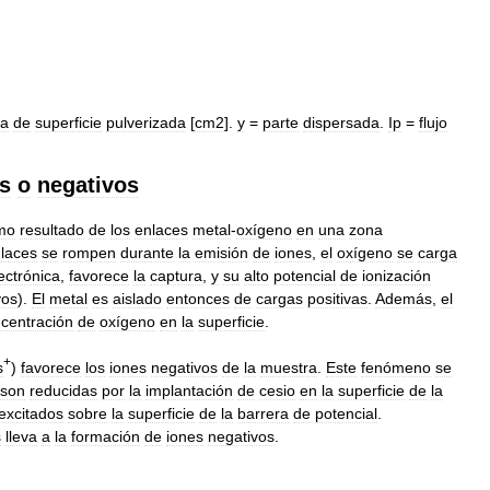
ea
de
superficie
pulverizada
[
cm2
].
y
=
parte
dispersada
.
Ip
=
flujo
os
o
negativos
mo
resultado
de
los
enlaces
metal
-
oxígeno
en
una
zona
laces
se
rompen
durante
la
emisión
de
iones
,
el
oxígeno
se
carga
ectrónica
,
favorece
la
captura
,
y
su
alto
potencial
de
ionización
vos
).
El
metal
es
aislado
entonces
de
cargas
positivas
.
Además
,
el
centración
de
oxígeno
en
la
superficie
.
+
s
)
favorece
los
iones
negativos
de
la
muestra
.
Este
fenómeno
se
son
reducidas
por
la
implantación
de
cesio
en
la
superficie
de
la
excitados
sobre
la
superficie
de
la
barrera
de
potencial
.
s
lleva
a
la
formación
de
iones
negativos
.