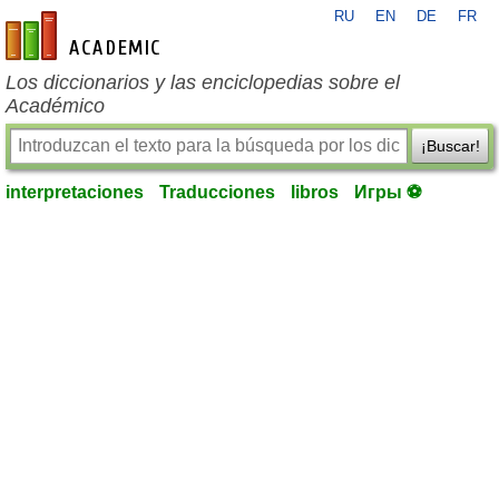
RU
EN
DE
FR
es-academic.com
Los diccionarios y las enciclopedias sobre el
Académico
¡Buscar!
interpretaciones
Traducciones
libros
Игры ⚽