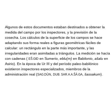
Algunos de estos documentos estaban destinados a obtener la
medida del campo por los inspectores, y la previsión de la
cosecha. Los cálculos de la superficie de los campos se hace
adaptando sus forma reales a figuras geométricas fáciles de
calcular: un rectángulo en la parte más importante, y las
irregularidades eran asimiladas a triángulos. La medición se hacía
con cadenas (
en Sumerio,
eblu(m)
en Babilonio,
ašalu
en
EŠ.GID
Asirio). En la época de Ur III y del período paleo-babilónico
existieron inspectores especializados, miembros de la
administración real (
,
,
šassakum
).
SAG.DÙN
DUB. SAR.A.A.ŠÀ.GA