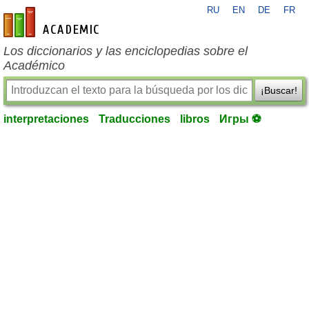
RU
EN
DE
FR
es-academic.com
Los diccionarios y las enciclopedias sobre el
Académico
¡Buscar!
interpretaciones
Traducciones
libros
Игры ⚽