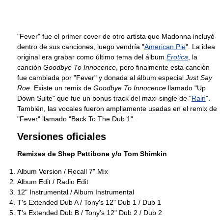
"Fever" fue el primer cover de otro artista que Madonna incluyó
dentro de sus canciones, luego vendría "
American Pie
". La idea
original era grabar como último tema del álbum
Erotica
, la
canción
Goodbye To Innocence
, pero finalmente esta canción
fue cambiada por "Fever" y donada al álbum especial
Just Say
Roe
. Existe un remix de
Goodbye To Innocence
llamado "Up
Down Suite" que fue un bonus track del maxi-single de "
Rain
".
También, las vocales fueron ampliamente usadas en el remix de
"Fever" llamado "Back To The Dub 1".
Versiones oficiales
Remixes de Shep Pettibone y/o Tom Shimkin
Album Version / Recall 7" Mix
Album Edit / Radio Edit
12" Instrumental / Album Instrumental
T's Extended Dub A / Tony's 12" Dub 1 / Dub 1
T's Extended Dub B / Tony's 12" Dub 2 / Dub 2