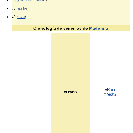
#6
(
Reino Unido
;
Irlanda
)
#7
(
Japón
)
#9
(
Brasil
)
Cronología de sencillos de
Madonna
«
Rain
«Fever»
(
1993
)»