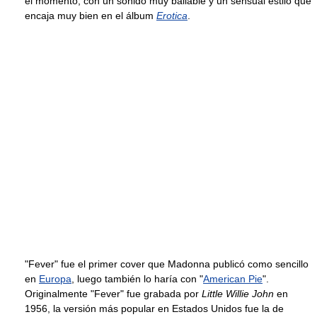
el momento, con un sonido muy bailable y un sensual estilo que
encaja muy bien en el álbum
Erotica
.
"Fever" fue el primer cover que Madonna publicó como sencillo
en
Europa
, luego también lo haría con "
American Pie
".
Originalmente "Fever" fue grabada por
Little Willie John
en
1956, la versión más popular en Estados Unidos fue la de