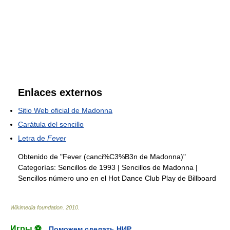
Enlaces externos
Sitio Web oficial de Madonna
Carátula del sencillo
Letra de
Fever
Obtenido de "Fever (canci%C3%B3n de Madonna)"
Categorías:
Sencillos de 1993
|
Sencillos de Madonna
|
Sencillos número uno en el Hot Dance Club Play de Billboard
Wikimedia foundation
.
2010
.
Игры ⚽
Поможем сделать НИР