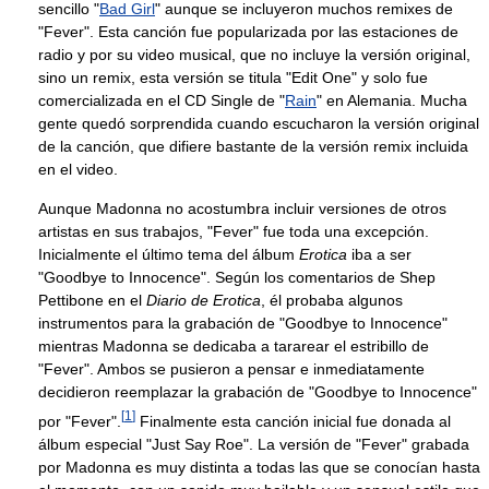
sencillo "
Bad Girl
" aunque se incluyeron muchos remixes de
"Fever". Esta canción fue popularizada por las estaciones de
radio y por su video musical, que no incluye la versión original,
sino un remix, esta versión se titula "Edit One" y solo fue
comercializada en el CD Single de "
Rain
" en Alemania. Mucha
gente quedó sorprendida cuando escucharon la versión original
de la canción, que difiere bastante de la versión remix incluida
en el video.
Aunque Madonna no acostumbra incluir versiones de otros
artistas en sus trabajos, "Fever" fue toda una excepción.
Inicialmente el último tema del álbum
Erotica
iba a ser
"Goodbye to Innocence". Según los comentarios de Shep
Pettibone en el
Diario de Erotica
, él probaba algunos
instrumentos para la grabación de "Goodbye to Innocence"
mientras Madonna se dedicaba a tararear el estribillo de
"Fever". Ambos se pusieron a pensar e inmediatamente
decidieron reemplazar la grabación de "Goodbye to Innocence"
[
1
]
por "Fever".
Finalmente esta canción inicial fue donada al
álbum especial "Just Say Roe". La versión de "Fever" grabada
por Madonna es muy distinta a todas las que se conocían hasta