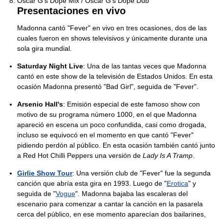
Oscar G's Dope Mix / Oscar G's Dope Dub
Presentaciones en vivo
Madonna cantó "Fever" en vivo en tres ocasiones, dos de las
cuales fueron en shows televisivos y únicamente durante una
sola gira mundial.
Saturday Night Live
: Una de las tantas veces que Madonna
cantó en este show de la televisión de Estados Unidos. En esta
ocasión Madonna presentó "Bad Girl", seguida de "Fever".
Arsenio Hall's
: Emisión especial de este famoso show con
motivo de su programa número 1000, en el que Madonna
apareció en escena un poco confundida, casi como drogada,
incluso se equivocó en el momento en que cantó "Fever"
pidiendo perdón al público. En esta ocasión también cantó junto
a Red Hot Chilli Peppers una versión de
Lady Is A Tramp
.
Girlie Show Tour
: Una versión club de "Fever" fue la segunda
canción que abría esta gira en 1993. Luego de "
Erotica
" y
seguida de "
Vogue
". Madonna bajaba las escaleras del
escenario para comenzar a cantar la canción en la pasarela
cerca del público, en ese momento aparecían dos bailarines,