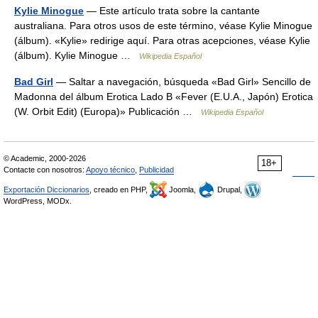
Kylie Minogue
— Este artículo trata sobre la cantante
australiana. Para otros usos de este término, véase Kylie Minogue
(álbum). «Kylie» redirige aquí. Para otras acepciones, véase Kylie
(álbum). Kylie Minogue …
Wikipedia Español
Bad Girl
— Saltar a navegación, búsqueda «Bad Girl» Sencillo de
Madonna del álbum Erotica Lado B «Fever (E.U.A., Japón) Erotica
(W. Orbit Edit) (Europa)» Publicación …
Wikipedia Español
© Academic, 2000-2026
18+
Contacte con nosotros:
Apoyo técnico
,
Publicidad
Exportación Diccionarios
, creado en PHP,
Joomla,
Drupal,
WordPress, MODx.