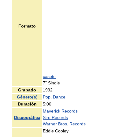
Formato
casete
7" Single
Grabado
1992
Género(s)
Pop
,
Dance
Duración
5:00
Maverick Records
Discográfica
Sire Records
Warner Bros. Records
Eddie Cooley