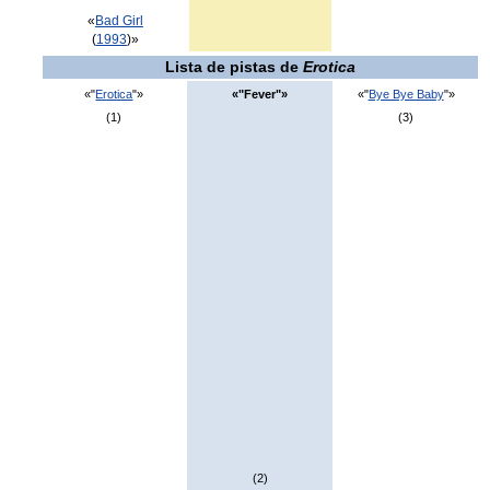
«
Bad Girl
(
1993
)»
Lista de pistas de
Erotica
«"
Erotica
"»
«"Fever"»
«"
Bye Bye Baby
"»
(1)
(3)
(2)