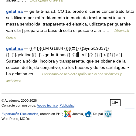
Jalea… …
Enciclopedia Universal
gelatina
— ge·la·tì·na s.f. CO 1a. brodo di carne concentrato fatto
solidificare per raffreddamento in modo da trasformarsi in una
massa semisolida, trasparente ed elastica, utilizzata per guarnire
vari cibi | preparato a base di colla di pesce o altri… …
Dizionario
italiano
gelatina
— {{＃}}{{LM G18847}}{{〓}} {{SynG19337}}
{{［}}gelatina{{］}} ‹ge·la·ti·na› {{《}}▍ s.f.{{》}} {{＜}}1{{＞}}
Sustancia sólida, incolora y transparente, que se obtiene de la
cocción del tejido conjuntivo, de los huesos y de los cartílagos: •
La gelatina es …
Diccionario de uso del español actual con sinónimos y
antónimos
© Academic, 2000-2026
18+
Contacte con nosotros:
Apoyo técnico
,
Publicidad
Exportación Diccionarios
, creado en PHP,
Joomla,
Drupal,
WordPress, MODx.