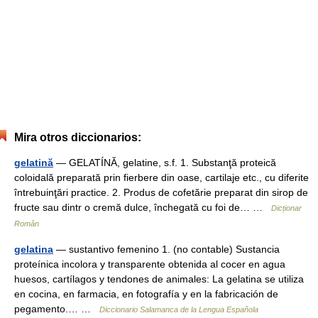
Mira otros diccionarios:
gelatină
— GELATÍNĂ, gelatine, s.f. 1. Substanţă proteică
coloidală preparată prin fierbere din oase, cartilaje etc., cu diferite
întrebuinţări practice. 2. Produs de cofetărie preparat din sirop de
fructe sau dintr o cremă dulce, închegată cu foi de… …
Dicționar
Român
gelatina
— sustantivo femenino 1. (no contable) Sustancia
proteínica incolora y transparente obtenida al cocer en agua
huesos, cartílagos y tendones de animales: La gelatina se utiliza
en cocina, en farmacia, en fotografía y en la fabricación de
pegamento.… …
Diccionario Salamanca de la Lengua Española