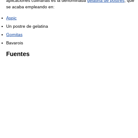
aplicaciones culinarias es la denominada
gelatina de postres
, que
se acaba empleando en:
Aspic
Un postre de gelatina
Gomitas
Bavarois
Fuentes