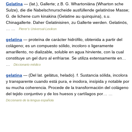
Gelatīna
— (lat.), Gallerte; z.B. G. Whartoniāna (Wharton sche
Sulze), die die Nabelschnurscheide ausfüllende gelatinöse Masse;
G. de lichene cum kinakina (Gelatine au quinquina), s.u.
Chinagallerte. Daher Gelatinisiren, zu Gallerte werden. Gelatinös,
… …
Pierer's Universal-Lexikon
gelatina
— proteína de carácter hidrófilo, obtenida a partir del
colágeno; es un compuesto sólido, incoloro o ligeramente
amarillento, no dializable, soluble en agua hirviente, con la cual
constituye un gel duro al enfriarse. Se utiliza extensamente en…
…
Diccionario médico
gelatina
— (Del lat. gelātus, helado). f. Sustancia sólida, incolora
y transparente cuando está pura, e inodora, insípida y notable por
su mucha coherencia. Procede de la transformación del colágeno
del tejido conjuntivo y de los huesos y cartílagos por… …
Diccionario de la lengua española