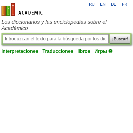
RU
EN
DE
FR
es-academic.com
Los diccionarios y las enciclopedias sobre el
Académico
¡Buscar!
interpretaciones
Traducciones
libros
Игры ⚽