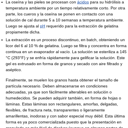
La oseína y las pieles se procesan con
ácidos
para su hidrólisis a
temperatura ambiente por un tiempo relativamente corto. Por otra
parte, los cueros y la oseína se ponen en contacto con una
solución de cal durante 5 a 10 semanas a temperatura ambiente.
Luego se ajusta al
pH
requerido para la extracción de gelatina
propiamente dicha.
La extracción es un proceso discontinuo, en batch, obteniendo un
licor del 6 al 10 % de gelatina. Luego se filtra y concentra en forma
continua en un evaporador al vacío. La solución se esteriliza a 145
°C (293°F) y se enfría rápidamente para gelificar la solución. Este
gel es extrusado en forma de granos y secado con aire filtrado y
aséptico.
Finalmente, se muelen los granos hasta obtener el tamaño de
partícula necesario. Deben almacenarse en condiciones
adecuadas, ya que son fácilmente alterables en solución o
humedecidos. Se pueden adquirir también, en forma de hojas o
láminas. Estas láminas son rectangulares, amorfas, delgadas,
flexibles, de fractura neta, transparentes o ligeramente
amarillentas, inodoras y con sabor especial muy débil. Esta última
forma es ya poco comercializada puesto que la presentación en