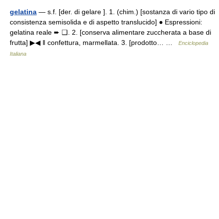
gelatina
— s.f. [der. di gelare ]. 1. (chim.) [sostanza di vario tipo di
consistenza semisolida e di aspetto translucido] ● Espressioni:
gelatina reale ➨ ❑. 2. [conserva alimentare zuccherata a base di
frutta] ▶◀ ‖ confettura, marmellata. 3. [prodotto… …
Enciclopedia
Italiana