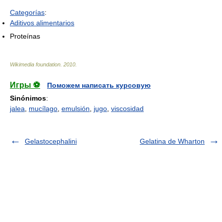
Categorías
:
Aditivos alimentarios
Proteínas
Wikimedia foundation
.
2010
.
Игры ⚽
Поможем написать курсовую
Sinónimos
:
jalea
,
mucílago
,
emulsión
,
jugo
,
viscosidad
Gelastocephalini
Gelatina de Wharton