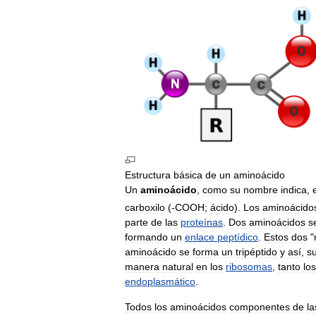
Estructura
básica
de
un
aminoácido
Un
aminoácido
,
como
su
nombre
indica
,
carboxilo
(-
COOH
;
ácido
).
Los
aminoácido
parte
de
las
proteínas
.
Dos
aminoácidos
s
formando
un
enlace
peptídico
.
Estos
dos
"
aminoácido
se
forma
un
tripéptido
y
así
,
s
manera
natural
en
los
ribosomas
,
tanto
los
endoplasmático
.
Todos
los
aminoácidos
componentes
de
la