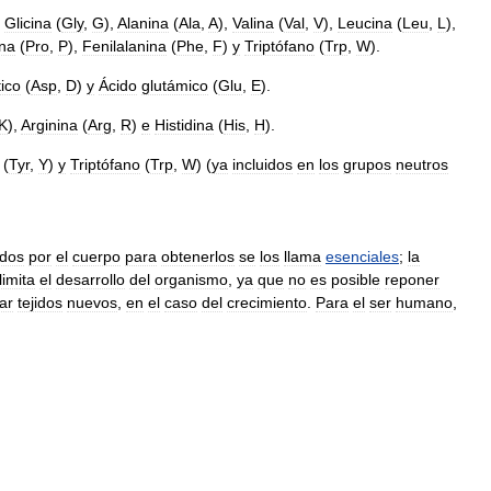
Glicina
(
Gly
,
G
),
Alanina
(
Ala
,
A
),
Valina
(
Val
,
V
),
Leucina
(
Leu
,
L
),
ina
(
Pro
,
P
),
Fenilalanina
(
Phe
,
F
)
y
Triptófano
(
Trp
,
W
).
ico
(
Asp
,
D
)
y
Ácido
glutámico
(
Glu
,
E
).
K
),
Arginina
(
Arg
,
R
)
e
Histidina
(
His
,
H
).
(
Tyr
,
Y
)
y
Triptófano
(
Trp
,
W
) (
ya
incluidos
en
los
grupos
neutros
idos
por
el
cuerpo
para
obtenerlos
se
los
llama
esenciales
;
la
limita
el
desarrollo
del
organismo
,
ya
que
no
es
posible
reponer
ar
tejidos
nuevos
,
en
el
caso
del
crecimiento
.
Para
el
ser
humano
,