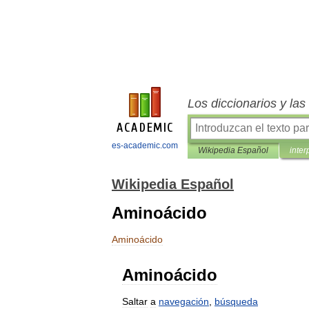
Los diccionarios y la
es-academic.com
Wikipedia Español
inter
Wikipedia Español
Aminoácido
Aminoácido
Aminoácido
Saltar
a
navegación
,
búsqueda