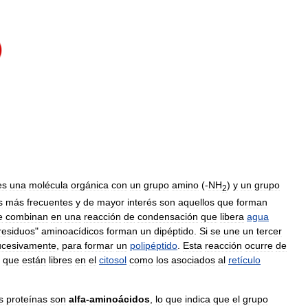
es
una
molécula
orgánica
con
un
grupo
amino
(-
NH
)
y
un
grupo
2
s
más
frecuentes
y
de
mayor
interés
son
aquellos
que
forman
e
combinan
en
una
reacción
de
condensación
que
libera
agua
residuos
"
aminoacídicos
forman
un
dipéptido
.
Si
se
une
un
tercer
ucesivamente
,
para
formar
un
polipéptido
.
Esta
reacción
ocurre
de
que
están
libres
en
el
citosol
como
los
asociados
al
retículo
s
proteínas
son
alfa
-
aminoácidos
,
lo
que
indica
que
el
grupo