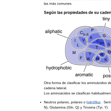
las
más
comunes
.
Según
las
propiedades
de
su
cade
Otra
forma
de
clasificar
los
aminoácidos
d
cadena
lateral
.
Los
aminoácidos
se
clasifican
habitualmen
Neutros
polares
,
polares
o
hidrófilos
:
Seri
N
),
Glutamina
(
Gln
,
Q
)
y
Tirosina
(
Tyr
,
Y
).