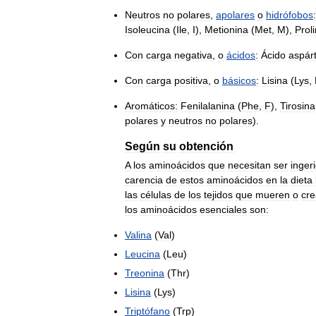
Neutros
no
polares
,
apolares
o
hidrófobos
:
Isoleucina
(
Ile
,
I
),
Metionina
(
Met
,
M
),
Prol
Con
carga
negativa
,
o
ácidos
:
Ácido
aspárt
Con
carga
positiva
,
o
básicos
:
Lisina
(
Lys
,
Aromáticos:
Fenilalanina
(
Phe
,
F
),
Tirosina
polares
y
neutros
no
polares
).
Según
su
obtención
A
los
aminoácidos
que
necesitan
ser
inger
carencia
de
estos
aminoácidos
en
la
dieta
las
células
de
los
tejidos
que
mueren
o
cre
los
aminoácidos
esenciales
son:
Valina
(
Val
)
Leucina
(
Leu
)
Treonina
(
Thr
)
Lisina
(
Lys
)
Triptófano
(
Trp
)