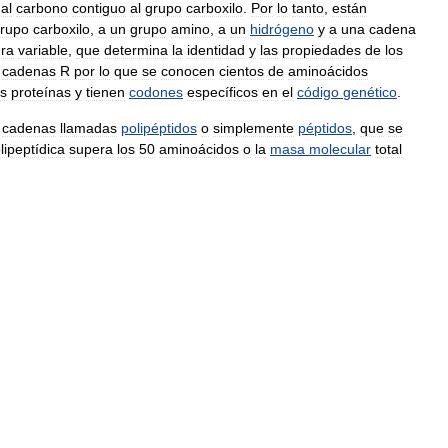
,
al
carbono
contiguo
al
grupo
carboxilo
.
Por
lo
tanto
,
están
rupo
carboxilo
,
a
un
grupo
amino
,
a
un
hidrógeno
y
a
una
cadena
ura
variable
,
que
determina
la
identidad
y
las
propiedades
de
los
cadenas
R
por
lo
que
se
conocen
cientos
de
aminoácidos
as
proteínas
y
tienen
codones
específicos
en
el
código
genético
.
cadenas
llamadas
polipéptidos
o
simplemente
péptidos
,
que
se
lipeptídica
supera
los
50
aminoácidos
o
la
masa
molecular
total