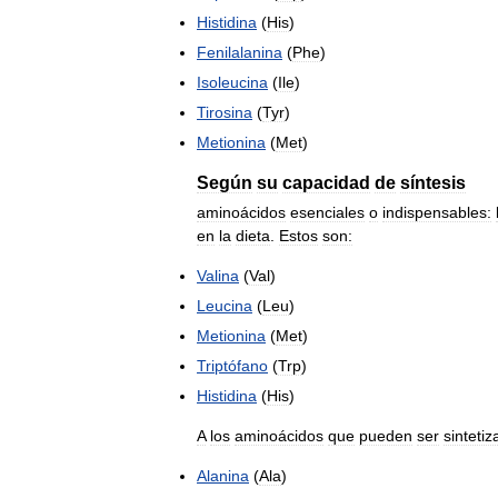
Histidina
(
His
)
Fenilalanina
(
Phe
)
Isoleucina
(
Ile
)
Tirosina
(
Tyr
)
Metionina
(
Met
)
Según
su
capacidad
de
síntesis
aminoácidos
esenciales
o
indispensables:
en
la
dieta
.
Estos
son:
Valina
(
Val
)
Leucina
(
Leu
)
Metionina
(
Met
)
Triptófano
(
Trp
)
Histidina
(
His
)
A
los
aminoácidos
que
pueden
ser
sinteti
Alanina
(
Ala
)