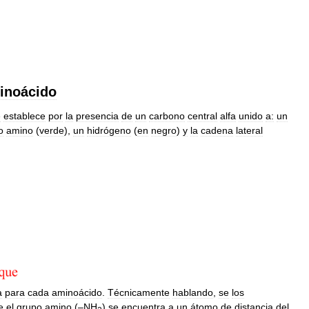
inoácido
e
establece
por
la
presencia
de
un
carbono
central
alfa
unido
a:
un
o
amino
(
verde
),
un
hidrógeno
(
en
negro
)
y
la
cadena
lateral
a
para
cada
aminoácido
.
Técnicamente
hablando
,
se
los
e
el
grupo
amino
(–
NH
)
se
encuentra
a
un
átomo
de
distancia
del