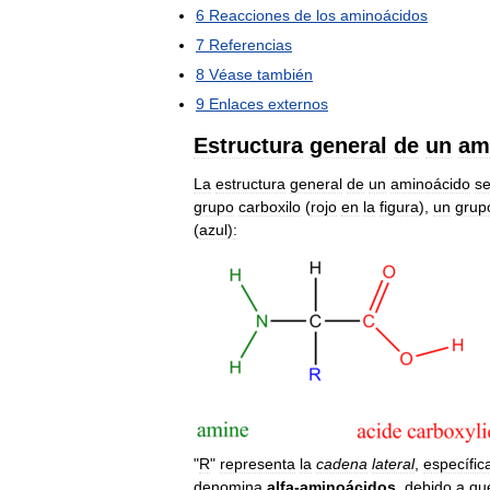
6
Reacciones
de
los
aminoácidos
7
Referencias
8
Véase
también
9
Enlaces
externos
Estructura
general
de
un
am
La
estructura
general
de
un
aminoácido
s
grupo
carboxilo
(
rojo
en
la
figura
),
un
grup
(
azul
)
:
"
R
"
representa
la
cadena
lateral
,
específic
denomina
alfa
-
aminoácidos
,
debido
a
qu