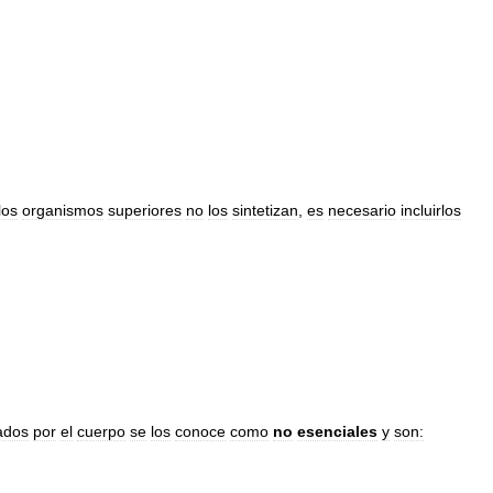
los
organismos
superiores
no
los
sintetizan
,
es
necesario
incluirlos
zados
por
el
cuerpo
se
los
conoce
como
no
esenciales
y
son: