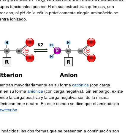
2
rupos
funcionales
poseen
H
en
sus
estructuras
químicas
,
son
por
eso
,
al
pH
de
la
célula
prácticamente
ningún
aminoácido
se
entra
ionizado
.
uentran
mayoritariamente
en
su
forma
catiónica
(
con
carga
an
en
su
forma
aniónica
(
con
carga
negativa
).
Sin
embargo
,
existe
onde
la
carga
positiva
y
la
carga
negativa
son
de
la
misma
léctricamente
neutro
.
En
este
estado
se
dice
que
el
aminoácido
zwitterión
.
inoácidos
;
las
dos
formas
que
se
presentan
a
continuación
son