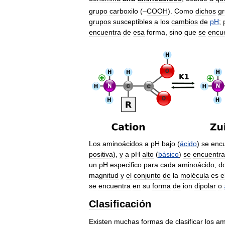
grupo
carboxilo
(–
COOH
).
Como
dichos
g
grupos
susceptibles
a
los
cambios
de
pH
;
encuentra
de
esa
forma
,
sino
que
se
encu
Los
aminoácidos
a
pH
bajo
(
ácido
)
se
enc
positiva
),
y
a
pH
alto
(
básico
)
se
encuentr
un
pH
especifico
para
cada
aminoácido
,
d
magnitud
y
el
conjunto
de
la
molécula
es
e
se
encuentra
en
su
forma
de
ion
dipolar
o
Clasificación
Existen
muchas
formas
de
clasificar
los
am