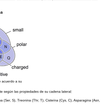
na
e
acuerdo
a
su
te
según
las
propiedades
de
su
cadena
lateral:
na
(
Ser
,
S
),
Treonina
(
Thr
,
T
),
Cisteína
(
Cys
,
C
),
Asparagina
(
Asn
,