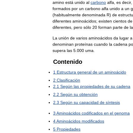
amino
está
unido
al
carbono
alfa
,
es
decir
formados
por
un
carbono
alfa
unido
a
un
g
(
habitualmente
denominada
R
)
de
estruct
diferentes
aminoácidos
;
existen
cientos
de
diferentes
,
pero
sólo
20
forman
parte
de
l
La
unión
de
varios
aminoácidos
da
lugar
a
denominan
proteínas
cuando
la
cadena
po
supera
las
5
.
000
uma
.
Contenido
1
Estructura
general
de
un
aminoácido
2
Clasificación
2
.
1
Según
las
propiedades
de
su
cadena
2
.
2
Según
su
obtención
2
.
3
Según
su
capacidad
de
síntesis
3
Aminoácidos
codificados
en
el
genoma
4
Aminoácidos
modificados
5
Propiedades