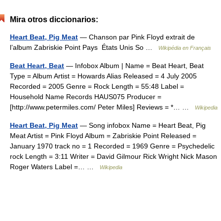
Mira otros diccionarios:
Heart Beat, Pig Meat
— Chanson par Pink Floyd extrait de
l’album Zabriskie Point Pays États Unis So …
Wikipédia en Français
Beat Heart, Beat
— Infobox Album | Name = Beat Heart, Beat
Type = Album Artist = Howards Alias Released = 4 July 2005
Recorded = 2005 Genre = Rock Length = 55:48 Label =
Household Name Records HAUS075 Producer =
[http://www.petermiles.com/ Peter Miles] Reviews = *… …
Wikipedia
Heart Beat, Pig Meat
— Song infobox Name = Heart Beat, Pig
Meat Artist = Pink Floyd Album = Zabriskie Point Released =
January 1970 track no = 1 Recorded = 1969 Genre = Psychedelic
rock Length = 3:11 Writer = David Gilmour Rick Wright Nick Mason
Roger Waters Label =… …
Wikipedia