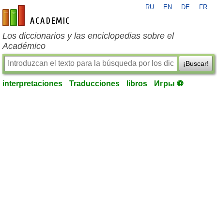
RU
EN
DE
FR
es-academic.com
Los diccionarios y las enciclopedias sobre el
Académico
¡Buscar!
interpretaciones
Traducciones
libros
Игры ⚽