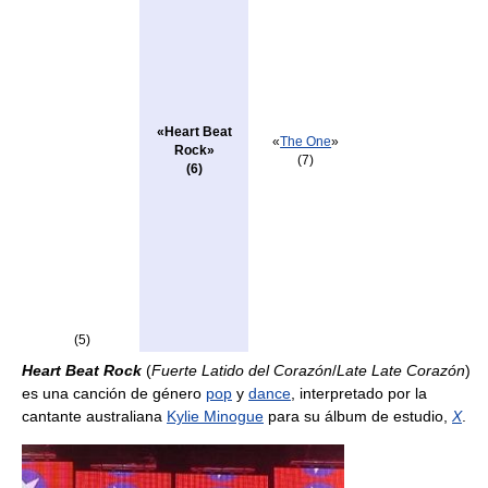
«Heart Beat
«
The One
»
Rock»
(7)
(6)
(5)
Heart Beat Rock
(
Fuerte Latido del Corazón
/
Late Late Corazón
)
es una canción de género
pop
y
dance
, interpretado por la
cantante australiana
Kylie Minogue
para su álbum de estudio,
X
.