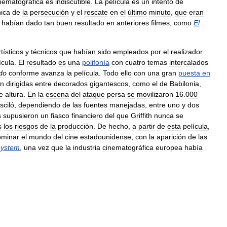
nematográfica
es
indiscutible
.
La
película
es
un
intento
de
nica
de
la
persecución
y
el
rescate
en
el
último
minuto
,
que
eran
habían
dado
tan
buen
resultado
en
anteriores
filmes
,
como
El
rtísticos
y
técnicos
que
habían
sido
empleados
por
el
realizador
ícula
.
El
resultado
es
una
polifonía
con
cuatro
temas
intercalados
do
conforme
avanza
la
película
.
Todo
ello
con
una
gran
puesta
en
on
dirigidas
entre
decorados
gigantescos
,
como
el
de
Babilonia
,
e
altura
.
En
la
escena
del
ataque
persa
se
movilizaron
16
.
000
sciló
,
dependiendo
de
las
fuentes
manejadas
,
entre
uno
y
dos
s
supusieron
un
fiasco
financiero
del
que
Griffith
nunca
se
s
los
riesgos
de
la
producción
.
De
hecho
,
a
partir
de
esta
película
,
ominar
el
mundo
del
cine
estadounidense
,
con
la
aparición
de
las
system
,
una
vez
que
la
industria
cinematográfica
europea
había