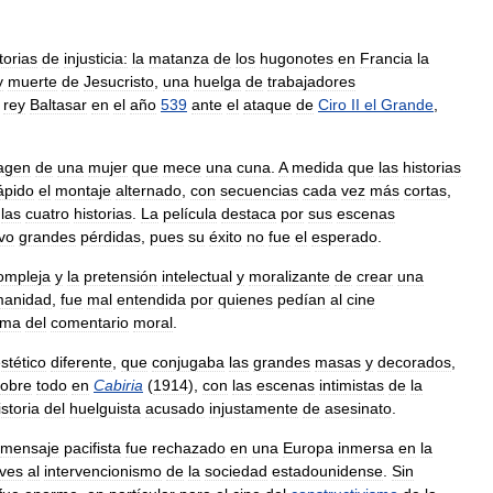
torias
de
injusticia:
la
matanza
de
los
hugonotes
en
Francia
la
y
muerte
de
Jesucristo
,
una
huelga
de
trabajadores
rey
Baltasar
en
el
año
539
ante
el
ataque
de
Ciro
II
el
Grande
,
agen
de
una
mujer
que
mece
una
cuna
.
A
medida
que
las
historias
ápido
el
montaje
alternado
,
con
secuencias
cada
vez
más
cortas
,
las
cuatro
historias
.
La
película
destaca
por
sus
escenas
vo
grandes
pérdidas
,
pues
su
éxito
no
fue
el
esperado
.
ompleja
y
la
pretensión
intelectual
y
moralizante
de
crear
una
anidad
,
fue
mal
entendida
por
quienes
pedían
al
cine
ima
del
comentario
moral
.
stético
diferente
,
que
conjugaba
las
grandes
masas
y
decorados
,
sobre
todo
en
Cabiria
(
1914
),
con
las
escenas
intimistas
de
la
istoria
del
huelguista
acusado
injustamente
de
asesinato
.
mensaje
pacifista
fue
rechazado
en
una
Europa
inmersa
en
la
ives
al
intervencionismo
de
la
sociedad
estadounidense
.
Sin