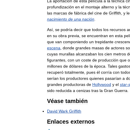
La
aportación
de
esta
película
a
la
técnica
ci
profundización
en
el
montaje
alterno
y
la
téc
las
marcas
de
fábrica
del
cine
de
Griffith
,
y
le
nacimiento
de
una
nación
.
Así
,
se
podría
decir
que
todos
los
recursos
a
en
su
obra
previa
,
se
encuentran
en
esta
pel
que
van
componiendo
un
trepidante
crescen
escena
,
donde
grandes
masas
de
actores
s
cuyas
murallas
alcanzaban
los
cien
metros
d
figurantes
,
con
un
coste
de
producción
que
o
millones
de
dólares
de
la
época
.
Tales
gasto
recuperó
totalmente
,
pues
él
corría
con
todo
serían
los
productores
quienes
pasarían
a
d
grandes
productoras
de
Hollywood
y
el
star
-
sido
reducida
a
cenizas
tras
la
Gran
Guerra
.
Véase
también
David
Wark
Griffith
Enlaces
externos