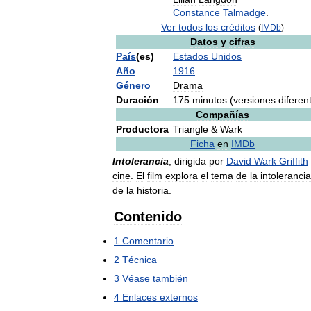
Constance
Talmadge
.
Ver
todos
los
créditos
(
IMDb
)
Datos
y
cifras
País
(
es
)
Estados
Unidos
Año
1916
Género
Drama
Duración
175
minutos
(
versiones
diferen
Compañías
Productora
Triangle
&
Wark
Ficha
en
IMDb
Intolerancia
,
dirigida
por
David
Wark
Griffith
cine
.
El
film
explora
el
tema
de
la
intolerancia
de
la
historia
.
Contenido
1
Comentario
2
Técnica
3
Véase
también
4
Enlaces
externos