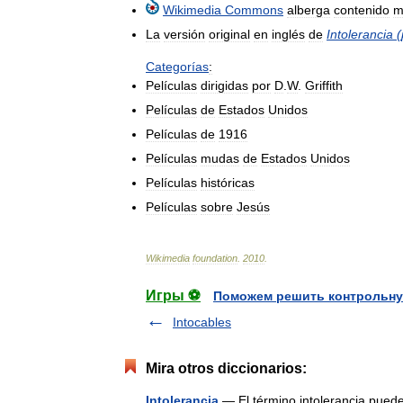
Wikimedia
Commons
alberga
contenido
m
La
versión
original
en
inglés
de
Intolerancia
(
Categorías
:
Películas
dirigidas
por
D
.
W
.
Griffith
Películas
de
Estados
Unidos
Películas
de
1916
Películas
mudas
de
Estados
Unidos
Películas
históricas
Películas
sobre
Jesús
Wikimedia
foundation
.
2010
.
Игры ⚽
Поможем решить контрольну
Intocables
Mira otros diccionarios:
Intolerancia
— El término intolerancia puede 