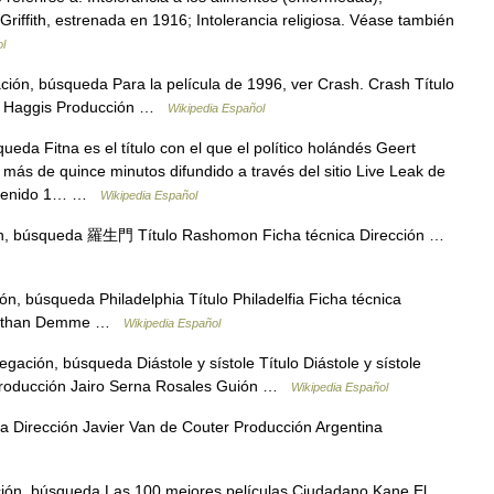
 Griffith, estrenada en 1916; Intolerancia religiosa. Véase también
l
ión, búsqueda Para la película de 1996, ver Crash. Crash Título
aul Haggis Producción …
Wikipedia Español
eda Fitna es el título con el que el político holándés Geert
más de quince minutos difundido a través del sitio Live Leak de
Contenido 1… …
Wikipedia Español
ón, búsqueda 羅生門 Título Rashomon Ficha técnica Dirección …
n, búsqueda Philadelphia Título Philadelfia Ficha técnica
onathan Demme …
Wikipedia Español
gación, búsqueda Diástole y sístole Título Diástole y sístole
 Producción Jairo Serna Rosales Guión …
Wikipedia Español
a Dirección Javier Van de Couter Producción Argentina
ión, búsqueda Las 100 mejores películas Ciudadano Kane El