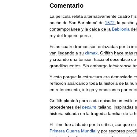
Comentario
La
película
relata
alternativamente
cuatro
his
noche
de
San
Bartolomé
de
1572
,
la
pasión
contemporánea
y
la
caída
de
la
Babilonia
del
rey
del
Imperio
persa
.
Estas
cuatro
tramas
son
enlazadas
por
la
im
van
llegando
a
su
clímax
,
Griffith
hace
más
r
y
creando
una
tensión
hacia
el
desenlace
de
grandilocuentes
.
Sin
embargo
Intolerancia
tu
Y
esto
porque
la
estructura
era
demasiado
c
reflexión
abarcando
toda
la
historia
de
la
hum
entretenimiento
,
intriga
y
emociones
por
enc
Griffith
planteó
para
cada
episodio
un
estilo
e
procedentes
del
peplum
italiano
,
inspiradas
historia
situada
en
la
tragedia
familiar
de
la
h
El
filme
fue
alabado
por
la
crítica
,
aunque
su
Primera
Guerra
Mundial
y
por
sectores
procl