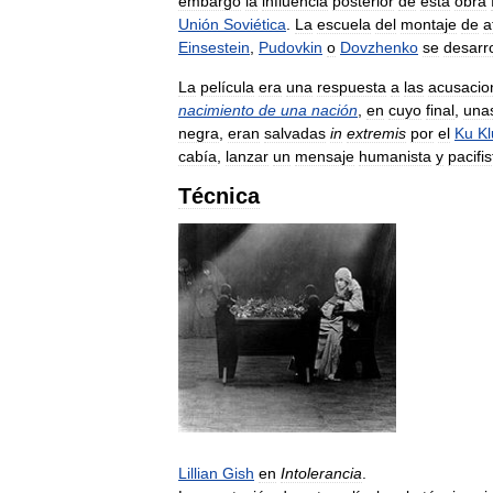
embargo
la
influencia
posterior
de
esta
obra
Unión
Soviética
.
La
escuela
del
montaje
de
a
Einsestein
,
Pudovkin
o
Dovzhenko
se
desarro
La
película
era
una
respuesta
a
las
acusacio
nacimiento
de
una
nación
,
en
cuyo
final
,
una
negra
,
eran
salvadas
in
extremis
por
el
Ku
Kl
cabía
,
lanzar
un
mensaje
humanista
y
pacifis
Técnica
Lillian
Gish
en
Intolerancia
.