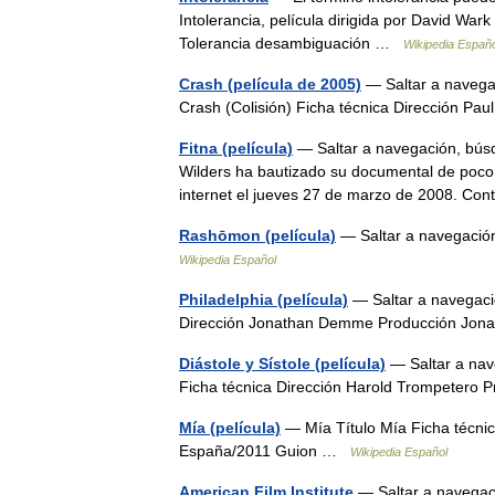
Intolerancia, película dirigida por David Wark
Tolerancia desambiguación …
Wikipedia Españo
Crash (película de 2005)
— Saltar a navegac
Crash (Colisión) Ficha técnica Dirección P
Fitna (película)
— Saltar a navegación, búsqu
Wilders ha bautizado su documental de poco 
internet el jueves 27 de marzo de 2008. 
Rashōmon (película)
— Saltar a navegaci
Wikipedia Español
Philadelphia (película)
— Saltar a navegació
Dirección Jonathan Demme Producción J
Diástole y Sístole (película)
— Saltar a nave
Ficha técnica Dirección Harold Trompetero
Mía (película)
— Mía Título Mía Ficha técnic
España/2011 Guion …
Wikipedia Español
American Film Institute
— Saltar a navegac