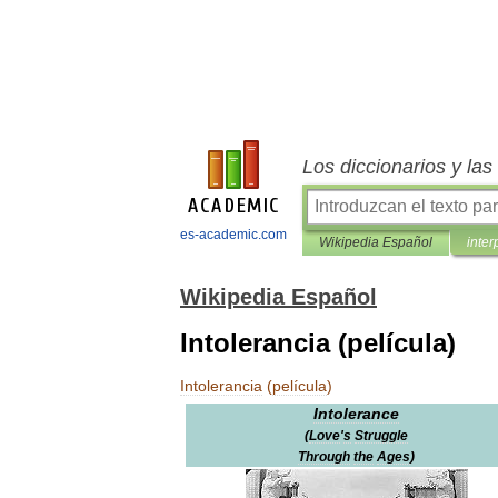
Los diccionarios y la
es-academic.com
Wikipedia Español
inter
Wikipedia Español
Intolerancia (película)
Intolerancia
(
película
)
Intolerance
(
Love
'
s
Struggle
Through
the
Ages
)