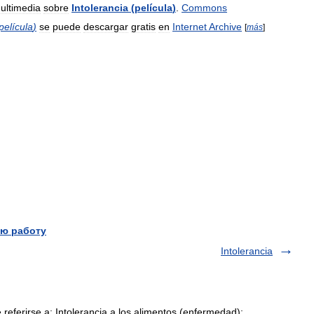
ultimedia
sobre
Intolerancia
(
película
)
.
Commons
película
)
se
puede
descargar
gratis
en
Internet
Archive
[
más
]
ю работу
Intolerancia
referirse a: Intolerancia a los alimentos (enfermedad);