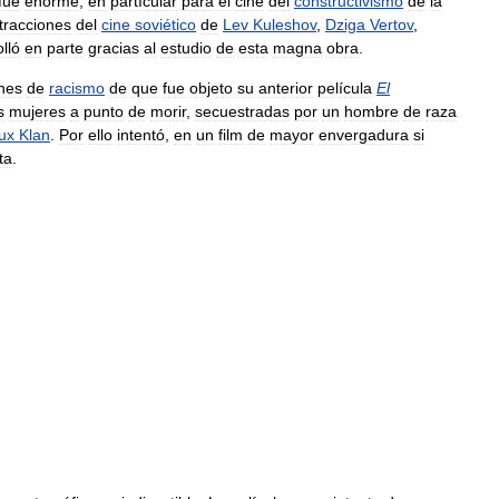
fue
enorme
,
en
partícular
para
el
cine
del
constructivismo
de
la
tracciones
del
cine
soviético
de
Lev
Kuleshov
,
Dziga
Vertov
,
lló
en
parte
gracias
al
estudio
de
esta
magna
obra
.
nes
de
racismo
de
que
fue
objeto
su
anterior
película
El
s
mujeres
a
punto
de
morir
,
secuestradas
por
un
hombre
de
raza
ux
Klan
.
Por
ello
intentó
,
en
un
film
de
mayor
envergadura
si
ta
.