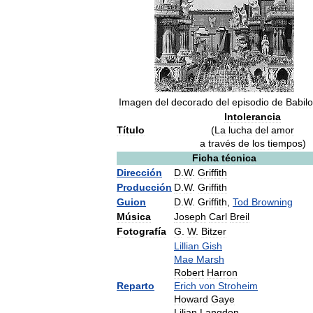
Imagen
del
decorado
del
episodio
de
Babilo
Intolerancia
Título
(
La
lucha
del
amor
a
través
de
los
tiempos
)
Ficha
técnica
Dirección
D
.
W
.
Griffith
Producción
D
.
W
.
Griffith
Guion
D
.
W
.
Griffith
,
Tod
Browning
Música
Joseph
Carl
Breil
Fotografía
G
.
W
.
Bitzer
Lillian
Gish
Mae
Marsh
Robert
Harron
Reparto
Erich
von
Stroheim
Howard
Gaye
Lilian
Langdon