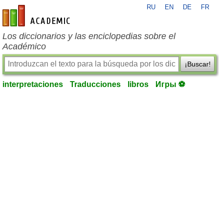
RU
EN
DE
FR
es-academic.com
Los diccionarios y las enciclopedias sobre el
Académico
¡Buscar!
interpretaciones
Traducciones
libros
Игры ⚽