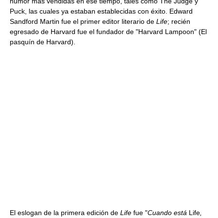
humor más vendidas en ese tiempo, tales como The Judge y
Puck, las cuales ya estaban establecidas con éxito. Edward
Sandford Martin fue el primer editor literario de
Life
; recién
egresado de Harvard fue el fundador de "Harvard Lampoon" (El
pasquín de Harvard).
El eslogan de la primera edición de
Life
fue "
Cuando está
Life
,