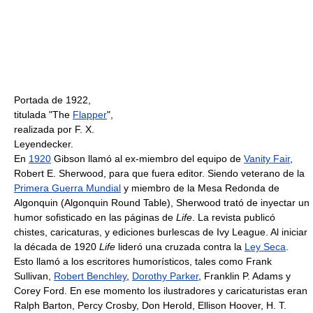
Portada de 1922,
titulada "The
Flapper
",
realizada por F. X.
Leyendecker.
En
1920
Gibson llamó al ex-miembro del equipo de
Vanity Fair
,
Robert E. Sherwood, para que fuera editor. Siendo veterano de la
Primera Guerra Mundial
y miembro de la Mesa Redonda de
Algonquin (Algonquin Round Table), Sherwood trató de inyectar un
humor sofisticado en las páginas de
Life
. La revista publicó
chistes, caricaturas, y ediciones burlescas de Ivy League. Al iniciar
la década de 1920
Life
lideró una cruzada contra la
Ley Seca
.
Esto llamó a los escritores humorísticos, tales como Frank
Sullivan,
Robert Benchley
,
Dorothy Parker
, Franklin P. Adams y
Corey Ford. En ese momento los ilustradores y caricaturistas eran
Ralph Barton, Percy Crosby, Don Herold, Ellison Hoover, H. T.