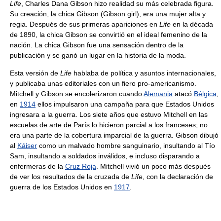
Life
, Charles Dana Gibson hizo realidad su más celebrada figura.
Su creación, la chica Gibson (Gibson girl), era una mujer alta y
regia. Después de sus primeras apariciones en
Life
en la década
de 1890, la chica Gibson se convirtió en el ideal femenino de la
nación. La chica Gibson fue una sensación dentro de la
publicación y se ganó un lugar en la historia de la moda.
Esta versión de
Life
hablaba de política y asuntos internacionales,
y publicaba unas editoriales con un fiero pro-americanismo.
Mitchell y Gibson se encolerizaron cuando
Alemania
atacó
Bélgica
;
en
1914
ellos impulsaron una campaña para que Estados Unidos
ingresara a la guerra. Los siete años que estuvo Mitchell en las
escuelas de arte de París lo hicieron parcial a los franceses; no
era una parte de la cobertura imparcial de la guerra. Gibson dibujó
al
Káiser
como un malvado hombre sanguinario, insultando al Tío
Sam, insultando a soldados inválidos, e incluso disparando a
enfermeras de la
Cruz Roja
. Mitchell vivió un poco más después
de ver los resultados de la cruzada de
Life
, con la declaración de
guerra de los Estados Unidos en
1917
.