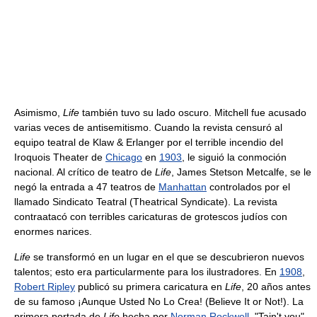
Asimismo,
Life
también tuvo su lado oscuro. Mitchell fue acusado
varias veces de antisemitismo. Cuando la revista censuró al
equipo teatral de Klaw & Erlanger por el terrible incendio del
Iroquois Theater de
Chicago
en
1903
, le siguió la conmoción
nacional. Al crítico de teatro de
Life
, James Stetson Metcalfe, se le
negó la entrada a 47 teatros de
Manhattan
controlados por el
llamado Sindicato Teatral (Theatrical Syndicate). La revista
contraatacó con terribles caricaturas de grotescos judíos con
enormes narices.
Life
se transformó en un lugar en el que se descubrieron nuevos
talentos; esto era particularmente para los ilustradores. En
1908
,
Robert Ripley
publicó su primera caricatura en
Life
, 20 años antes
de su famoso ¡Aunque Usted No Lo Crea! (Believe It or Not!). La
primera portada de
Life
hecha por
Norman Rockwell
, "Tain't you",