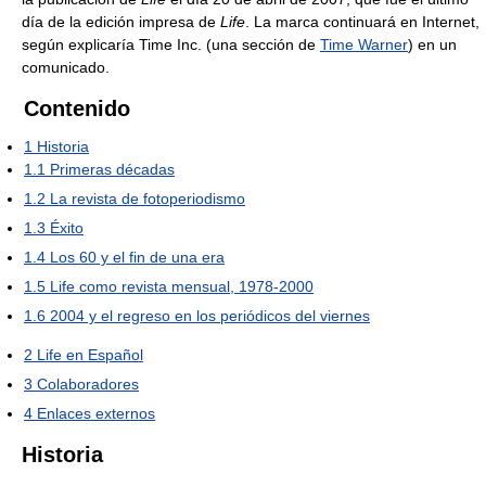
día de la edición impresa de
Life
. La marca continuará en Internet,
según explicaría Time Inc. (una sección de
Time Warner
) en un
comunicado.
Contenido
1
Historia
1.1
Primeras décadas
1.2
La revista de fotoperiodismo
1.3
Éxito
1.4
Los 60 y el fin de una era
1.5
Life como revista mensual, 1978-2000
1.6
2004 y el regreso en los periódicos del viernes
2
Life en Español
3
Colaboradores
4
Enlaces externos
Historia