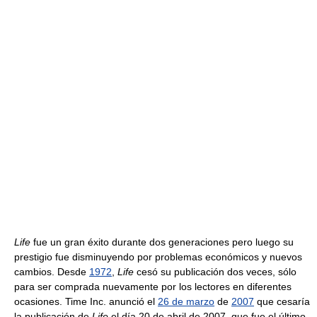
Life
fue un gran éxito durante dos generaciones pero luego su
prestigio fue disminuyendo por problemas económicos y nuevos
cambios. Desde
1972
,
Life
cesó su publicación dos veces, sólo
para ser comprada nuevamente por los lectores en diferentes
ocasiones. Time Inc. anunció el
26 de marzo
de
2007
que cesaría
la publicación de
Life
el día 20 de abril de 2007, que fue el último