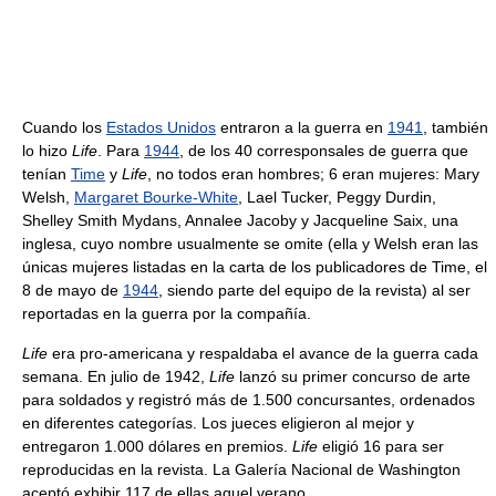
Cuando los
Estados Unidos
entraron a la guerra en
1941
, también
lo hizo
Life
. Para
1944
, de los 40 corresponsales de guerra que
tenían
Time
y
Life
, no todos eran hombres; 6 eran mujeres: Mary
Welsh,
Margaret Bourke-White
, Lael Tucker, Peggy Durdin,
Shelley Smith Mydans, Annalee Jacoby y Jacqueline Saix, una
inglesa, cuyo nombre usualmente se omite (ella y Welsh eran las
únicas mujeres listadas en la carta de los publicadores de Time, el
8 de mayo de
1944
, siendo parte del equipo de la revista) al ser
reportadas en la guerra por la compañía.
Life
era pro-americana y respaldaba el avance de la guerra cada
semana. En julio de 1942,
Life
lanzó su primer concurso de arte
para soldados y registró más de 1.500 concursantes, ordenados
en diferentes categorías. Los jueces eligieron al mejor y
entregaron 1.000 dólares en premios.
Life
eligió 16 para ser
reproducidas en la revista. La Galería Nacional de Washington
aceptó exhibir 117 de ellas aquel verano.