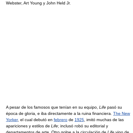
Webster, Art Young y John Held Jr.
A pesar de los famosos que tenían en su equipo,
Life
pasó su
época de gloria, e iba directamente a la ruina financiera.
The New
Yorker
, el cual debutó en
febrero
de
1925
, imitó muchas de las
apariciones y estilos de
Life
; inclusó robó su editorial y
departamentos de arte. Otro golpe a la circulación de
Life
vino de