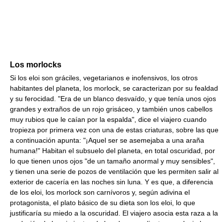
Los morlocks
Si los eloi son gráciles, vegetarianos e inofensivos, los otros
habitantes del planeta, los morlock, se caracterizan por su fealdad
y su ferocidad. "Era de un blanco desvaído, y que tenía unos ojos
grandes y extraños de un rojo grisáceo, y también unos cabellos
muy rubios que le caían por la espalda", dice el viajero cuando
tropieza por primera vez con una de estas criaturas, sobre las que
a continuación apunta: "¡Aquel ser se asemejaba a una araña
humana!" Habitan el subsuelo del planeta, en total oscuridad, por
lo que tienen unos ojos "de un tamaño anormal y muy sensibles",
y tienen una serie de pozos de ventilación que les permiten salir al
exterior de cacería en las noches sin luna. Y es que, a diferencia
de los eloi, los morlock son carnívoros y, según adivina el
protagonista, el plato básico de su dieta son los eloi, lo que
justificaría su miedo a la oscuridad. El viajero asocia esta raza a la