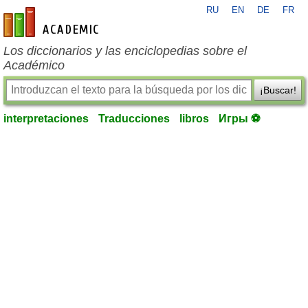
RU
EN
DE
FR
es-academic.com
Los diccionarios y las enciclopedias sobre el
Académico
¡Buscar!
interpretaciones
Traducciones
libros
Игры ⚽