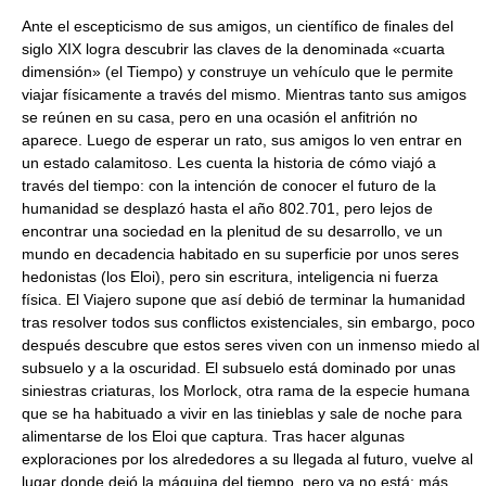
Ante el escepticismo de sus amigos, un científico de finales del
siglo XIX logra descubrir las claves de la denominada «cuarta
dimensión» (el Tiempo) y construye un vehículo que le permite
viajar físicamente a través del mismo. Mientras tanto sus amigos
se reúnen en su casa, pero en una ocasión el anfitrión no
aparece. Luego de esperar un rato, sus amigos lo ven entrar en
un estado calamitoso. Les cuenta la historia de cómo viajó a
través del tiempo: con la intención de conocer el futuro de la
humanidad se desplazó hasta el año 802.701, pero lejos de
encontrar una sociedad en la plenitud de su desarrollo, ve un
mundo en decadencia habitado en su superficie por unos seres
hedonistas (los Eloi), pero sin escritura, inteligencia ni fuerza
física. El Viajero supone que así debió de terminar la humanidad
tras resolver todos sus conflictos existenciales, sin embargo, poco
después descubre que estos seres viven con un inmenso miedo al
subsuelo y a la oscuridad. El subsuelo está dominado por unas
siniestras criaturas, los Morlock, otra rama de la especie humana
que se ha habituado a vivir en las tinieblas y sale de noche para
alimentarse de los Eloi que captura. Tras hacer algunas
exploraciones por los alrededores a su llegada al futuro, vuelve al
lugar donde dejó la máquina del tiempo, pero ya no está; más