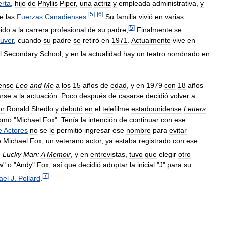
erta
,
hijo
de
Phyllis
Piper
,
una
actriz
y
empleada
administrativa
,
y
[
5
]
[
6
]
e
las
Fuerzas
Canadienses
.
Su
familia
vivió
en
varias
[
5
]
ido
a
la
carrera
profesional
de
su
padre
.
Finalmente
se
uver
,
cuando
su
padre
se
retiró
en
1971
.
Actualmente
vive
en
l
Secondary
School
,
y
en
la
actualidad
hay
un
teatro
nombrado
en
ense
Leo
and
Me
a
los
15
años
de
edad
,
y
en
1979
con
18
años
arse
a
la
actuación
.
Poco
después
de
casarse
decidió
volver
a
or
Ronald
Shedlo
y
debutó
en
el
telefilme
estadounidense
Letters
omo
"
Michael
Fox
".
Tenía
la
intención
de
continuar
con
ese
e
Actores
no
se
le
permitió
ingresar
ese
nombre
para
evitar
e
Michael
Fox
,
un
veterano
actor
,
ya
estaba
registrado
con
ese
,
Lucky
Man:
A
Memoir
,
y
en
entrevistas
,
tuvo
que
elegir
otro
w
"
o
"
Andy
"
Fox
,
así
que
decidió
adoptar
la
inicial
"
J
"
para
su
[
7
]
ael
J
.
Pollard
.