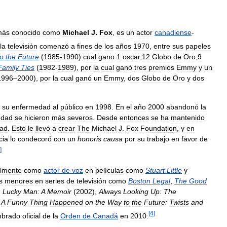
más
conocido
como
Michael
J
.
Fox
,
es
un
actor
canadiense
-
la
televisión
comenzó
a
fines
de
los
años
1970
,
entre
sus
papeles
to
the
Future
(
1985
-
1990
)
cual
gano
1
oscar
,
12
Globo
de
Oro
,
9
Family
Ties
(
1982
-
1989
),
por
la
cual
ganó
tres
premios
Emmy
y
un
1996
–
2000
),
por
la
cual
ganó
un
Emmy
,
dos
Globo
de
Oro
y
dos
su
enfermedad
al
público
en
1998
.
En
el
año
2000
abandonó
la
edad
se
hicieron
más
severos
.
Desde
entonces
se
ha
mantenido
ad
.
Esto
le
llevó
a
crear
The
Michael
J
.
Fox
Foundation
,
y
en
cia
lo
condecoró
con
un
honoris
causa
por
su
trabajo
en
favor
de
]
almente
como
actor
de
voz
en
películas
como
Stuart
Little
y
s
menores
en
series
de
televisión
como
Boston
Legal
,
The
Good
:
Lucky
Man:
A
Memoir
(
2002
),
Always
Looking
Up:
The
A
Funny
Thing
Happened
on
the
Way
to
the
Future:
Twists
and
[
4
]
brado
oficial
de
la
Orden
de
Canadá
en
2010
.