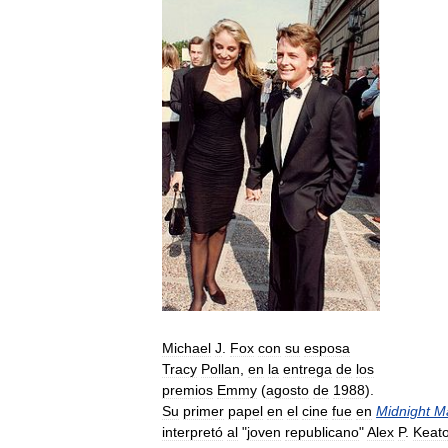
Michael
J
.
Fox
con
su
esposa
Tracy
Pollan
,
en
la
entrega
de
los
premios
Emmy
(
agosto
de
1988
).
Su
primer
papel
en
el
cine
fue
en
Midnight
M
interpretó
al
"
joven
republicano
"
Alex
P
.
Keat