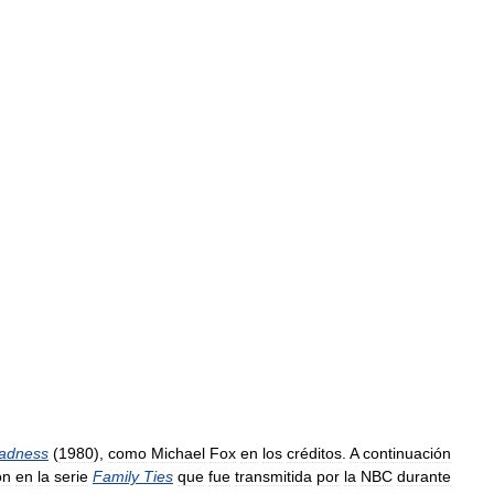
adness
(
1980
),
como
Michael
Fox
en
los
créditos
.
A
continuación
on
en
la
serie
Family
Ties
que
fue
transmitida
por
la
NBC
durante