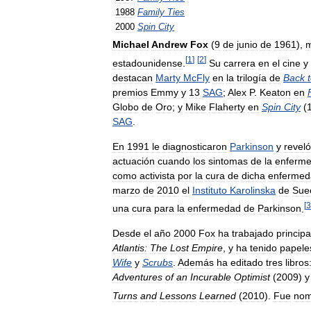
1988
Family
Ties
2000
Spin
City
Michael
Andrew
Fox
(
9
de
junio
de
1961
),
[
1
]
[
2
]
estadounidense
.
Su
carrera
en
el
cine
y
destacan
Marty
McFly
en
la
trilogía
de
Back
premios
Emmy
y
13
SAG
;
Alex
P
.
Keaton
en
Globo
de
Oro
;
y
Mike
Flaherty
en
Spin
City
(
SAG
.
En
1991
le
diagnosticaron
Parkinson
y
reveló
actuación
cuando
los
sintomas
de
la
enferm
como
activista
por
la
cura
de
dicha
enfermed
marzo
de
2010
el
Instituto
Karolinska
de
Sue
[
3
una
cura
para
la
enfermedad
de
Parkinson
.
Desde
el
año
2000
Fox
ha
trabajado
princip
Atlantis:
The
Lost
Empire
,
y
ha
tenido
papele
Wife
y
Scrubs
.
Además
ha
editado
tres
libros
Adventures
of
an
Incurable
Optimist
(
2009
)
y
Turns
and
Lessons
Learned
(
2010
).
Fue
nom