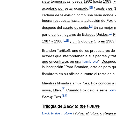
siete
temporadas
,
desde
1982
hasta
1989
.
F
[
9
]
aceptarlo
por
estar
ocupado
.
Family
Ties
(
cadena
de
televisión
como
una
serie
donde
l
buena
respuesta
hacia
la
actuación
de
Fox
l
[
9
]
después
del
cuarto
episodio
.
En
su
mejor
[
5
]
parte
de
los
hogares
de
Estados
Unidos
.
P
[
10
]
1987
y
1988
,
y
un
Globo
de
Oro
en
1989
.
Brandon
Tartikoff
,
uno
de
los
productores
de
actores
que
interpretaban
a
sus
padres
y
tra
que
encontrarás
en
una
fiambrera
".
Después
la
inscripción
"
Para
Brandon
,
esto
es
para
qu
fiambrera
en
su
oficina
durante
el
resto
de
s
Mientras
filmada
Family
Ties
,
Fox
conoció
a
[
5
]
novia
,
Ellen
.
Cuando
Fox
dejó
la
serie
Spin
[
13
]
Family
Ties
.
Trilogía
de
Back
to
the
Future
Back
to
the
Future
(
Volver
al
futuro
o
Regres