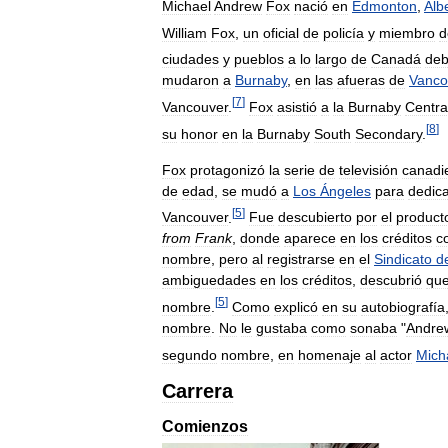
Michael
Andrew
Fox
nació
en
Edmonton
,
Alb
William
Fox
,
un
oficial
de
policía
y
miembro
d
ciudades
y
pueblos
a
lo
largo
de
Canadá
deb
mudaron
a
Burnaby
,
en
las
afueras
de
Vanco
[
7
]
Vancouver
.
Fox
asistió
a
la
Burnaby
Centra
[
8
]
su
honor
en
la
Burnaby
South
Secondary
.
Fox
protagonizó
la
serie
de
televisión
canadi
de
edad
,
se
mudó
a
Los
Ángeles
para
dedic
[
5
]
Vancouver
.
Fue
descubierto
por
el
product
from
Frank
,
donde
aparece
en
los
créditos
c
nombre
,
pero
al
registrarse
en
el
Sindicato
d
ambiguedades
en
los
créditos
,
descubrió
qu
[
5
]
nombre
.
Como
explicó
en
su
autobiografía
nombre
.
No
le
gustaba
como
sonaba
"
Andre
segundo
nombre
,
en
homenaje
al
actor
Mich
Carrera
Comienzos