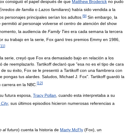
ox
consiguió
el
papel
después
de
que
Matthew
Broderick
no
pudo
Enredos
de
familia
o
Lazos
familiares
)
había
sido
vendida
a
la
[
9
]
os
personajes
principales
serían
los
adultos
.
Sin
embargo
,
la
e
permitió
al
personaje
volverse
el
centro
de
atención
del
show
momento
,
la
audiencia
de
Family
Ties
era
cada
semana
la
tercera
or
su
trabajo
en
la
serie
,
Fox
ganó
tres
premios
Emmy
en
1986
,
[
11
]
la
serie
,
creyó
que
Fox
era
demasiado
bajo
en
relación
a
los
tó
de
reemplazarlo
.
Tartikoff
declaró
que
"
esa
no
es
el
tipo
de
cara
de
su
éxito
,
Fox
se
le
presentó
a
Tartikoff
con
una
fiambrera
con
e
pongas
tus
alardes
.
Saludos
,
Michael
J
.
Fox
".
Tartikoff
guardó
la
[
12
]
u
carrera
en
la
NBC
.
su
futura
esposa
,
Tracy
Pollan
,
cuando
esta
interpretaba
a
su
City
,
sus
últimos
episodios
hicieron
numerosas
referencias
a
o
al
futuro
)
cuenta
la
historia
de
Marty
McFly
(
Fox
),
un