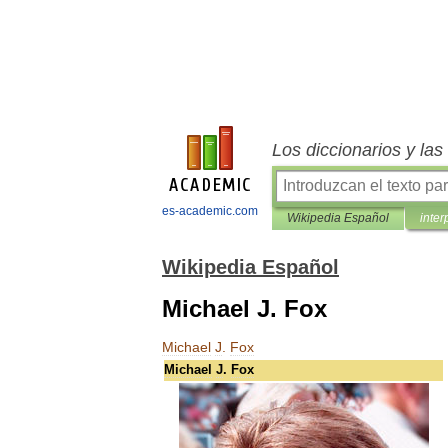
Los diccionarios y la
es-academic.com
Wikipedia Español
inter
Wikipedia Español
Michael J. Fox
Michael
J
.
Fox
Michael
J
.
Fox