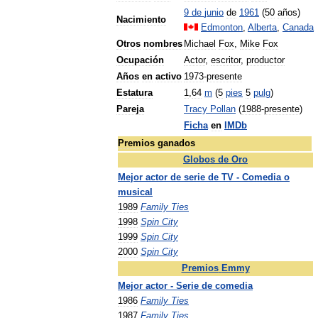
9
de
junio
de
1961
(
50
años
)
Nacimiento
Edmonton
,
Alberta
,
Canada
Otros
nombres
Michael
Fox
,
Mike
Fox
Ocupación
Actor
,
escritor
,
productor
Años
en
activo
1973
-
presente
Estatura
1
,
64
m
(
5
pies
5
pulg
)
Pareja
Tracy
Pollan
(
1988
-
presente
)
Ficha
en
IMDb
Premios
ganados
Globos
de
Oro
Mejor
actor
de
serie
de
TV
-
Comedia
o
musical
1989
Family
Ties
1998
Spin
City
1999
Spin
City
2000
Spin
City
Premios
Emmy
Mejor
actor
-
Serie
de
comedia
1986
Family
Ties
1987
Family
Ties